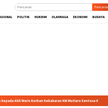
Pencaria
ASIONAL
POLITIK
HUKRIM
OLAHRAGA
EKONOMI
BUDAYA
li Waris Korban Kebakaran KM Mutiara Sentosa II
Dirut J