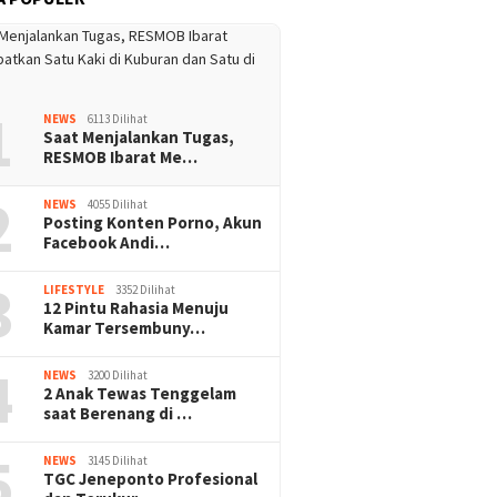
1
NEWS
6113 Dilihat
Saat Menjalankan Tugas,
RESMOB Ibarat Me…
2
NEWS
4055 Dilihat
Posting Konten Porno, Akun
Facebook Andi…
3
LIFESTYLE
3352 Dilihat
12 Pintu Rahasia Menuju
Kamar Tersembuny…
4
NEWS
3200 Dilihat
2 Anak Tewas Tenggelam
saat Berenang di …
5
NEWS
3145 Dilihat
TGC Jeneponto Profesional