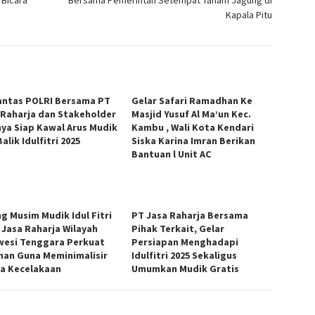
Kapala Pitu
antas POLRI Bersama PT
Gelar Safari Ramadhan Ke
 Raharja dan Stakeholder
Masjid Yusuf Al Ma’un Kec.
nya Siap Kawal Arus Mudik
Kambu , Wali Kota Kendari
alik Idulfitri 2025
Siska Karina Imran Berikan
Bantuan l Unit AC
ng Musim Mudik Idul Fitri
PT Jasa Raharja Bersama
, Jasa Raharja Wilayah
Pihak Terkait, Gelar
wesi Tenggara Perkuat
Persiapan Menghadapi
nan Guna Meminimalisir
Idulfitri 2025 Sekaligus
a Kecelakaan
Umumkan Mudik Gratis