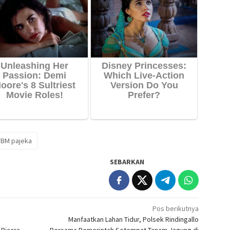
TBM pajeka
SEBARKAN
Pos berikutnya
Manfaatkan Lahan Tidur, Polsek Rindingallo
 Bicara
Bersama Pemerintah Setempat Tanam Jagung di