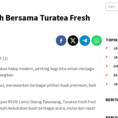
Cari
untuk:
h Bersama Turatea Fresh
TOPIK
JA
JA
-(1)
DI
ukan hidup modern, penting bagi kita untuk menjaga
angkan.
AS
JA
lusi, menawarkan berbagai pilihan buah premium, baik
BERIT
depan RSUD Lanto Daeng Pasewang, Turatea fresh fruit
uhi kebutuhan buah berbagai acara, mulai dari rapat
BERIT