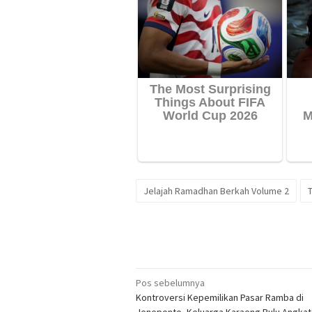
Jelajah Ramadhan Berkah Volume 2
Navigasi
Pos sebelumnya
Kontroversi Kepemilikan Pasar Ramba di
pos
Jeneponto, Keluarga Karaeng Bulu Angkat