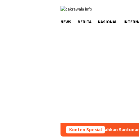
Loncat
ke
konten
NEWS
BERITA
NASIONAL
INTERN
si Layanan 110
Jasa Raharja Serahkan Santunan kepada Ah
Konten Spesial