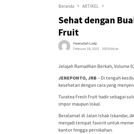
Beranda
ARTIKEL
Sehat dengan Bua
Fruit
Haerullah Lodji
Februari 18, 2025
350 Dilihat
Jelajah Ramadhan Berkah, Volume 02
JENEPONTO, JRB
– Di tengah kesib
kesehatan dengan cara yang menyen
Turatea Fresh Fruit hadir sebagai so
impor maupun lokal.
Beralamat di Jalan Ishak Iskandar, 
menjadi tempat favorit untuk memen
kantor hingga pernikahan.