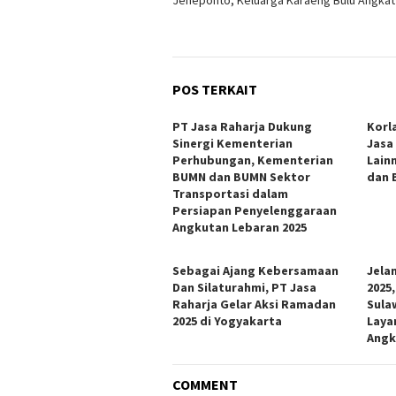
POS TERKAIT
PT Jasa Raharja Dukung
Korl
Sinergi Kementerian
Jasa
Perhubungan, Kementerian
Lain
BUMN dan BUMN Sektor
dan B
Transportasi dalam
Persiapan Penyelenggaraan
Angkutan Lebaran 2025
Sebagai Ajang Kebersamaan
Jela
Dan Silaturahmi, PT Jasa
2025
Raharja Gelar Aksi Ramadan
Sula
2025 di Yogyakarta
Laya
Angk
COMMENT