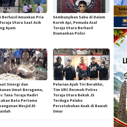
si Berhasil Amankan Pria
Sembunyikan Sabu di Dalam
 Toraja Utara Saat Asik
Korek Api, Pemuda Asal
ng Ayam
Toraja Utara Berhasil
Diamankan Polisi
uat Sinergi dan
Pelarian Ayah Tiri Berakhir,
kunan Umat Beragama,
Tim URC Resmob Polres
es Tana Toraja Hadiri
Toraja Utara Bekuk JS
takan Batu Pertama
Terduga Pelaku
angunan Mesjid Al-
Persetubuhan Anak di Bawah
aidah
Umur