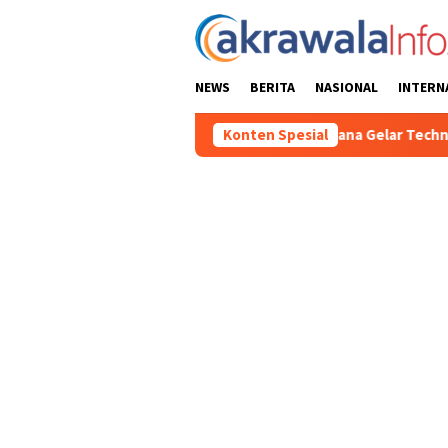
Loncat
ke
konten
NEWS
BERITA
NASIONAL
INTERN
 2026, Panitia Pelaksana Gelar Technical Meeting Pekan Olahra
Konten Spesial