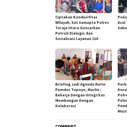
Ciptakan Kondusifitas
Poli
Wilayah, Sat Samapta Polres
Asal
Toraja Utara Gencarkan
Sabu
Patroli Dialogis dan
Sosialisasi Layanan 110
Briefing Jadi Agenda Rutin
Perk
Pemdes Topoyo, Marlin :
Keru
Bekerja Dengan Integritas
Polr
Membangun Dengan
Pele
Kolaborasi
Pemb
Must
COMMENT