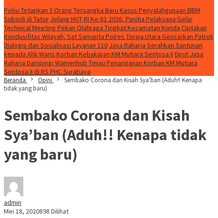
Konten Spesial
Polisi Tetapkan 3 Orang Tersangka Baru Kasus Penyalahgunaan BBM
Subsidi di Tator
Jelang HUT RI Ke-81 2026, Panitia Pelaksana Gelar
Technical Meeting Pekan Olahraga Tingkat Kecamatan Konda
Ciptakan
Kondusifitas Wilayah, Sat Samapta Polres Toraja Utara Gencarkan Patroli
Dialogis dan Sosialisasi Layanan 110
Jasa Raharja Serahkan Santunan
kepada Ahli Waris Korban Kebakaran KM Mutiara Sentosa II
Dirut Jasa
Raharja Dampingi Wamenhub Tinjau Penanganan Korban KM Mutiara
Sentosa II di RS PHC Surabaya
Beranda
Opini
Sembako Corona dan Kisah Sya'ban (Aduh!! Kenapa
tidak yang baru)
Sembako Corona dan Kisah
Sya’ban (Aduh!! Kenapa tidak
yang baru)
admin
Mei 18, 2020
898 Dilihat