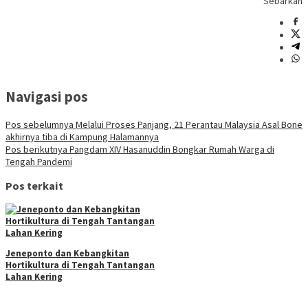
Sebarkan
Navigasi pos
Pos sebelumnya
Melalui Proses Panjang, 21 Perantau Malaysia Asal Bone
akhirnya tiba di Kampung Halamannya
Pos berikutnya
Pangdam XIV Hasanuddin Bongkar Rumah Warga di
Tengah Pandemi
Pos terkait
Jeneponto dan Kebangkitan
Hortikultura di Tengah Tantangan
Lahan Kering