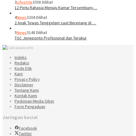
3
Lifestyle
3358 Dilihat
12 Pintu Rahasia Menuju Kamar Tersembuny…
4
News
3204 Dilihat
2 Anak Tewas Tenggelam saat Berenang di …
5
News
3148 Dilihat
TGC Jeneponto Profesional dan Terukur
Indeks
Redaksi
Kode Etik
Karir
Privacy Policy
Disclaimer
Tentang Kami
Kontak Kami
Pedoman Media Siber
Form Pengaduan
Jaringan Social
Facebook
Twitter