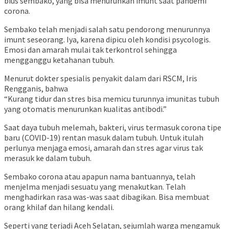
bius sembako, yang bisa menurunkan imunt saat pandemi
corona.
Sembako telah menjadi salah satu pendorong menurunnya
imunt seseorang. Iya, karena dipicu oleh kondisi psycologis.
Emosi dan amarah mulai tak terkontrol sehingga
mengganggu ketahanan tubuh.
Menurut dokter spesialis penyakit dalam dari RSCM, Iris
Rengganis, bahwa
“Kurang tidur dan stres bisa memicu turunnya imunitas tubuh
yang otomatis menurunkan kualitas antibodi.”
Saat daya tubuh melemah, bakteri, virus termasuk corona tipe
baru (COVID-19) rentan masuk dalam tubuh. Untuk itulah
perlunya menjaga emosi, amarah dan stres agar virus tak
merasuk ke dalam tubuh.
Sembako corona atau apapun nama bantuannya, telah
menjelma menjadi sesuatu yang menakutkan. Telah
menghadirkan rasa was-was saat dibagikan. Bisa membuat
orang khilaf dan hilang kendali.
Seperti yang terjadi Aceh Selatan, sejumlah warga mengamuk