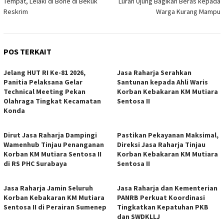
Tempat, Lelaki di Bone di Bekuk
Lurah Ujung Bagikan Beras kepada
Reskrim
Warga Kurang Mampu
POS TERKAIT
Jelang HUT RI Ke-81 2026,
Jasa Raharja Serahkan
Panitia Pelaksana Gelar
Santunan kepada Ahli Waris
Technical Meeting Pekan
Korban Kebakaran KM Mutiara
Olahraga Tingkat Kecamatan
Sentosa II
Konda
Dirut Jasa Raharja Dampingi
Pastikan Pekayanan Maksimal,
Wamenhub Tinjau Penanganan
Direksi Jasa Raharja Tinjau
Korban KM Mutiara Sentosa II
Korban Kebakaran KM Mutiara
di RS PHC Surabaya
Sentosa II
Jasa Raharja Jamin Seluruh
Jasa Raharja dan Kementerian
Korban Kebakaran KM Mutiara
PANRB Perkuat Koordinasi
Sentosa II di Perairan Sumenep
Tingkatkan Kepatuhan PKB
dan SWDKLLJ