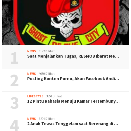
1
NEWS
6122 Dilihat
Saat Menjalankan Tugas, RESMOB Ibarat Me…
2
NEWS
4060 Dilihat
Posting Konten Porno, Akun Facebook Andi…
3
LIFESTYLE
3358 Dilihat
12 Pintu Rahasia Menuju Kamar Tersembuny…
4
NEWS
3204 Dilihat
2 Anak Tewas Tenggelam saat Berenang di …