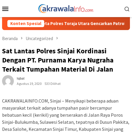
Loncat
Menu
ke
Mobile
konten
res Toraja Utara Gencarkan Patroli Dialogis dan Sosialisasi Layan
Konten Spesial
Beranda
Uncategorized
Sat Lantas Polres Sinjai Kordinasi
Dengan PT. Purnama Karya Nugraha
Terkait Tumpahan Material Di Jalan
Iqbal
Agustus 19, 2020
533 Dilihat
CAKRAWALAINFO.COM, Sinjai – Menyikapi beberapa aduan
masyarakat terkait adanya tumpahan pasir bercampur
bebatuan kecil (kerikil) yang berserakan di Jalan Raya Poros
Sinjai-Bulukumba, Sulawesi Selatan, tepatnya di Dusun Pakkita,
Desa Salohe, Kecamatan Sinjai Timur, Kabupaten Sinjai yang