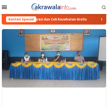
Loncat
Menu
ke
Mobile
konten
an Cek Kesehatan Gratis
Konten Spesial
Polisi Ungkap Kasus Penyalahgun