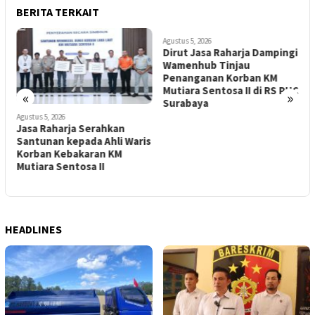
BERITA TERKAIT
Agustus 5, 2026
Dirut Jasa Raharja Dampingi
Wamenhub Tinjau
Penanganan Korban KM
Mutiara Sentosa II di RS PHC
«
»
Surabaya
Agustus 5, 2026
A
Jasa Raharja Serahkan
P
Santunan kepada Ahli Waris
M
Korban Kebakaran KM
R
Mutiara Sentosa II
K
S
HEADLINES