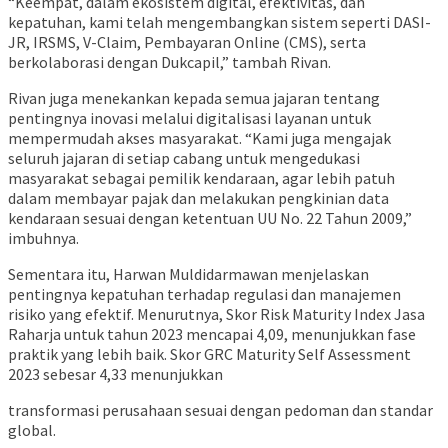
“Keempat, dalam ekosistem digital, efektivitas, dan
kepatuhan, kami telah mengembangkan sistem seperti DASI-
JR, IRSMS, V-Claim, Pembayaran Online (CMS), serta
berkolaborasi dengan Dukcapil,” tambah Rivan.
Rivan juga menekankan kepada semua jajaran tentang
pentingnya inovasi melalui digitalisasi layanan untuk
mempermudah akses masyarakat. “Kami juga mengajak
seluruh jajaran di setiap cabang untuk mengedukasi
masyarakat sebagai pemilik kendaraan, agar lebih patuh
dalam membayar pajak dan melakukan pengkinian data
kendaraan sesuai dengan ketentuan UU No. 22 Tahun 2009,”
imbuhnya.
Sementara itu, Harwan Muldidarmawan menjelaskan
pentingnya kepatuhan terhadap regulasi dan manajemen
risiko yang efektif. Menurutnya, Skor Risk Maturity Index Jasa
Raharja untuk tahun 2023 mencapai 4,09, menunjukkan fase
praktik yang lebih baik. Skor GRC Maturity Self Assessment
2023 sebesar 4,33 menunjukkan
transformasi perusahaan sesuai dengan pedoman dan standar
global.