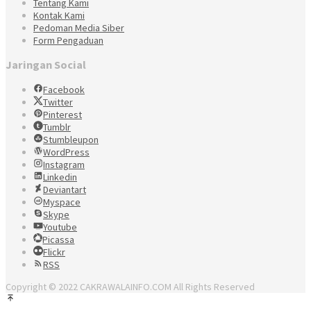
Tentang Kami
Kontak Kami
Pedoman Media Siber
Form Pengaduan
Jaringan Social
Facebook
Twitter
Pinterest
Tumblr
Stumbleupon
WordPress
Instagram
Linkedin
Deviantart
Myspace
Skype
Youtube
Picassa
Flickr
RSS
Copyright © 2022 CAKRAWALAINFO.COM All Rights Reserved