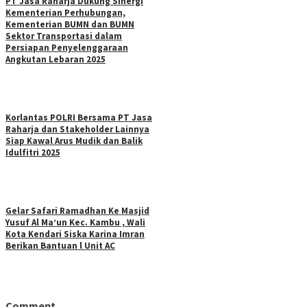
PT Jasa Raharja Dukung Sinergi
Kementerian Perhubungan,
Kementerian BUMN dan BUMN
Sektor Transportasi dalam
Persiapan Penyelenggaraan
Angkutan Lebaran 2025
Korlantas POLRI Bersama PT Jasa
Raharja dan Stakeholder Lainnya
Siap Kawal Arus Mudik dan Balik
Idulfitri 2025
Gelar Safari Ramadhan Ke Masjid
Yusuf Al Ma’un Kec. Kambu , Wali
Kota Kendari Siska Karina Imran
Berikan Bantuan l Unit AC
Comment