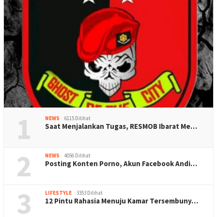
1
NEWS
6115 Dilihat
Saat Menjalankan Tugas, RESMOB Ibarat Me…
2
NEWS
4056 Dilihat
Posting Konten Porno, Akun Facebook Andi…
3
LIFESTYLE
3353 Dilihat
12 Pintu Rahasia Menuju Kamar Tersembuny…