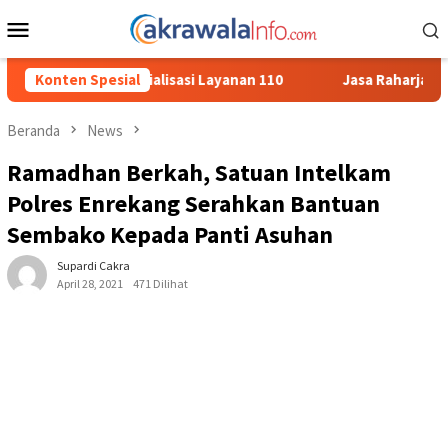
Loncat
Menu
ke
Mobile
konten
 Layanan 110
Konten Spesial
Jasa Raharja Serahkan Santunan kepada Ahli
Beranda
News
Ramadhan Berkah, Satuan Intelkam
Polres Enrekang Serahkan Bantuan
Sembako Kepada Panti Asuhan
Supardi Cakra
April 28, 2021
471 Dilihat