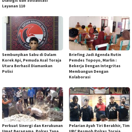
Dialogis dan Sosialisasi
Layanan 110
Sembunyikan Sabu di Dalam
Briefing Jadi Agenda Rutin
Korek Api, Pemuda Asal Toraja
Pemdes Topoyo, Marlin :
Utara Berhasil Diamankan
Bekerja Dengan Integritas
Polisi
Membangun Dengan
Kolaborasi
Perkuat Sinergi dan Kerukunan
Pelarian Ayah Tiri Berakhir, Tim
Umat Beragama, Polres Tana
URC Resmob Polres Toraja