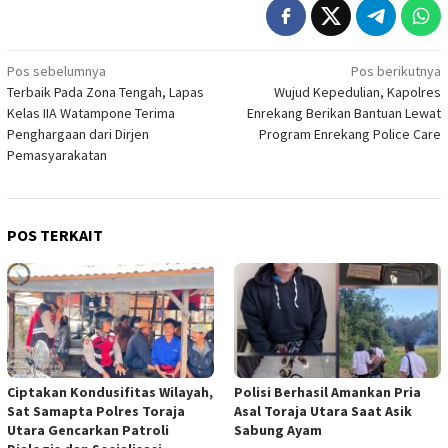
Navigasi
Pos sebelumnya
Pos berikutnya
Terbaik Pada Zona Tengah, Lapas
Wujud Kepedulian, Kapolres
pos
Kelas IIA Watampone Terima
Enrekang Berikan Bantuan Lewat
Penghargaan dari Dirjen
Program Enrekang Police Care
Pemasyarakatan
POS TERKAIT
Ciptakan Kondusifitas Wilayah,
Polisi Berhasil Amankan Pria
Sat Samapta Polres Toraja
Asal Toraja Utara Saat Asik
Utara Gencarkan Patroli
Sabung Ayam