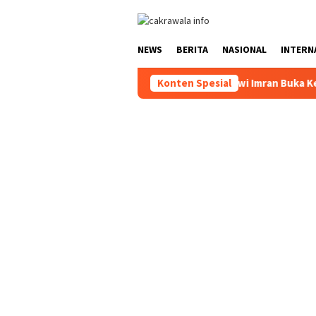
Loncat
ke
konten
NEWS
BERITA
NASIONAL
INTERN
Camat Konda Moamar Ashrawi Imran Buka Kegiatan “Trac
Konten Spesial