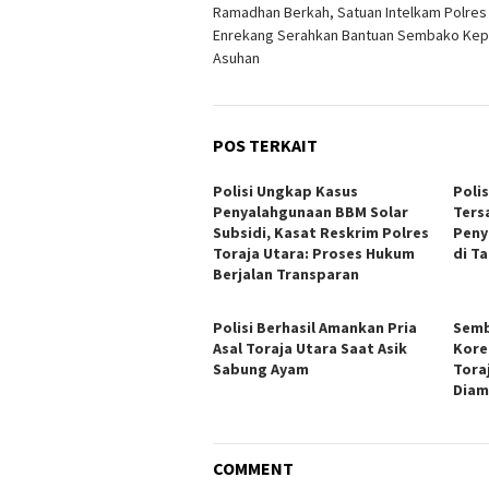
Ramadhan Berkah, Satuan Intelkam Polres
pos
Enrekang Serahkan Bantuan Sembako Kep
Asuhan
POS TERKAIT
Polisi Ungkap Kasus
Poli
Penyalahgunaan BBM Solar
Ters
Subsidi, Kasat Reskrim Polres
Peny
Toraja Utara: Proses Hukum
di T
Berjalan Transparan
Polisi Berhasil Amankan Pria
Semb
Asal Toraja Utara Saat Asik
Kore
Sabung Ayam
Tora
Diam
COMMENT