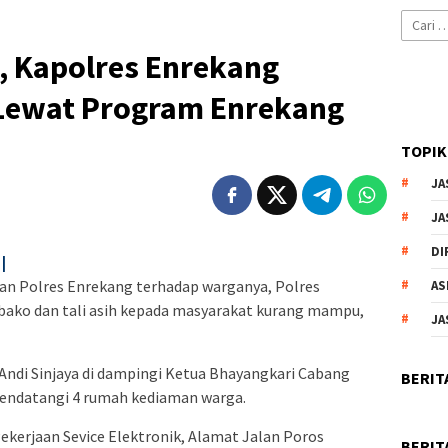
Cari
untuk:
, Kapolres Enrekang
Lewat Program Enrekang
TOPIK
JA
JA
DI
|
ian Polres Enrekang terhadap warganya, Polres
AS
ko dan tali asih kepada masyarakat kurang mampu,
JA
 Andi Sinjaya di dampingi Ketua Bhayangkari Cabang
BERIT
 mendatangi 4 rumah kediaman warga.
Pekerjaan Sevice Elektronik, Alamat Jalan Poros
BERIT