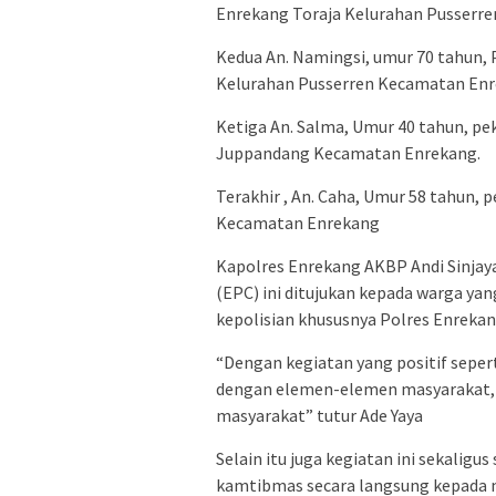
Enrekang Toraja Kelurahan Pusserr
Kedua An. Namingsi, umur 70 tahun, 
Kelurahan Pusserren Kecamatan En
Ketiga An. Salma, Umur 40 tahun, pek
Juppandang Kecamatan Enrekang.
Terakhir , An. Caha, Umur 58 tahun,
Kecamatan Enrekang
Kapolres Enrekang AKBP Andi Sinjay
(EPC) ini ditujukan kepada warga ya
kepolisian khususnya Polres Enreka
“Dengan kegiatan yang positif seper
dengan elemen-elemen masyarakat, s
masyarakat” tutur Ade Yaya
Selain itu juga kegiatan ini sekali
kamtibmas secara langsung kepada m