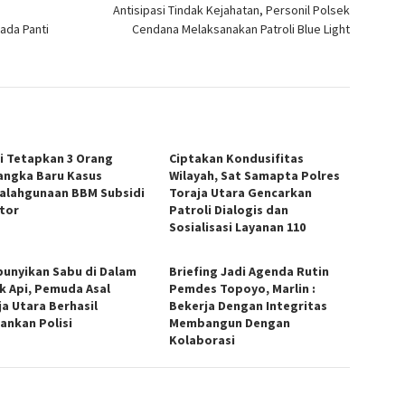
Antisipasi Tindak Kejahatan, Personil Polsek
ada Panti
Cendana Melaksanakan Patroli Blue Light
si Tetapkan 3 Orang
Ciptakan Kondusifitas
angka Baru Kasus
Wilayah, Sat Samapta Polres
alahgunaan BBM Subsidi
Toraja Utara Gencarkan
ator
Patroli Dialogis dan
Sosialisasi Layanan 110
unyikan Sabu di Dalam
Briefing Jadi Agenda Rutin
k Api, Pemuda Asal
Pemdes Topoyo, Marlin :
ja Utara Berhasil
Bekerja Dengan Integritas
ankan Polisi
Membangun Dengan
Kolaborasi