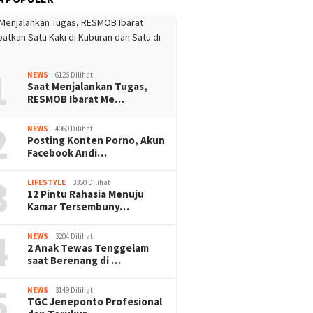
1
NEWS
6126 Dilihat
Saat Menjalankan Tugas,
RESMOB Ibarat Me…
2
NEWS
4060 Dilihat
Posting Konten Porno, Akun
Facebook Andi…
3
LIFESTYLE
3360 Dilihat
12 Pintu Rahasia Menuju
Kamar Tersembuny…
4
NEWS
3204 Dilihat
2 Anak Tewas Tenggelam
saat Berenang di …
5
NEWS
3149 Dilihat
TGC Jeneponto Profesional