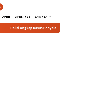
n
OPINI
LIFESTYLE
LAINNYA
 Ungkap Kasus Penyalahgunaan BBM Solar Subsidi, Kasat Reskrim 