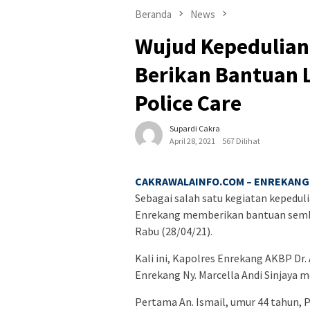
Beranda
News
Wujud Kepedulian
Berikan Bantuan 
Police Care
Supardi Cakra
April 28, 2021
567 Dilihat
CAKRAWALAINFO.COM – ENREKANG 
Sebagai salah satu kegiatan kepedul
Enrekang memberikan bantuan semba
Rabu (28/04/21).
Kali ini, Kapolres Enrekang AKBP Dr.
Enrekang Ny. Marcella Andi Sinjaya
Pertama An. Ismail, umur 44 tahun, 