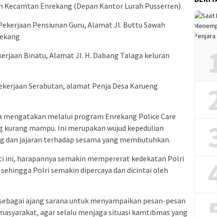
en Kecamtan Enrekang (Depan Kantor Lurah Pusserren)
Pekerjaan Pensiunan Guru, Alamat Jl. Buttu Sawah
rekang
erjaan Binatu, Alamat Jl. H. Dabang Talaga keluran
 pekerjaan Serabutan, alamat Penja Desa Karueng
a mengatakan melalui program Enrekang Police Care
ng kurang mampu. Ini merupakan wujud kepedulian
ng dan jajaran terhadap sesama yang membutuhkan.
ti ini, harapannya semakin mempererat kedekatan Polri
ehingga Polri semakin dipercaya dan dicintai oleh
gus sebagai ajang sarana untuk menyampaikan pesan-pesan
asyarakat, agar selalu menjaga situasi kamtibmas yang