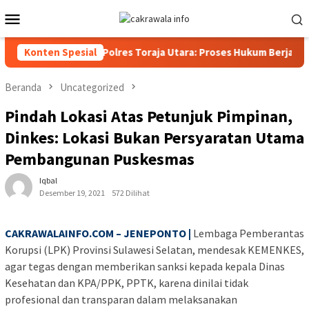
Loncat
Menu
ke
Mobile
konten
Kasat Reskrim Polres Toraja Utara: Proses Hukum Berjalan Trans
Konten Spesial
Beranda
Uncategorized
Pindah Lokasi Atas Petunjuk Pimpinan,
Dinkes: Lokasi Bukan Persyaratan Utama
Pembangunan Puskesmas
Iqbal
Desember 19, 2021
572 Dilihat
CAKRAWALAINFO.COM – JENEPONTO |
Lembaga Pemberantas
Korupsi (LPK) Provinsi Sulawesi Selatan, mendesak KEMENKES,
agar tegas dengan memberikan sanksi kepada kepala Dinas
Kesehatan dan KPA/PPK, PPTK, karena dinilai tidak
profesional dan transparan dalam melaksanakan