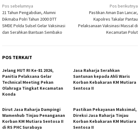
Navigasi
Pos sebelumnya
Pos berikutnya
21 Tahun Pengabdian, Alumni
Pastikan Aman Dan Lancar,
pos
Dikmaba Polri Tahun 2000 DTT
Kapolres Takalar Pantau
SMDE Polda Sulsel Gelar Vaksinasi
Pelaksanaan Vaksinasi Massal di
dan Serahkan Bantuan Sembako
Kecamatan Polut
POS TERKAIT
Jelang HUT RI Ke-81 2026,
Jasa Raharja Serahkan
Panitia Pelaksana Gelar
Santunan kepada Ahli Waris
Technical Meeting Pekan
Korban Kebakaran KM Mutiara
Olahraga Tingkat Kecamatan
Sentosa II
Konda
Dirut Jasa Raharja Dampingi
Pastikan Pekayanan Maksimal,
Wamenhub Tinjau Penanganan
Direksi Jasa Raharja Tinjau
Korban KM Mutiara Sentosa II
Korban Kebakaran KM Mutiara
di RS PHC Surabaya
Sentosa II