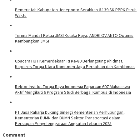
Pemerintah Kabupaten Jeneponto Serahkan 6.139 SK PPPK Paruh
Waktu
Terima Mandat Ketua JMSI Kolaka Raya, ANDRI OVIANTO Optimis
Kembangkan JMSI
Upacara HUT Kemerdekaan RI Ke-80 Berlangsung Khidmat,
Kapolres Toraja Utara Komitmen Jaga Persatuan dan Kamtibmas
Rektor Institut Toraja Raya Indonesia Paparkan 607 Mahasiswa
Aktif Mengikuti 6 Program Studi Berbagai Kampus di Indonesia
PT Jasa Raharja Dukung Sinergi Kementerian Perhubungan,
Kementerian BUMN dan BUMN Sektor Transportasi dalam
Persiapan Penyelenggaraan Angkutan Lebaran 2025
Comment