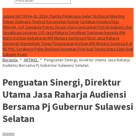
Konten Spesial
Jelang HUT RI Ke-81 2026, Panitia Pelaksana Gelar Technical Meeting
Pekan Olahraga Tingkat Kecamatan Konda
Ciptakan Kondusifitas
Wilayah, Sat Samapta Polres Toraja Utara Gencarkan Patroli Dialogis dan
Sosialisasi Layanan 110
Jasa Raharja Serahkan Santunan kepada Ahli
Waris Korban Kebakaran KM Mutiara Sentosa II
Dirut Jasa Raharja
Dampingi Wamenhub Tinjau Penanganan Korban KM Mutiara Sentosa II di
RS PHC Surabaya
Polisi Berhasil Amankan Pria Asal Toraja Utara Saat Asik
Sabung Ayam
Beranda
ARTIKEL
Penguatan Sinergi, Direktur Utama Jasa Raharja
Audiensi Bersama Pj Gubernur Sulawesi Selatan
Penguatan Sinergi, Direktur
Utama Jasa Raharja Audiensi
Bersama Pj Gubernur Sulawesi
Selatan