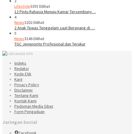
3
Lifestyle
3355 Dilihat
12 Pintu Rahasia Menuju Kamar Tersembuny…
4
News
3202 Dilihat
2 Anak Tewas Tenggelam saat Berenang di …
5
News
3146 Dilihat
TGC Jeneponto Profesional dan Terukur
Indeks
Redaksi
Kode Etik
Karir
Privacy Policy
Disclaimer
Tentang Kami
Kontak Kami
Pedoman Media Siber
Form Pengaduan
Jaringan Social
Facebook