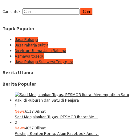
Cari untuk:
Topik Populer
Jasa Raharja
Jasa raharja sultra
Direktur Utama Jasa Raharja
Asmawa tosepu
Jasa Raharja Sulawesi Tenggara
Berita Utama
Berita Populer
1
News
6117 Dilihat
Saat Menjalankan Tugas, RESMOB Ibarat Me…
2
News
4057 Dilihat
Posting Konten Porno, Akun Facebook Andi…