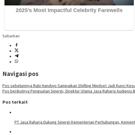
Sebarkan
Navigasi pos
Pos sebelumnya
Rubi Handojo Sampaikan Shifting Mindset Jadi Kunci K
Pos berikutnya
Penguatan Sinergi, Direktur Utama Jasa Raharja Audiensi 
Pos terkait
PT Jasa Raharja Dukung Sinergi Kementerian Perhubungan, Kemen