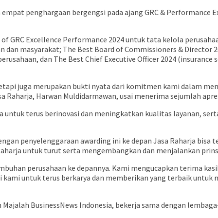
h empat penghargaan bergengsi pada ajang GRC & Performance Exc
of GRC Excellence Performance 2024 untuk tata kelola perusahaa
an dan masyarakat; The Best Board of Commissioners & Director 
usahaan, dan The Best Chief Executive Officer 2024 (insurance se
etapi juga merupakan bukti nyata dari komitmen kami dalam memb
sa Raharja, Harwan Muldidarmawan, usai menerima sejumlah apres
nnya untuk terus berinovasi dan meningkatkan kualitas layanan, s
 penyelenggaraan awarding ini ke depan Jasa Raharja bisa ter
 Raharja untuk turut serta mengembangkan dan menjalankan prinsi
umbuhan perusahaan ke depannya. Kami mengucapkan terima kasih
i kami untuk terus berkarya dan memberikan yang terbaik untuk
h Majalah BusinessNews Indonesia, bekerja sama dengan lembag