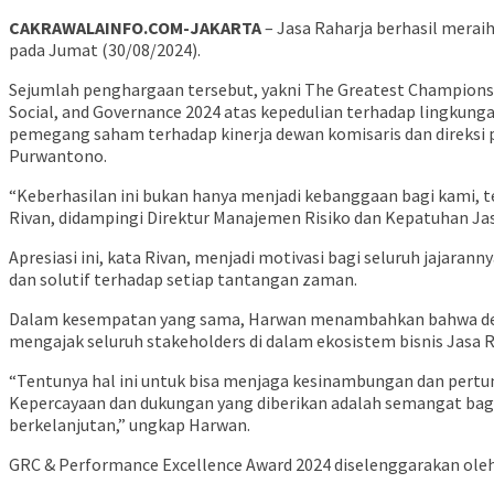
CAKRAWALAINFO.COM-JAKARTA
– Jasa Raharja berhasil merai
pada Jumat (30/08/2024).
Sejumlah penghargaan tersebut, yakni The Greatest Champions 
Social, and Governance 2024 atas kepedulian terhadap lingkung
pemegang saham terhadap kinerja dewan komisaris dan direksi per
Purwantono.
“Keberhasilan ini bukan hanya menjadi kebanggaan bagi kami, t
Rivan, didampingi Direktur Manajemen Risiko dan Kepatuhan Ja
Apresiasi ini, kata Rivan, menjadi motivasi bagi seluruh jajara
dan solutif terhadap setiap tantangan zaman.
Dalam kesempatan yang sama, Harwan menambahkan bahwa dengan
mengajak seluruh stakeholders di dalam ekosistem bisnis Jasa
“Tentunya hal ini untuk bisa menjaga kesinambungan dan pert
Kepercayaan dan dukungan yang diberikan adalah semangat bag
berkelanjutan,” ungkap Harwan.
GRC & Performance Excellence Award 2024 diselenggarakan ole