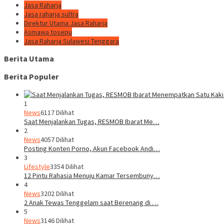
Jasa Raharja
Jasa raharja sultra
Direktur Utama Jasa Raharja
Asmawa tosepu
Jasa Raharja Sulawesi Tenggara
Berita Utama
Berita Populer
1
News
6117 Dilihat
Saat Menjalankan Tugas, RESMOB Ibarat Me…
2
News
4057 Dilihat
Posting Konten Porno, Akun Facebook Andi…
3
Lifestyle
3354 Dilihat
12 Pintu Rahasia Menuju Kamar Tersembuny…
4
News
3202 Dilihat
2 Anak Tewas Tenggelam saat Berenang di …
5
News
3146 Dilihat