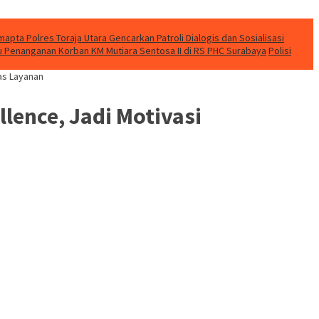
apta Polres Toraja Utara Gencarkan Patroli Dialogis dan Sosialisasi
u Penanganan Korban KM Mutiara Sentosa II di RS PHC Surabaya
Polisi
as Layanan
lence, Jadi Motivasi