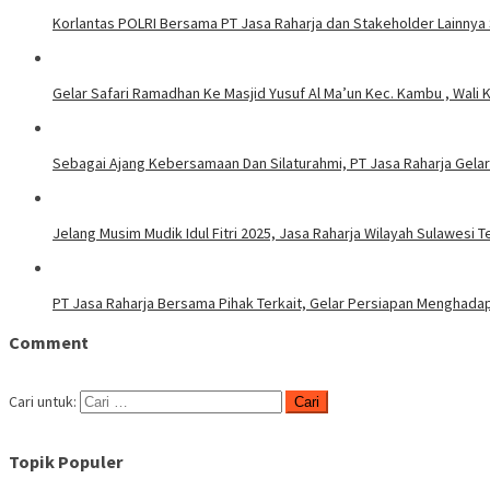
Korlantas POLRI Bersama PT Jasa Raharja dan Stakeholder Lainnya Si
Gelar Safari Ramadhan Ke Masjid Yusuf Al Ma’un Kec. Kambu , Wali K
Sebagai Ajang Kebersamaan Dan Silaturahmi, PT Jasa Raharja Gela
Jelang Musim Mudik Idul Fitri 2025, Jasa Raharja Wilayah Sulawesi
PT Jasa Raharja Bersama Pihak Terkait, Gelar Persiapan Menghadapi
Comment
Cari untuk:
Topik Populer