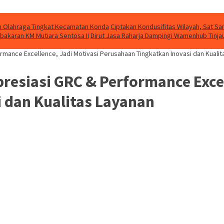
kan Olahraga Tingkat Kecamatan Konda
Ciptakan Kondusifitas Wilayah, Sat Sam
bakaran KM Mutiara Sentosa II
Dirut Jasa Raharja Dampingi Wamenhub Tinja
rmance Excellence, Jadi Motivasi Perusahaan Tingkatkan Inovasi dan Kualit
resiasi GRC & Performance Excel
 dan Kualitas Layanan