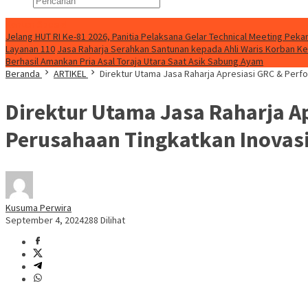
Konten Spesial
Jelang HUT RI Ke-81 2026, Panitia Pelaksana Gelar Technical Meeting Pe
Layanan 110
Jasa Raharja Serahkan Santunan kepada Ahli Waris Korban Ke
Berhasil Amankan Pria Asal Toraja Utara Saat Asik Sabung Ayam
Beranda
ARTIKEL
Direktur Utama Jasa Raharja Apresiasi GRC & Perfo
Direktur Utama Jasa Raharja Ap
Perusahaan Tingkatkan Inovasi
Kusuma Perwira
September 4, 2024
288 Dilihat