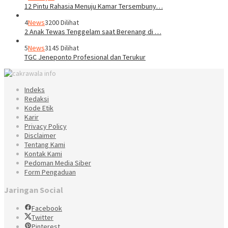
12 Pintu Rahasia Menuju Kamar Tersembuny…
4
News
3200 Dilihat
2 Anak Tewas Tenggelam saat Berenang di …
5
News
3145 Dilihat
TGC Jeneponto Profesional dan Terukur
Indeks
Redaksi
Kode Etik
Karir
Privacy Policy
Disclaimer
Tentang Kami
Kontak Kami
Pedoman Media Siber
Form Pengaduan
Jaringan Social
Facebook
Twitter
Pinterest