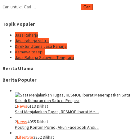
Cari untuk:
Topik Populer
Jasa Raharja
Jasa raharja sultra
Direktur Utama Jasa Raharja
Asmawa tosepu
Jasa Raharja Sulawesi Tenggara
Berita Utama
Berita Populer
1
News
6113 Dilihat
Saat Menjalankan Tugas, RESMOB Ibarat Me…
2
News
4055 Dilihat
Posting Konten Porno, Akun Facebook Andi…
3
Lifestyle
3352 Dilihat