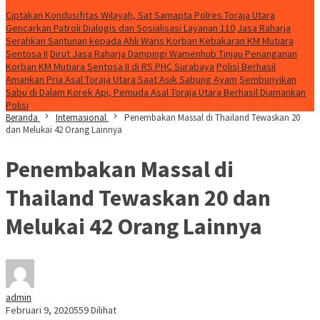
Konten Spesial
Ciptakan Kondusifitas Wilayah, Sat Samapta Polres Toraja Utara
Gencarkan Patroli Dialogis dan Sosialisasi Layanan 110
Jasa Raharja
Serahkan Santunan kepada Ahli Waris Korban Kebakaran KM Mutiara
Sentosa II
Dirut Jasa Raharja Dampingi Wamenhub Tinjau Penanganan
Korban KM Mutiara Sentosa II di RS PHC Surabaya
Polisi Berhasil
Amankan Pria Asal Toraja Utara Saat Asik Sabung Ayam
Sembunyikan
Sabu di Dalam Korek Api, Pemuda Asal Toraja Utara Berhasil Diamankan
Polisi
Beranda
Internasional
Penembakan Massal di Thailand Tewaskan 20
dan Melukai 42 Orang Lainnya
Penembakan Massal di
Thailand Tewaskan 20 dan
Melukai 42 Orang Lainnya
admin
Februari 9, 2020
559 Dilihat