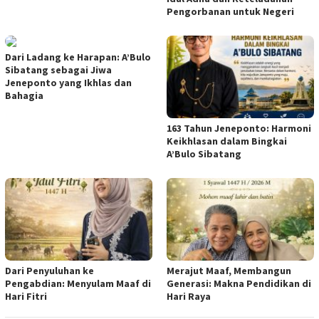
Pengorbanan untuk Negeri
Dari Ladang ke Harapan: A’Bulo
Sibatang sebagai Jiwa
Jeneponto yang Ikhlas dan
Bahagia
163 Tahun Jeneponto: Harmoni
Keikhlasan dalam Bingkai
A’Bulo Sibatang
Dari Penyuluhan ke
Merajut Maaf, Membangun
Pengabdian: Menyulam Maaf di
Generasi: Makna Pendidikan di
Hari Fitri
Hari Raya