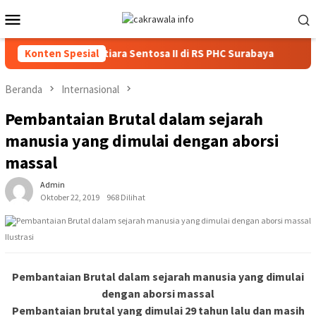
Loncat
Menu
ke
Mobile
konten
rban KM Mutiara Sentosa II di RS PHC Surabaya
Konten Spesial
Polisi B
Beranda
Internasional
Pembantaian Brutal dalam sejarah
manusia yang dimulai dengan aborsi
massal
Admin
Oktober 22, 2019
968 Dilihat
Ilustrasi
Pembantaian Brutal dalam sejarah manusia yang dimulai
dengan aborsi massal
Pembantaian brutal yang dimulai 29 tahun lalu dan masih