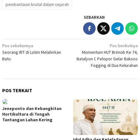
pembantaian brutal dalam sejarah
SEBARKAN
Navigasi
Pos sebelumnya
Pos berikutnya
Seorang IRT di Lutim Melahirkan
Momentum HUT Brimob Ke 74,
pos
Batu
Batalyon C Pelopor Gelar Baksos
Fogging di Dua Kelurahan
POS TERKAIT
Jeneponto dan Kebangkitan
Hortikultura di Tengah
Tantangan Lahan Kering
Idul Adha dan Keteladanan