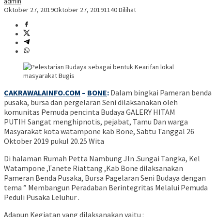
admin
Oktober 27, 2019
Oktober 27, 2019
1140 Dilihat
CAKRAWALAINFO.COM
–
BONE
:
Dalam bingkai Pameran benda
pusaka, bursa dan pergelaran Seni dilaksanakan oleh
komunitas Pemuda pencinta Budaya GALERY HITAM
PUTIH Sangat menghipnotis, pejabat, Tamu Dan warga
Masyarakat kota watampone kab Bone, Sabtu Tanggal 26
Oktober 2019 pukul 20.25 Wita
Di halaman Rumah Petta Nambung Jln .Sungai Tangka, Kel
Watampone ,Tanete Riattang ,Kab Bone dilaksanakan
Pameran Benda Pusaka, Bursa Pagelaran Seni Budaya dengan
tema ” Membangun Peradaban Berintegritas Melalui Pemuda
Peduli Pusaka Leluhur .
Adapun Kegiatan yang dilaksanakan yaitu :