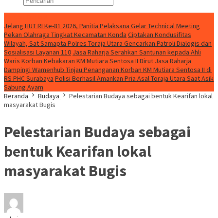
Konten Spesial
Jelang HUT RI Ke-81 2026, Panitia Pelaksana Gelar Technical Meeting
Pekan Olahraga Tingkat Kecamatan Konda
Ciptakan Kondusifitas
Wilayah, Sat Samapta Polres Toraja Utara Gencarkan Patroli Dialogis dan
Sosialisasi Layanan 110
Jasa Raharja Serahkan Santunan kepada Ahli
Waris Korban Kebakaran KM Mutiara Sentosa II
Dirut Jasa Raharja
Dampingi Wamenhub Tinjau Penanganan Korban KM Mutiara Sentosa II di
RS PHC Surabaya
Polisi Berhasil Amankan Pria Asal Toraja Utara Saat Asik
Sabung Ayam
Beranda
Budaya
Pelestarian Budaya sebagai bentuk Kearifan lokal
masyarakat Bugis
Pelestarian Budaya sebagai
bentuk Kearifan lokal
masyarakat Bugis