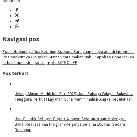
Sebarkan
Navigasi pos
Pos sebelumnya
Dua Kepiting Spesies Baru yang hanya ada di Indonesia
Pos berikutnya
Hidupkan Sunnah cara makan Nabi, Kapolres Bone Makan
satu nampan dengan anggota SATPOL PP
Pos terkait
Jelang Musim Mudik Idul Fitri 2025, Jasa Raharja Wilayah Sulawesi
Tenggara Perkuat Layanan Guna Meminimalisir Angka Kecelakaan
Usai Dilantik Sebagai Bupati Konawe Selatan, Irham Kalenggo
Bakal Realisasikan Program Kerjanya Selama 100 Hari Secara
Bertahap