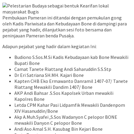
Pembukaan Pameran ini ditandai dengan pemukulan gong
oleh Kadis Pariwisata dan Kebudayaan Bone di dampingi para
pejabat yang hadir, dilanjutkan sesi foto bersama dan
peninjauan Pameran benda Pusaķa.
Adapun pejabat yang hadir dalam kegiatan Ini:
Budiono S.Sos.M.Si Kadis Kebudayaan kab Bone Mewakili
Bupati Bone
Camat Tanete Riattang Andi Saharuddin S.S.Stp
Dr Eri Satriana SH.MH. Kajari Bone
Kapten CHB Eko Ermawanto Danramil 1407-07/ Tanete
Riattang Mewakili Dandim 1407/ Bone
AKP Andi Bahsar .S.Sos Kapolsek Urban mewakili
Kapolres Bone
Letda CPM Kahar Pasi Lidpamfik Mewakili Dandenpom
XIV Hasanuddin/Bone
Akp A.Muh.Syafei ,S.Sos Wadanyon C pelopor BONE
mewakili Danyon C pelopor Bone
Andi Aso Amal S.H. Kasubag Bin Kejari Bone