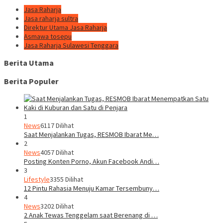
Jasa Raharja
Jasa raharja sultra
Direktur Utama Jasa Raharja
Asmawa tosepu
Jasa Raharja Sulawesi Tenggara
Berita Utama
Berita Populer
1
News
6117 Dilihat
Saat Menjalankan Tugas, RESMOB Ibarat Me…
2
News
4057 Dilihat
Posting Konten Porno, Akun Facebook Andi…
3
Lifestyle
3355 Dilihat
12 Pintu Rahasia Menuju Kamar Tersembuny…
4
News
3202 Dilihat
2 Anak Tewas Tenggelam saat Berenang di …