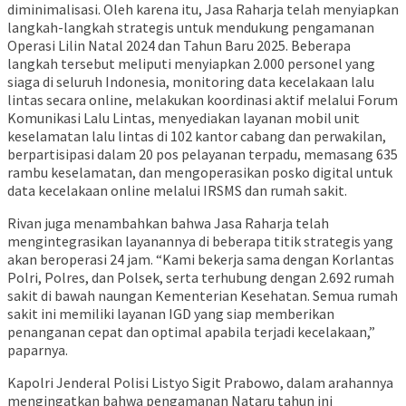
diminimalisasi. Oleh karena itu, Jasa Raharja telah menyiapkan
langkah-langkah strategis untuk mendukung pengamanan
Operasi Lilin Natal 2024 dan Tahun Baru 2025. Beberapa
langkah tersebut meliputi menyiapkan 2.000 personel yang
siaga di seluruh Indonesia, monitoring data kecelakaan lalu
lintas secara online, melakukan koordinasi aktif melalui Forum
Komunikasi Lalu Lintas, menyediakan layanan mobil unit
keselamatan lalu lintas di 102 kantor cabang dan perwakilan,
berpartisipasi dalam 20 pos pelayanan terpadu, memasang 635
rambu keselamatan, dan mengoperasikan posko digital untuk
data kecelakaan online melalui IRSMS dan rumah sakit.
Rivan juga menambahkan bahwa Jasa Raharja telah
mengintegrasikan layanannya di beberapa titik strategis yang
akan beroperasi 24 jam. “Kami bekerja sama dengan Korlantas
Polri, Polres, dan Polsek, serta terhubung dengan 2.692 rumah
sakit di bawah naungan Kementerian Kesehatan. Semua rumah
sakit ini memiliki layanan IGD yang siap memberikan
penanganan cepat dan optimal apabila terjadi kecelakaan,”
paparnya.
Kapolri Jenderal Polisi Listyo Sigit Prabowo, dalam arahannya
mengingatkan bahwa pengamanan Nataru tahun ini