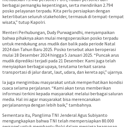
berbagai pemangku kepentingan, serta mendirikan 2.794
posko pelayanan terpadu. Kita perlu persiapkan dengan
keterlibatan seluruh stakeholder, termasuk di tempat-tempat
wisata,” tutup Kapolri.
Menteri Perhubungan, Dudy Purwagandhi, menyampaikan
bahwa pihaknya akan mulai mengoperasikan posko terpadu
untuk mendukung arus mudik dan balik pada periode Natal
2024 dan Tahun Baru 2025. Posko tersebut akan beroperasi
mulai 18 Desember 2024 hingga 5 Januari 2025. “Puncak arus
mudik diprediksi terjadi pada 21 Desember. Kami juga telah
menyiapkan berbagai upaya, terutama terkait sarana
transportasi di jalur darat, laut, udara, dan kereta api,” ujarnya.
Ia juga mengimbau masyarakat untuk memperhatikan kondisi
cuaca selama perjalanan. “Kami akan terus memberikan
informasi terkini kepada masyarakat melalui berbagai saluran
media. Hal ini agar masyarakat bisa merencanakan
perjalanannya dengan lebih baik,” tambahnya.
Sementara itu, Panglima TNI Jenderal Agus Subiyanto
mengungkapkan bahwa TNI telah mempersiapkan 80.000
personel untuk membantu Polri dalam menjaga keamanan