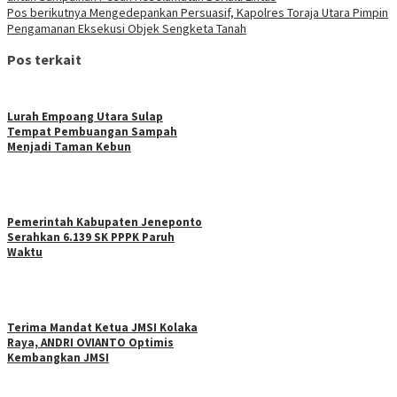
Pos berikutnya
Mengedepankan Persuasif, Kapolres Toraja Utara Pimpin
Pengamanan Eksekusi Objek Sengketa Tanah
Pos terkait
Lurah Empoang Utara Sulap
Tempat Pembuangan Sampah
Menjadi Taman Kebun
Pemerintah Kabupaten Jeneponto
Serahkan 6.139 SK PPPK Paruh
Waktu
Terima Mandat Ketua JMSI Kolaka
Raya, ANDRI OVIANTO Optimis
Kembangkan JMSI