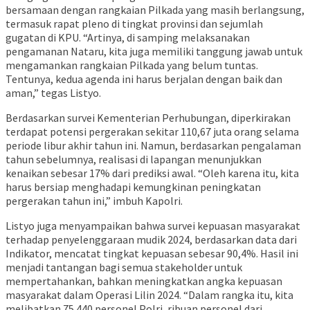
bersamaan dengan rangkaian Pilkada yang masih berlangsung,
termasuk rapat pleno di tingkat provinsi dan sejumlah
gugatan di KPU. “Artinya, di samping melaksanakan
pengamanan Nataru, kita juga memiliki tanggung jawab untuk
mengamankan rangkaian Pilkada yang belum tuntas.
Tentunya, kedua agenda ini harus berjalan dengan baik dan
aman,” tegas Listyo.
Berdasarkan survei Kementerian Perhubungan, diperkirakan
terdapat potensi pergerakan sekitar 110,67 juta orang selama
periode libur akhir tahun ini. Namun, berdasarkan pengalaman
tahun sebelumnya, realisasi di lapangan menunjukkan
kenaikan sebesar 17% dari prediksi awal. “Oleh karena itu, kita
harus bersiap menghadapi kemungkinan peningkatan
pergerakan tahun ini,” imbuh Kapolri.
Listyo juga menyampaikan bahwa survei kepuasan masyarakat
terhadap penyelenggaraan mudik 2024, berdasarkan data dari
Indikator, mencatat tingkat kepuasan sebesar 90,4%. Hasil ini
menjadi tantangan bagi semua stakeholder untuk
mempertahankan, bahkan meningkatkan angka kepuasan
masyarakat dalam Operasi Lilin 2024. “Dalam rangka itu, kita
melibatkan 75.440 personel Polri, ribuan personel dari