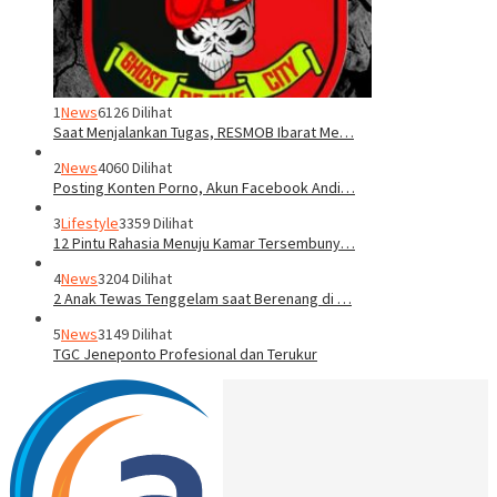
1
News
6126 Dilihat
Saat Menjalankan Tugas, RESMOB Ibarat Me…
2
News
4060 Dilihat
Posting Konten Porno, Akun Facebook Andi…
3
Lifestyle
3359 Dilihat
12 Pintu Rahasia Menuju Kamar Tersembuny…
4
News
3204 Dilihat
2 Anak Tewas Tenggelam saat Berenang di …
5
News
3149 Dilihat
TGC Jeneponto Profesional dan Terukur