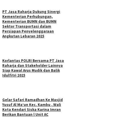
PT Jasa Raharja Dukung Sinergi
Kementerian Perhubungan,
Kementerian BUMN dan BUMN
Sektor Transportasi dalam
Persiapan Penyelenggaraan
Angkutan Lebaran 2025
Korlantas POLRI Bersama PT Jasa
Raharja dan Stakeholder Lainnya
Siap Kawal Arus Mudik dan Balik
Idulfitri 2025
Gelar Safari Ramadhan Ke Masjid
Yusuf Al Ma’un Kec. Kambu , Wali
Kota Kendari Siska Karina Imran
Berikan Bantuan l Unit AC