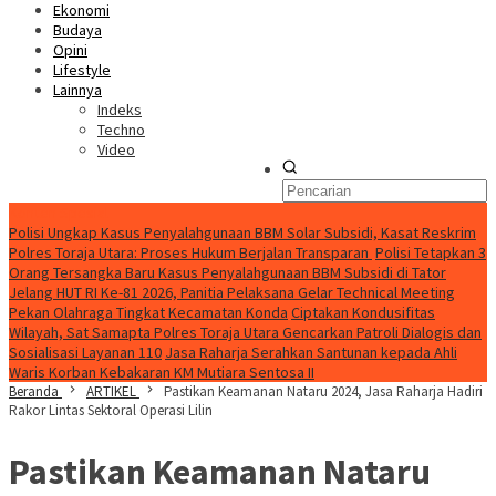
Ekonomi
Budaya
Opini
Lifestyle
Lainnya
Indeks
Techno
Video
Konten Spesial
Polisi Ungkap Kasus Penyalahgunaan BBM Solar Subsidi, Kasat Reskrim
Polres Toraja Utara: Proses Hukum Berjalan Transparan
Polisi Tetapkan 3
Orang Tersangka Baru Kasus Penyalahgunaan BBM Subsidi di Tator
Jelang HUT RI Ke-81 2026, Panitia Pelaksana Gelar Technical Meeting
Pekan Olahraga Tingkat Kecamatan Konda
Ciptakan Kondusifitas
Wilayah, Sat Samapta Polres Toraja Utara Gencarkan Patroli Dialogis dan
Sosialisasi Layanan 110
Jasa Raharja Serahkan Santunan kepada Ahli
Waris Korban Kebakaran KM Mutiara Sentosa II
Beranda
ARTIKEL
Pastikan Keamanan Nataru 2024, Jasa Raharja Hadiri
Rakor Lintas Sektoral Operasi Lilin
Pastikan Keamanan Nataru