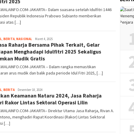
fitri 2025
WALAINFO.COM-JAKARTA– Dalam suasana setelah Idulfitri 1446
esiden Republik Indonesia Prabowo Subianto memberikan
asi atas […]
L
,
BERITA
,
NASIONAL
Kusuma
Maret 4, 2025
asa Raharja Bersama Pihak Terkait, Gelar
Perwira
iapan Menghadapi Idulfitri 2025 Sekaligus
kan Mudik Gratis
WALAINFO.COM-JAKARTA – Dalam rangka memastikan
aran arus mudik dan balik pada periode Idul Fitri 2025, […]
L
,
BERITA
Kusuma
Desember 18, 2024
ikan Keamanan Nataru 2024, Jasa Raharja
Perwira
ri Rakor Lintas Sektoral Operasi Lilin
WALAINFO.COM-JAKARTA– Direktur Utama Jasa Raharja, Rivan A.
tono, menghadiri Rapat Koordinasi (Rakor) Lintas Sektoral
si […]