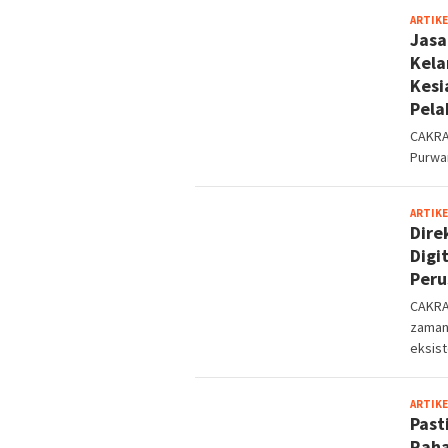
ARTIKE
Jasa
Kela
Kesi
Pela
CAKRA
Purwan
ARTIKE
Dire
Digi
Peru
CAKRA
zaman,
eksist
ARTIKE
Past
Raha