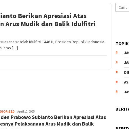
Cari
untuk:
anto Berikan Apresiasi Atas
 Arus Mudik dan Balik Idulfitri
ana setelah Idulfitri 1446 H, Presiden Republik Indonesia
TOPIK
i atas […]
JA
JA
DI
AS
JA
BERIT
EGORIZED
Kusuma
April 10, 2025
iden Prabowo Subianto Berikan Apresiasi Atas
Perwira
esnya Pelaksanaan Arus Mudik dan Balik
BERIT