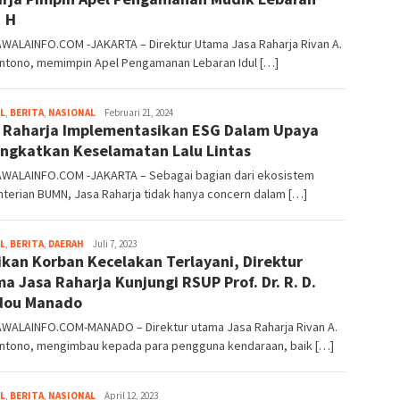
 H
WALAINFO.COM -JAKARTA – Direktur Utama Jasa Raharja Rivan A.
ntono, memimpin Apel Pengamanan Lebaran Idul […]
L
,
BERITA
,
NASIONAL
Kusuma
Februari 21, 2024
 Raharja Implementasikan ESG Dalam Upaya
Perwira
ngkatkan Keselamatan Lalu Lintas
WALAINFO.COM -JAKARTA – Sebagai bagian dari ekosistem
terian BUMN, Jasa Raharja tidak hanya concern dalam […]
L
,
BERITA
,
DAERAH
Kusuma
Juli 7, 2023
ikan Korban Kecelakan Terlayani, Direktur
Perwira
a Jasa Raharja Kunjungi RSUP Prof. Dr. R. D.
dou Manado
WALAINFO.COM-MANADO – Direktur utama Jasa Raharja Rivan A.
ntono, mengimbau kepada para pengguna kendaraan, baik […]
L
,
BERITA
,
NASIONAL
Kusuma
April 12, 2023