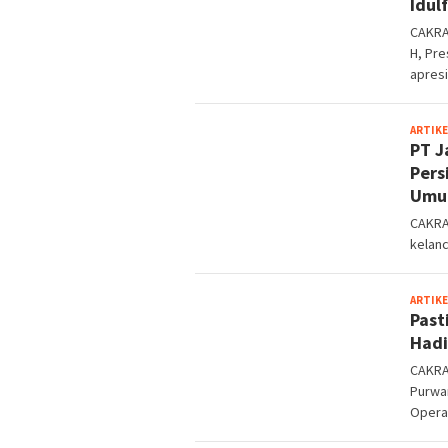
Idul
CAKRA
H, Pr
apresi
ARTIKE
PT J
Pers
Umum
CAKRA
kelanc
ARTIKE
Past
Hadi
CAKRA
Purwan
Opera