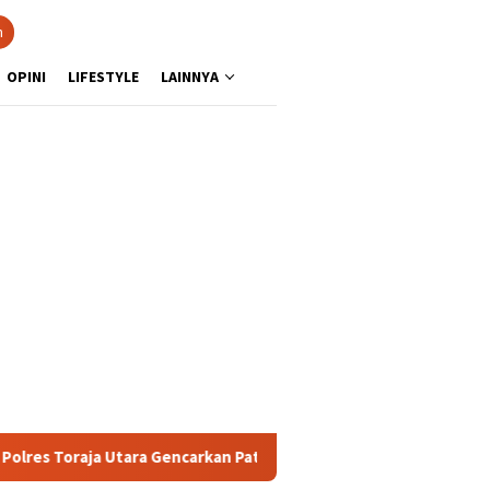
n
OPINI
LIFESTYLE
LAINNYA
aja Utara Gencarkan Patroli Dialogis dan Sosialisasi Layanan 110