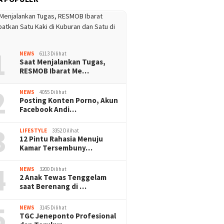
1
NEWS
6113 Dilihat
Saat Menjalankan Tugas,
RESMOB Ibarat Me…
2
NEWS
4055 Dilihat
Posting Konten Porno, Akun
Facebook Andi…
3
LIFESTYLE
3352 Dilihat
12 Pintu Rahasia Menuju
Kamar Tersembuny…
4
NEWS
3200 Dilihat
2 Anak Tewas Tenggelam
saat Berenang di …
5
NEWS
3145 Dilihat
TGC Jeneponto Profesional