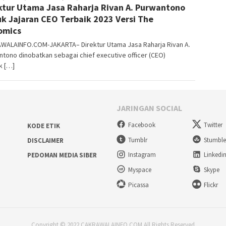
ktur Utama Jasa Raharja Rivan A. Purwantono
Perwira
k Jajaran CEO Terbaik 2023 Versi The
omics
WALAINFO.COM-JAKARTA– Direktur Utama Jasa Raharja Rivan A.
tono dinobatkan sebagai chief executive officer (CEO)
k […]
JARINGAN SOCIAL
Facebook
Twitter
KODE ETIK
Tumblr
Stumbl
DISCLAIMER
Instagram
Linkedi
PEDOMAN MEDIA SIBER
Myspace
Skype
Picassa
Flickr
Copyright © 2022 CAKRAWALAINFO.COM All Rights Reserved