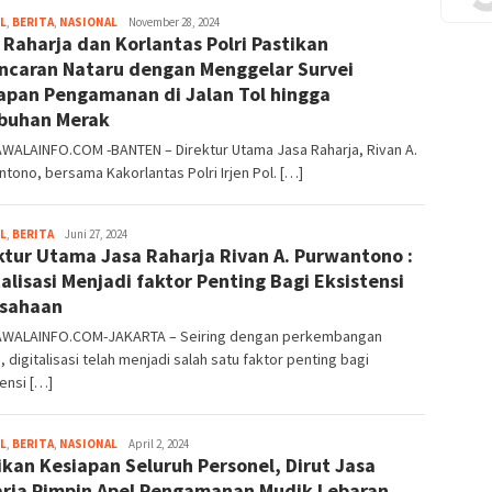
L
,
BERITA
,
NASIONAL
Kusuma
November 28, 2024
 Raharja dan Korlantas Polri Pastikan
Perwira
ncaran Nataru dengan Menggelar Survei
apan Pengamanan di Jalan Tol hingga
buhan Merak
WALAINFO.COM -BANTEN – Direktur Utama Jasa Raharja, Rivan A.
tono, bersama Kakorlantas Polri Irjen Pol. […]
L
,
BERITA
Kusuma
Juni 27, 2024
ktur Utama Jasa Raharja Rivan A. Purwantono :
Perwira
talisasi Menjadi faktor Penting Bagi Eksistensi
sahaan
WALAINFO.COM-JAKARTA – Seiring dengan perkembangan
 digitalisasi telah menjadi salah satu faktor penting bagi
ensi […]
L
,
BERITA
,
NASIONAL
Kusuma
April 2, 2024
ikan Kesiapan Seluruh Personel, Dirut Jasa
Perwira
rja Pimpin Apel Pengamanan Mudik Lebaran