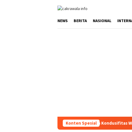
Loncat
ke
konten
NEWS
BERITA
NASIONAL
INTERN
Ciptakan Kondusifitas Wilayah, Sat 
Konten Spesial