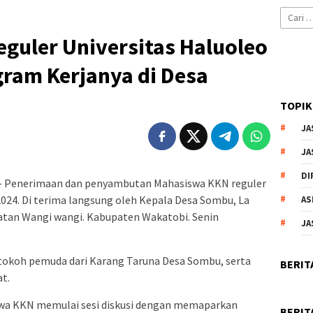
Cari
untuk:
guler Universitas Haluoleo
ogram Kerjanya di Desa
TOPIK
JA
JA
DI
 Penerimaan dan penyambutan Mahasiswa KKN reguler
2024. Di terima langsung oleh Kepala Desa Sombu, La
AS
matan Wangi wangi. Kabupaten Wakatobi. Senin
JA
 tokoh pemuda dari Karang Taruna Desa Sombu, serta
BERIT
t.
iswa KKN memulai sesi diskusi dengan memaparkan
BERIT