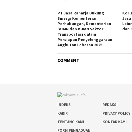
PT Jasa Raharja Dukung
Korl
Sinergi Kementerian
Jasa
Perhubungan, Kementerian
Lain
BUMN dan BUMN Sektor
dan B
Transportasi dalam
Persiapan Penyelenggaraan
Angkutan Lebaran 2025
COMMENT
INDEKS
REDAKSI
KARIR
PRIVACY POLICY
TENTANG KAMI
KONTAK KAMI
FORM PENGADUAN