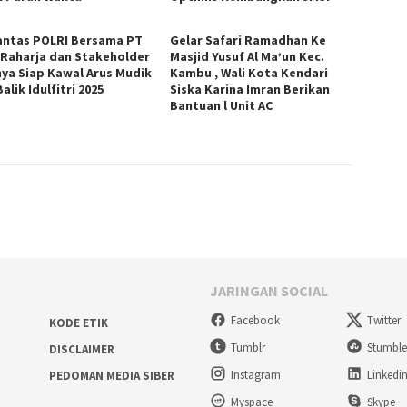
antas POLRI Bersama PT
Gelar Safari Ramadhan Ke
 Raharja dan Stakeholder
Masjid Yusuf Al Ma’un Kec.
nya Siap Kawal Arus Mudik
Kambu , Wali Kota Kendari
alik Idulfitri 2025
Siska Karina Imran Berikan
Bantuan l Unit AC
JARINGAN SOCIAL
Facebook
Twitter
KODE ETIK
Tumblr
Stumbl
DISCLAIMER
Instagram
Linkedi
PEDOMAN MEDIA SIBER
Myspace
Skype