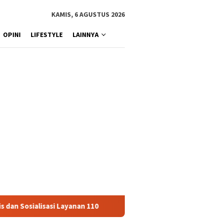
KAMIS, 6 AGUSTUS 2026
OPINI
LIFESTYLE
LAINNYA
lisasi Layanan 110
Jasa Raharja Serahkan Santunan kepad