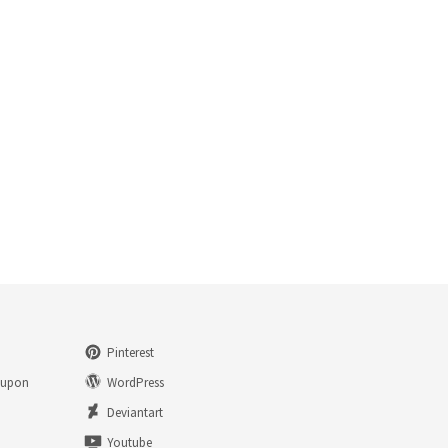
Pinterest
eupon
WordPress
n
Deviantart
Youtube