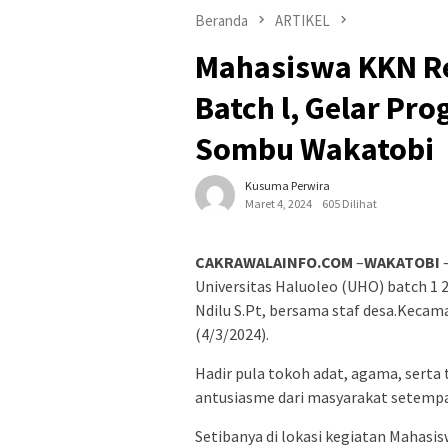
Beranda
ARTIKEL
Mahasiswa KKN Re
Batch l, Gelar Pr
Sombu Wakatobi
Kusuma Perwira
Maret 4, 2024
605 Dilihat
CAKRAWALAINFO.COM
–
WAKATOBI
–
Universitas Haluoleo (UHO) batch 1 
Ndilu S.Pt, bersama staf desa.Keca
(4/3/2024).
Hadir pula tokoh adat, agama, serta
antusiasme dari masyarakat setempa
Setibanya di lokasi kegiatan Mahas