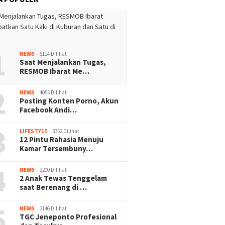
1
NEWS
6114 Dilihat
Saat Menjalankan Tugas,
RESMOB Ibarat Me…
2
NEWS
4055 Dilihat
Posting Konten Porno, Akun
Facebook Andi…
3
LIFESTYLE
3352 Dilihat
12 Pintu Rahasia Menuju
Kamar Tersembuny…
4
NEWS
3200 Dilihat
2 Anak Tewas Tenggelam
saat Berenang di …
5
NEWS
3146 Dilihat
TGC Jeneponto Profesional