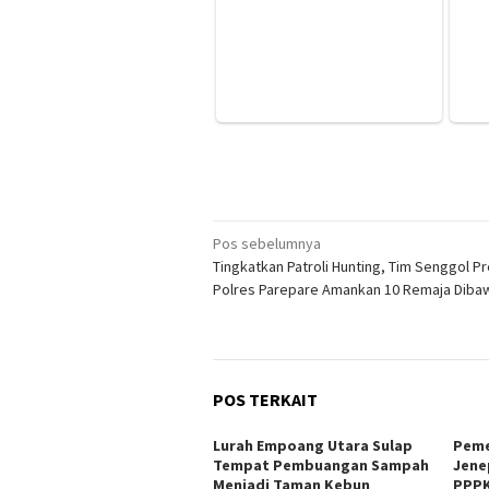
Navigasi
Pos sebelumnya
Tingkatkan Patroli Hunting, Tim Senggol Pr
pos
Polres Parepare Amankan 10 Remaja Diba
POS TERKAIT
Lurah Empoang Utara Sulap
Peme
Tempat Pembuangan Sampah
Jene
Menjadi Taman Kebun
PPPK