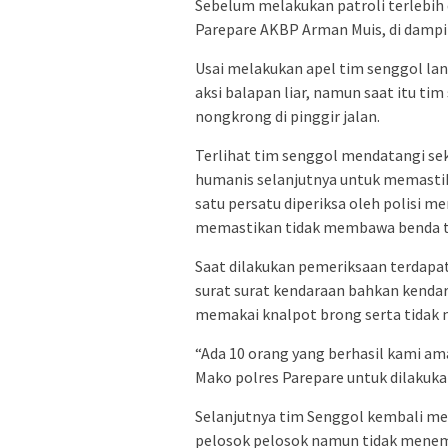
Sebelum melakukan patroli terlebih 
Parepare AKBP Arman Muis, di dampin
Usai melakukan apel tim senggol lans
aksi balapan liar, namun saat itu t
nongkrong di pinggir jalan.
Terlihat tim senggol mendatangi se
humanis selanjutnya untuk memastika
satu persatu diperiksa oleh polisi 
memastikan tidak membawa benda ta
Saat dilakukan pemeriksaan terdapa
surat surat kendaraan bahkan kenda
memakai knalpot brong serta tidak
“Ada 10 orang yang berhasil kami a
Mako polres Parepare untuk dilakukan
Selanjutnya tim Senggol kembali mel
pelosok pelosok namun tidak menemu