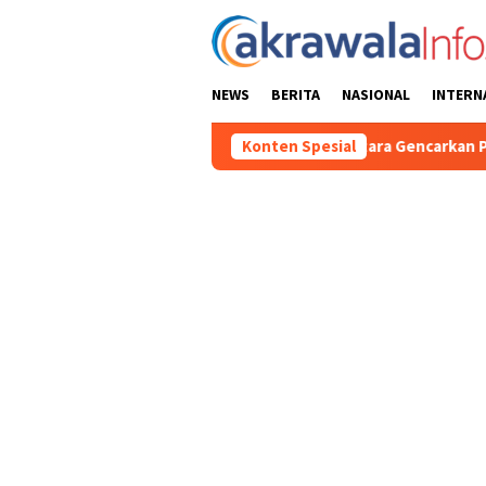
Loncat
ke
konten
NEWS
BERITA
NASIONAL
INTERN
Samapta Polres Toraja Utara Gencarkan Patroli Dialogis dan Sosial
Konten Spesial