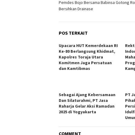
Pemdes Bojo Bersama Babinsa Gotong R
pos
Bersihkan Drainase
POS TERKAIT
Upacara HUT Kemerdekaan RI
Rekt
Ke-80 Berlangsung Khidmat,
Indo
Kapolres Toraja Utara
Maha
Komitmen Jaga Persatuan
Prog
dan Kamtibmas
Kamp
Sebagai Ajang Kebersamaan
PT J
Dan Silaturahmi, PT Jasa
Piha
Raharja Gelar Aksi Ramadan
Pers
2025 di Yogyakarta
Idulf
Umum
COMMENT