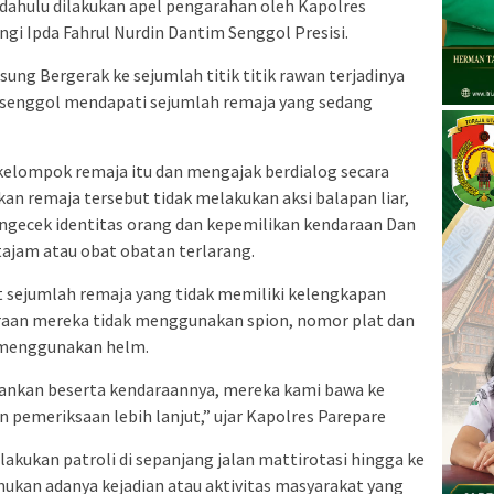
dahulu dilakukan apel pengarahan oleh Kapolres
gi Ipda Fahrul Nurdin Dantim Senggol Presisi.
ung Bergerak ke sejumlah titik titik rawan terjadinya
im senggol mendapati sejumlah remaja yang sedang
kelompok remaja itu dan mengajak berdialog secara
n remaja tersebut tidak melakukan aksi balapan liar,
mengecek identitas orang dan kepemilikan kendaraan Dan
jam atau obat obatan terlarang.
t sejumlah remaja yang tidak memiliki kelengkapan
raan mereka tidak menggunakan spion, nomor plat dan
 menggunakan helm.
mankan beserta kendaraannya, mereka kami bawa ke
 pemeriksaan lebih lanjut,” ujar Kapolres Parepare
akukan patroli di sepanjang jalan mattirotasi hingga ke
kan adanya kejadian atau aktivitas masyarakat yang