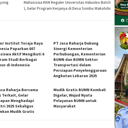
oyong
Mahasiswa KKN Reguler Universitas Haluoleo Batch
l, Gelar Program Kerjanya di Desa Sombu Wakatobi
or Institut Toraja Raya
PT Jasa Raharja Dukung
nesia Paparkan 607
Sinergi Kementerian
siswa Aktif Mengikuti 6
Perhubungan, Kementerian
ram Studi Berbagai
BUMN dan BUMN Sektor
us di Indonesia
Transportasi dalam
Persiapan Penyelenggaraan
Angkutan Lebaran 2025
asa Raharja Bersama
Mudik Gratis BUMN Kembali
k Terkait, Gelar
Digelar, Wujud Nyata
iapan Menghadapi
Pelayanan BUMN untuk
itri 2025 Sekaligus
Masyarakat
kan Mudik Gratis