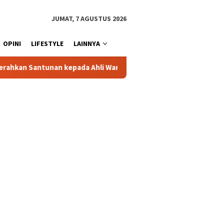
JUMAT, 7 AGUSTUS 2026
OPINI
LIFESTYLE
LAINNYA
 Ahli Waris Korban Kebakaran KM Mutiara Sentosa II
Dir