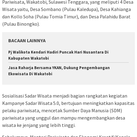
Pariwisata, Wakatobi, Sulawesi Tenggara, yang meliputi 4 Desa
Wisata yaitu, Desa Sombano (Pulau Kaledupa), Desa Kahianga
dan Kollo Soha (Pulau Tomia Timur), dan Desa Palahidu Barat
(Pulau Binongko).
BACAAN LAINNYA
Pj Walikota Kendari Hadiri Puncak Hari Nusantara Di
Kabupaten Wakatobi
Jasa Raharja Bersama YKAN, Dukung Pengembangan
Ekowisata Di Wakatobi
Sosialisasi Sadar Wisata menjadi bagian rangkatan kegiatan
Kampanye Sadar Wisata 5.0, bertujuan meningkatkan kapasitas
pelaku pariwisata, mencetak Sumber Daya Manusia (SDM)
pariwisata yang unggul dan mampu mengembangkan desa
wisata ke jenjang yang lebih tinggi.
Sebelumnya, Menteri Pariwisata dan Ekonomi Kreatif/Kepala