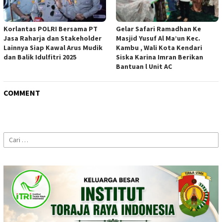
Korlantas POLRI Bersama PT
Gelar Safari Ramadhan Ke
Jasa Raharja dan Stakeholder
Masjid Yusuf Al Ma’un Kec.
Lainnya Siap Kawal Arus Mudik
Kambu , Wali Kota Kendari
dan Balik Idulfitri 2025
Siska Karina Imran Berikan
Bantuan l Unit AC
COMMENT
Cari
untuk: