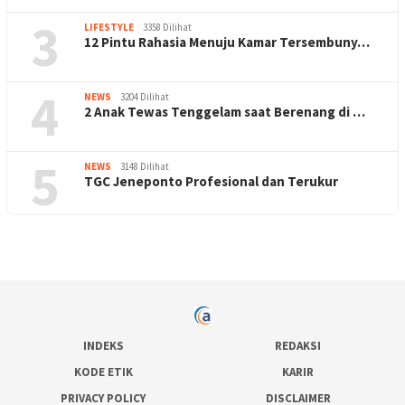
3
LIFESTYLE
3358 Dilihat
12 Pintu Rahasia Menuju Kamar Tersembuny…
4
NEWS
3204 Dilihat
2 Anak Tewas Tenggelam saat Berenang di …
5
NEWS
3148 Dilihat
TGC Jeneponto Profesional dan Terukur
INDEKS
REDAKSI
KODE ETIK
KARIR
PRIVACY POLICY
DISCLAIMER