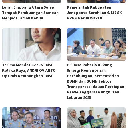
Lurah Empoang Utara Sulap
Pemerintah Kabupaten
Tempat Pembuangan Sampah
Jeneponto Serahkan 6.139 SK
Menjadi Taman Kebun
PPPK Paruh Waktu
Terima Mandat Ketua JMSI
PT Jasa Raharja Dukung
Kolaka Raya, ANDRI OVIANTO
Sinergi Kementerian
Optimis Kembangkan JMSI
Perhubungan, Kementerian
BUMN dan BUMN Sektor
Transportasi dalam Persiapan
Penyelenggaraan Angkutan
Lebaran 2025