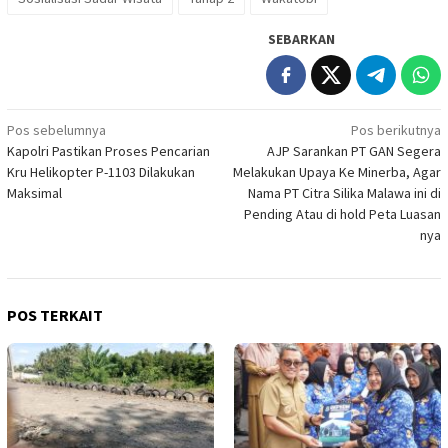
SEBARKAN
Navigasi
Pos sebelumnya
Pos berikutnya
Kapolri Pastikan Proses Pencarian
AJP Sarankan PT GAN Segera
pos
Kru Helikopter P-1103 Dilakukan
Melakukan Upaya Ke Minerba, Agar
Maksimal
Nama PT Citra Silika Malawa ini di
Pending Atau di hold Peta Luasan
nya
POS TERKAIT