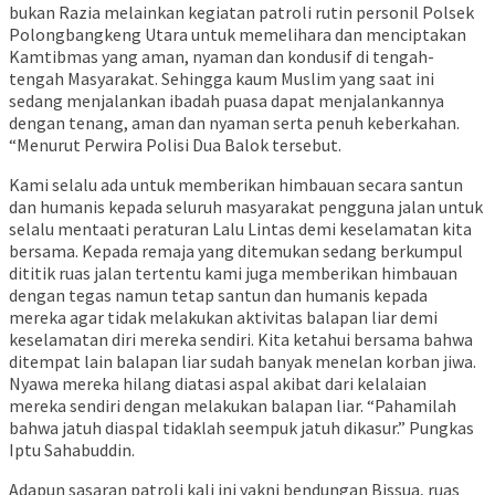
bukan Razia melainkan kegiatan patroli rutin personil Polsek
Polongbangkeng Utara untuk memelihara dan menciptakan
Kamtibmas yang aman, nyaman dan kondusif di tengah-
tengah Masyarakat. Sehingga kaum Muslim yang saat ini
sedang menjalankan ibadah puasa dapat menjalankannya
dengan tenang, aman dan nyaman serta penuh keberkahan.
“Menurut Perwira Polisi Dua Balok tersebut.
Kami selalu ada untuk memberikan himbauan secara santun
dan humanis kepada seluruh masyarakat pengguna jalan untuk
selalu mentaati peraturan Lalu Lintas demi keselamatan kita
bersama. Kepada remaja yang ditemukan sedang berkumpul
dititik ruas jalan tertentu kami juga memberikan himbauan
dengan tegas namun tetap santun dan humanis kepada
mereka agar tidak melakukan aktivitas balapan liar demi
keselamatan diri mereka sendiri. Kita ketahui bersama bahwa
ditempat lain balapan liar sudah banyak menelan korban jiwa.
Nyawa mereka hilang diatasi aspal akibat dari kelalaian
mereka sendiri dengan melakukan balapan liar. “Pahamilah
bahwa jatuh diaspal tidaklah seempuk jatuh dikasur.” Pungkas
Iptu Sahabuddin.
Adapun sasaran patroli kali ini yakni bendungan Bissua, ruas