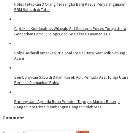
Polisi Tetapkan 3 Orang Tersangka Baru Kasus Penyalahgunaan
BBM Subsidi di Tator
Ciptakan Kondusifitas Wilayah, Sat Samapta Polres Toraja Utara
Gencarkan Patroli Dialogis dan Sosialisasi Layanan 110
Polisi Berhasil Amankan Pria Asal Toraja Utara Saat Asik Sabung
Ayam
Sembunyikan Sabu di Dalam Korek Api, Pemuda Asal Toraja Utara
Berhasil Diamankan Polisi
Briefing Jadi Agenda Rutin Pemdes Topoyo, Marlin : Bekerja
Dengan Integritas Membangun Dengan Kolaborasi
Comment