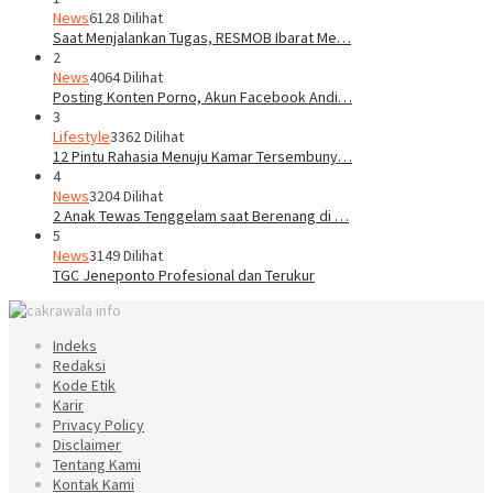
News
6128 Dilihat
Saat Menjalankan Tugas, RESMOB Ibarat Me…
2
News
4064 Dilihat
Posting Konten Porno, Akun Facebook Andi…
3
Lifestyle
3362 Dilihat
12 Pintu Rahasia Menuju Kamar Tersembuny…
4
News
3204 Dilihat
2 Anak Tewas Tenggelam saat Berenang di …
5
News
3149 Dilihat
TGC Jeneponto Profesional dan Terukur
Indeks
Redaksi
Kode Etik
Karir
Privacy Policy
Disclaimer
Tentang Kami
Kontak Kami