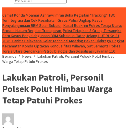
Konten Spesial
Camat Konda Moamar Ashrawi Imran Buka Kegiatan “Tracking” TBC
Terintegrasi dan Cek Kesehatan Gratis
Polisi Ungkap Kasus
Penyalahgunaan BBM Solar Subsidi, Kasat Reskrim Polres Toraja Utara:
Proses Hukum Berjalan Transparan
Polisi Tetapkan 3 Orang Tersangka
Baru Kasus Penyalahgunaan BBM Subsidi di Tator
Jelang HUT RI Ke-81
2026, Panitia Pelaksana Gelar Technical Meeting Pekan Olahraga Tingkat
Kecamatan Konda
Ciptakan Kondusifitas Wilayah, Sat Samapta Polres
Toraja Utara Gencarkan Patroli Dialogis dan Sosialisasi Layanan 110
Beranda
News
Lakukan Patroli, Personil Polsek Polut Himbau
Warga Tetap Patuhi Prokes
Lakukan Patroli, Personil
Polsek Polut Himbau Warga
Tetap Patuhi Prokes