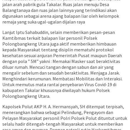
jalan arah pabrik gula Takalar. Ruas jalan menuju Desa
Balangtanaya dan ruas jalan lainnya yang terindikasi akan
digunakan sebagai arena ajang balapan liar oleh kelompok
remaja yang suka ugal-ugalan dijalan raya
Lanjut Iptu Sahabuddin, selain memberikan pesan-pesan
Kamtibmas terkait balapan liar personil Polsek
Polongbangkeng Utara juga aktif memberikan himbauan
kepada Masyarakat tentang disiplin mematuhi protokol
kesehatan sesuai anjuran Pemerintah Pusat maupun Daerah
dengan pola ” 5M” yakni : Memakai Masker saat beraktivitas
diluar rumah. Mencuci tangan dengan sabun dan air yang
mengalir sebelum dan sesudah beraktivitas. Menjaga Jarak.
Menghindari kerumunan. Membatasi Mobilitas dan Interaksi.
Untuk memutus mata rantai penyebaran Virus Covid-19 di
kabupaten Takalar khususnya diwilayah hukum Polsek
Polongbangkeng Utara.
Kapolsek Polut AKP H. A. Hermansyah, SH ditempat terpisah,
menerangkan bahwa sebagai Pelindung, Pengayom dan
Pelayan Masyarakat personil Polri Polsek Polut dituntut untuk
selalu hadir ditengah-tengah Masyarakat untuk memberikan
rasa aman dan nyaman. Dengan patroli rutin Harkamtibmas