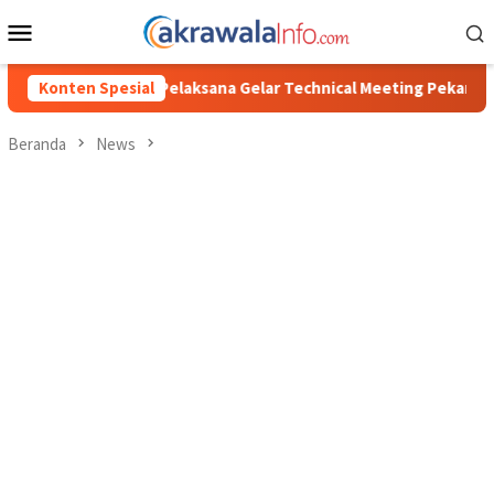
Loncat
Menu
ke
Mobile
konten
ana Gelar Technical Meeting Pekan Olahraga Tingkat Kecamatan K
Konten Spesial
Beranda
News