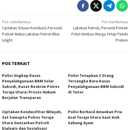
Navigasi
Pos sebelumnya
Pos berikutnya
Ciptakan Situasi Kondusif, Personil
Lakukan Patroli, Personil Polsek
pos
Polsek Malua Lakukan Patroli Blue
Polut Himbau Warga Tetap Patuhi
Linght
Prokes
POS TERKAIT
Polisi Ungkap Kasus
Polisi Tetapkan 3 Orang
Penyalahgunaan BBM Solar
Tersangka Baru Kasus
Subsidi, Kasat Reskrim Polres
Penyalahgunaan BBM Subsidi
Toraja Utara: Proses Hukum
di Tator
Berjalan Transparan
Ciptakan Kondusifitas Wilayah,
Polisi Berhasil Amankan Pria
Sat Samapta Polres Toraja
Asal Toraja Utara Saat Asik
Utara Gencarkan Patroli
Sabung Ayam
Dialogis dan Sosialisasi