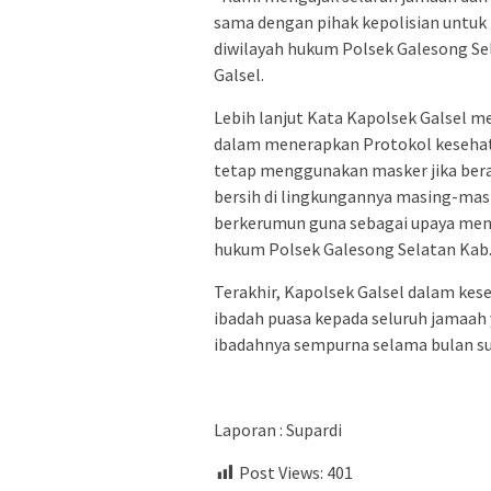
sama dengan pihak kepolisian untu
diwilayah hukum Polsek Galesong Sel
Galsel.
Lebih lanjut Kata Kapolsek Galsel m
dalam menerapkan Protokol kesehat
tetap menggunakan masker jika berad
bersih di lingkungannya masing-mas
berkerumun guna sebagai upaya menc
hukum Polsek Galesong Selatan Kab. 
Terakhir, Kapolsek Galsel dalam k
ibadah puasa kepada seluruh jamaah 
ibadahnya sempurna selama bulan s
Laporan : Supardi
Post Views:
401