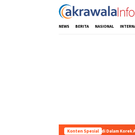
Loncat
ke
konten
NEWS
BERITA
NASIONAL
INTERN
Sembunyikan Sabu di Dalam Korek Api, Pemuda Asal Toraja Uta
Konten Spesial