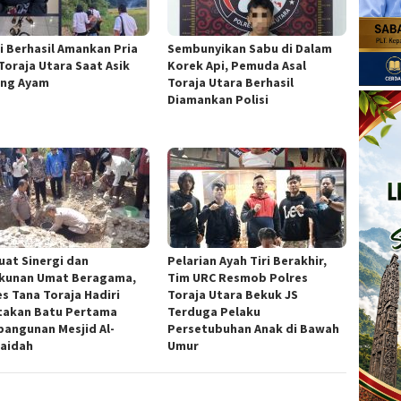
si Berhasil Amankan Pria
Sembunyikan Sabu di Dalam
 Toraja Utara Saat Asik
Korek Api, Pemuda Asal
ng Ayam
Toraja Utara Berhasil
Diamankan Polisi
uat Sinergi dan
Pelarian Ayah Tiri Berakhir,
kunan Umat Beragama,
Tim URC Resmob Polres
es Tana Toraja Hadiri
Toraja Utara Bekuk JS
takan Batu Pertama
Terduga Pelaku
angunan Mesjid Al-
Persetubuhan Anak di Bawah
aidah
Umur