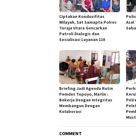
Ciptakan Kondusifitas
Poli
Wilayah, Sat Samapta Polres
Asal
Toraja Utara Gencarkan
Sabu
Patroli Dialogis dan
Sosialisasi Layanan 110
Briefing Jadi Agenda Rutin
Perk
Pemdes Topoyo, Marlin :
Keru
Bekerja Dengan Integritas
Polr
Membangun Dengan
Pele
Kolaborasi
Pemb
Must
COMMENT