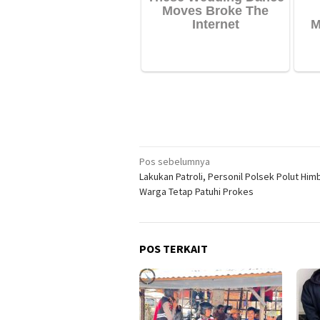
Navigasi
Pos sebelumnya
Lakukan Patroli, Personil Polsek Polut Him
pos
Warga Tetap Patuhi Prokes
POS TERKAIT