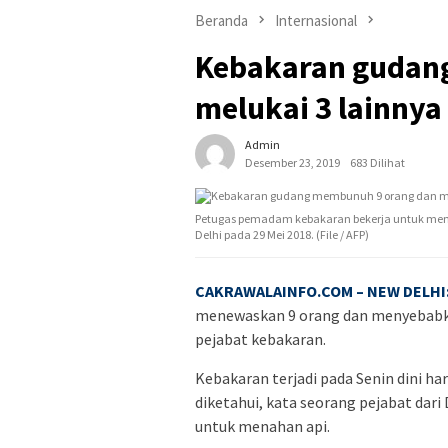
Beranda
Internasional
Kebakaran gudan
melukai 3 lainnya
Admin
Desember 23, 2019
683 Dilihat
Petugas pemadam kebakaran bekerja untuk mem
Delhi pada 29 Mei 2018. (File / AFP)
CAKRAWALAINFO.COM
–
NEW DELHI
menewaskan 9 orang dan menyebabkan
pejabat kebakaran.
Kebakaran terjadi pada Senin dini hari
diketahui, kata seorang pejabat dar
untuk menahan api.