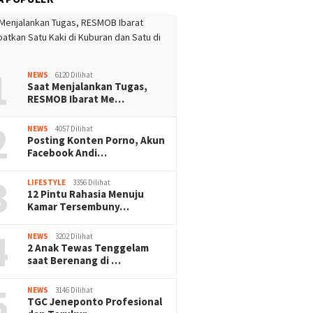
1
NEWS
6120 Dilihat
Saat Menjalankan Tugas,
RESMOB Ibarat Me…
2
NEWS
4057 Dilihat
Posting Konten Porno, Akun
Facebook Andi…
3
LIFESTYLE
3356 Dilihat
12 Pintu Rahasia Menuju
Kamar Tersembuny…
4
NEWS
3202 Dilihat
2 Anak Tewas Tenggelam
saat Berenang di …
5
NEWS
3146 Dilihat
TGC Jeneponto Profesional