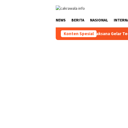
Loncat
ke
konten
NEWS
BERITA
NASIONAL
INTERN
Jelang HUT RI Ke-81 2026, Panitia Pelaksana Gelar Technical M
Konten Spesial