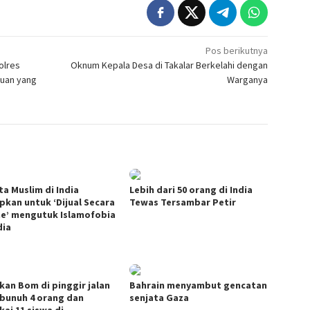
Pos berikutnya
olres
Oknum Kepala Desa di Takalar Berkelahi dengan
tuan yang
Warganya
ta Muslim di India
Lebih dari 50 orang di India
apkan untuk ‘Dijual Secara
Tewas Tersambar Petir
ne’ mengutuk Islamofobia
dia
kan Bom di pinggir jalan
Bahrain menyambut gencatan
unuh 4 orang dan
senjata Gaza