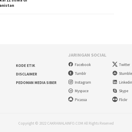
kai 11 siswa di
anistan
JARINGAN SOCIAL
Facebook
Twitter
KODE ETIK
Tumblr
Stumbl
DISCLAIMER
Instagram
Linkedi
PEDOMAN MEDIA SIBER
Myspace
Skype
Picassa
Flickr
Copyright © 2022 CAKRAWALAINFO.COM All Rights Reserved