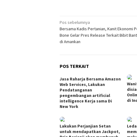
Navigasi
Pos sebelumnya
Bersama Kadis Pertanian, Kanit Ekonomi P
pos
Bone Gelar Pres Release Terkait Bibit Ban
di Amankan
POS TERKAIT
Jasa Raharja Bersama Amazon
Wani
Web Services, Lakukan
disi
Pendatanganan
Onli
pengembangan artificial
di In
intelligence Kerja sama Di
New York
Lakukan Perjanjian Setan
Leda
untuk mendapatkan Jackpot,
memb