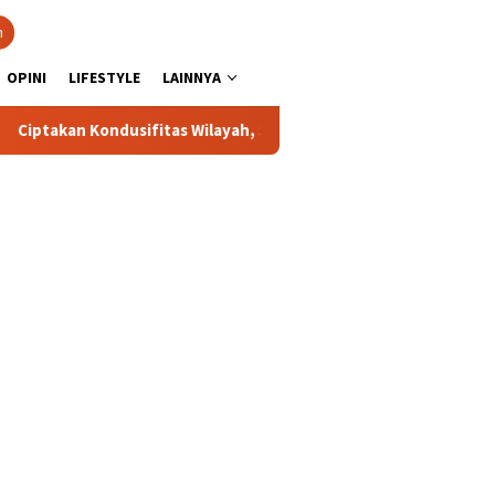
n
OPINI
LIFESTYLE
LAINNYA
Kondusifitas Wilayah, Sat Samapta Polres Toraja Utara Gencarkan 