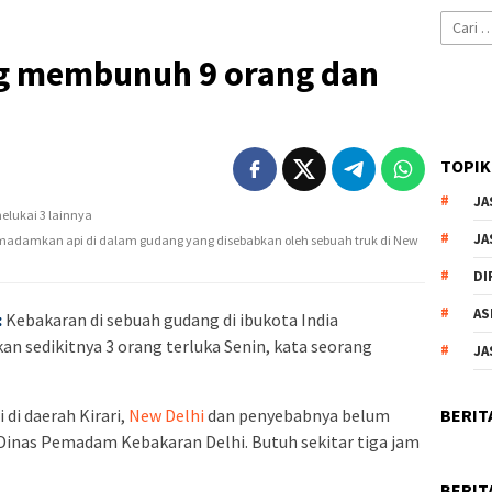
Cari
untuk:
g membunuh 9 orang dan
TOPIK
JA
JA
adamkan api di dalam gudang yang disebabkan oleh sebuah truk di New
DI
AS
:
Kebakaran di sebuah gudang di ibukota India
 sedikitnya 3 orang terluka Senin, kata seorang
JA
BERIT
 di daerah Kirari,
New Delhi
dan penyebabnya belum
i Dinas Pemadam Kebakaran Delhi. Butuh sekitar tiga jam
BERIT