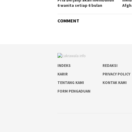
Pria Berjanji akan membunuh
melu
6 wanita setiap 6 bulan
Afgh
COMMENT
INDEKS
REDAKSI
KARIR
PRIVACY POLICY
TENTANG KAMI
KONTAK KAMI
FORM PENGADUAN