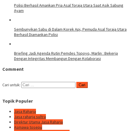
Polisi Berhasil Amankan Pria Asal Toraja Utara Saat Asik Sabung
Ayam
Sembunyikan Sabu di Dalam Korek Api, Pemuda Asal Toraja Utara
Berhasil Diamankan Polisi
Briefing Jadi Agenda Rutin Pemdes Topoyo, Marlin : Bekerja
Dengan Integritas Membangun Dengan Kolaborasi
Comment
Cari untuk:
Topik Populer
Jasa Raharja
Jasa raharja sultra
Direktur Utama Jasa Raharja
Asmawa tosepu