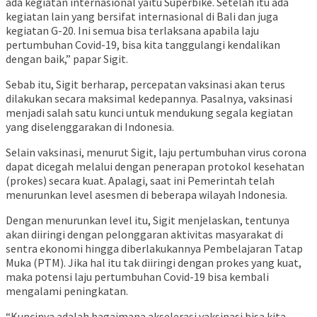
ada kegiatan internasional yaitu Superbike. Setelah itu ada
kegiatan lain yang bersifat internasional di Bali dan juga
kegiatan G-20. Ini semua bisa terlaksana apabila laju
pertumbuhan Covid-19, bisa kita tanggulangi kendalikan
dengan baik,” papar Sigit.
Sebab itu, Sigit berharap, percepatan vaksinasi akan terus
dilakukan secara maksimal kedepannya. Pasalnya, vaksinasi
menjadi salah satu kunci untuk mendukung segala kegiatan
yang diselenggarakan di Indonesia.
Selain vaksinasi, menurut Sigit, laju pertumbuhan virus corona
dapat dicegah melalui dengan penerapan protokol kesehatan
(prokes) secara kuat. Apalagi, saat ini Pemerintah telah
menurunkan level asesmen di beberapa wilayah Indonesia.
Dengan menurunkan level itu, Sigit menjelaskan, tentunya
akan diiringi dengan pelonggaran aktivitas masyarakat di
sentra ekonomi hingga diberlakukannya Pembelajaran Tatap
Muka (PTM). Jika hal itu tak diiringi dengan prokes yang kuat,
maka potensi laju pertumbuhan Covid-19 bisa kembali
mengalami peningkatan.
“Kuncinya adalah bagaimana akselerasi vaksinasi bisa kita