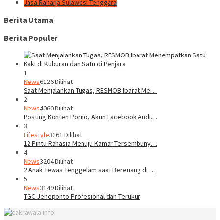
Jasa Raharja Sulawesi Tenggara
Berita Utama
Berita Populer
1
News
6126 Dilihat
Saat Menjalankan Tugas, RESMOB Ibarat Me…
2
News
4060 Dilihat
Posting Konten Porno, Akun Facebook Andi…
3
Lifestyle
3361 Dilihat
12 Pintu Rahasia Menuju Kamar Tersembuny…
4
News
3204 Dilihat
2 Anak Tewas Tenggelam saat Berenang di …
5
News
3149 Dilihat
TGC Jeneponto Profesional dan Terukur