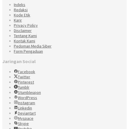
Indeks
Redaksi
Kode Etik
Karir
Privacy Policy
Disclaimer
Tentang Kami
Kontak Kami
Pedoman Media Siber
Form Pengaduan
Jaringan Social
Facebook
Twitter
Pinterest
Tumblr
Stumbleupon
WordPress
Instagram
Linkedin
Deviantart
Myspace
Skype
Youtube