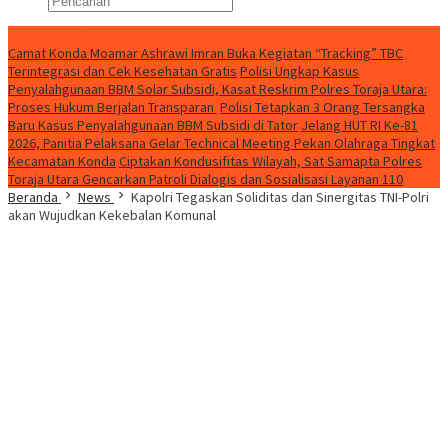
Konten Spesial
Camat Konda Moamar Ashrawi Imran Buka Kegiatan “Tracking” TBC
Terintegrasi dan Cek Kesehatan Gratis
Polisi Ungkap Kasus
Penyalahgunaan BBM Solar Subsidi, Kasat Reskrim Polres Toraja Utara:
Proses Hukum Berjalan Transparan
Polisi Tetapkan 3 Orang Tersangka
Baru Kasus Penyalahgunaan BBM Subsidi di Tator
Jelang HUT RI Ke-81
2026, Panitia Pelaksana Gelar Technical Meeting Pekan Olahraga Tingkat
Kecamatan Konda
Ciptakan Kondusifitas Wilayah, Sat Samapta Polres
Toraja Utara Gencarkan Patroli Dialogis dan Sosialisasi Layanan 110
Beranda
News
Kapolri Tegaskan Soliditas dan Sinergitas TNI-Polri
akan Wujudkan Kekebalan Komunal