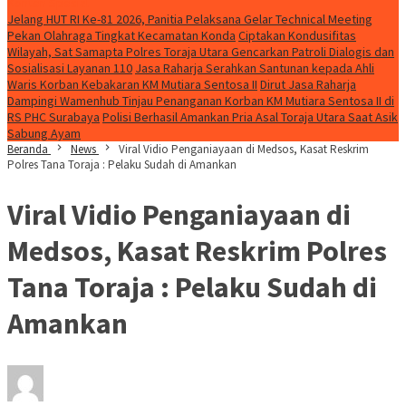
Konten Spesial
Jelang HUT RI Ke-81 2026, Panitia Pelaksana Gelar Technical Meeting
Pekan Olahraga Tingkat Kecamatan Konda
Ciptakan Kondusifitas
Wilayah, Sat Samapta Polres Toraja Utara Gencarkan Patroli Dialogis dan
Sosialisasi Layanan 110
Jasa Raharja Serahkan Santunan kepada Ahli
Waris Korban Kebakaran KM Mutiara Sentosa II
Dirut Jasa Raharja
Dampingi Wamenhub Tinjau Penanganan Korban KM Mutiara Sentosa II di
RS PHC Surabaya
Polisi Berhasil Amankan Pria Asal Toraja Utara Saat Asik
Sabung Ayam
Beranda
News
Viral Vidio Penganiayaan di Medsos, Kasat Reskrim
Polres Tana Toraja : Pelaku Sudah di Amankan
Viral Vidio Penganiayaan di
Medsos, Kasat Reskrim Polres
Tana Toraja : Pelaku Sudah di
Amankan