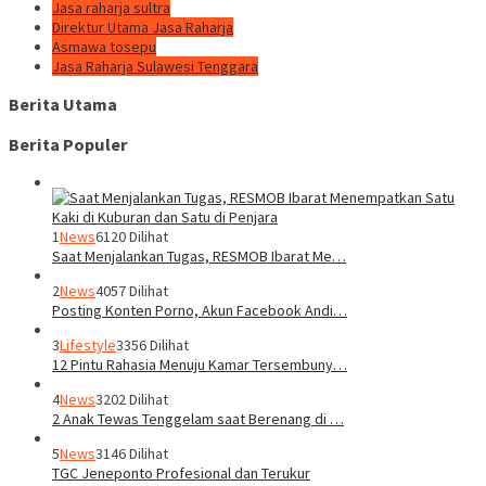
Jasa raharja sultra
Direktur Utama Jasa Raharja
Asmawa tosepu
Jasa Raharja Sulawesi Tenggara
Berita Utama
Berita Populer
1
News
6120 Dilihat
Saat Menjalankan Tugas, RESMOB Ibarat Me…
2
News
4057 Dilihat
Posting Konten Porno, Akun Facebook Andi…
3
Lifestyle
3356 Dilihat
12 Pintu Rahasia Menuju Kamar Tersembuny…
4
News
3202 Dilihat
2 Anak Tewas Tenggelam saat Berenang di …
5
News
3146 Dilihat
TGC Jeneponto Profesional dan Terukur