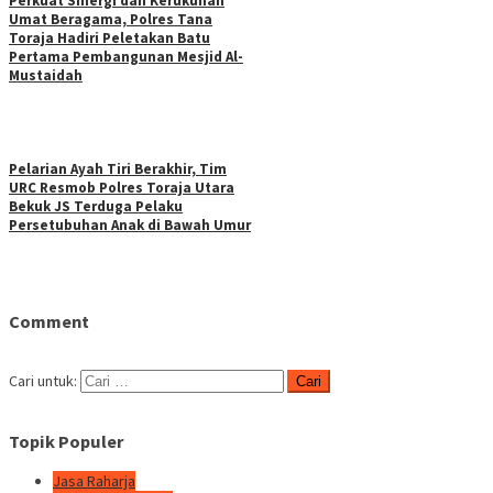
Perkuat Sinergi dan Kerukunan
Umat Beragama, Polres Tana
Toraja Hadiri Peletakan Batu
Pertama Pembangunan Mesjid Al-
Mustaidah
Pelarian Ayah Tiri Berakhir, Tim
URC Resmob Polres Toraja Utara
Bekuk JS Terduga Pelaku
Persetubuhan Anak di Bawah Umur
Comment
Cari untuk:
Topik Populer
Jasa Raharja