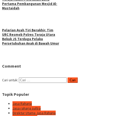
Pertama Pembangunan Mesjid Al-
Mustaidah
Pelarian Ayah Tiri Berakhir, Tim
URC Resmob Polres Toraja Utara
Bekuk JS Terduga Pelaku
Persetubuhan Anak di Bawah Umur
Comment
Cari untuk:
Topik Populer
Jasa Raharja
Jasa raharja sultra
Direktur Utama Jasa Raharja