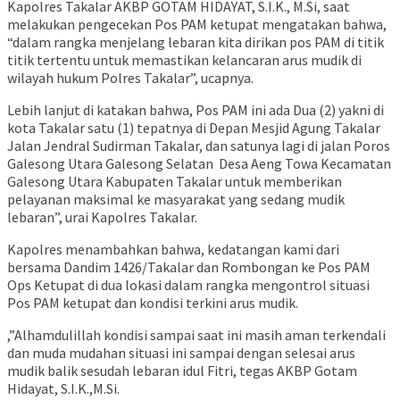
Kapolres Takalar AKBP GOTAM HIDAYAT, S.I.K., M.Si, saat
melakukan pengecekan Pos PAM ketupat mengatakan bahwa,
“dalam rangka menjelang lebaran kita dirikan pos PAM di titik
titik tertentu untuk memastikan kelancaran arus mudik di
wilayah hukum Polres Takalar”, ucapnya.
Lebih lanjut di katakan bahwa, Pos PAM ini ada Dua (2) yakni di
kota Takalar satu (1) tepatnya di Depan Mesjid Agung Takalar
Jalan Jendral Sudirman Takalar, dan satunya lagi di jalan Poros
Galesong Utara Galesong Selatan Desa Aeng Towa Kecamatan
Galesong Utara Kabupaten Takalar untuk memberikan
pelayanan maksimal ke masyarakat yang sedang mudik
lebaran”, urai Kapolres Takalar.
Kapolres menambahkan bahwa, kedatangan kami dari
bersama Dandim 1426/Takalar dan Rombongan ke Pos PAM
Ops Ketupat di dua lokasi dalam rangka mengontrol situasi
Pos PAM ketupat dan kondisi terkini arus mudik.
,”Alhamdulillah kondisi sampai saat ini masih aman terkendali
dan muda mudahan situasi ini sampai dengan selesai arus
mudik balik sesudah lebaran idul Fitri, tegas AKBP Gotam
Hidayat, S.I.K.,M.Si.