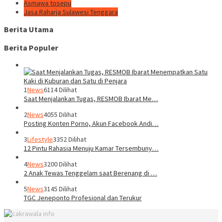
Asmawa tosepu
Jasa Raharja Sulawesi Tenggara
Berita Utama
Berita Populer
1
News
6114 Dilihat
Saat Menjalankan Tugas, RESMOB Ibarat Me…
2
News
4055 Dilihat
Posting Konten Porno, Akun Facebook Andi…
3
Lifestyle
3352 Dilihat
12 Pintu Rahasia Menuju Kamar Tersembuny…
4
News
3200 Dilihat
2 Anak Tewas Tenggelam saat Berenang di …
5
News
3145 Dilihat
TGC Jeneponto Profesional dan Terukur