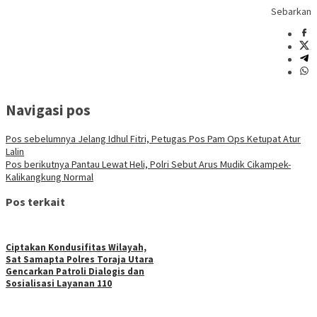
Sebarkan
Navigasi pos
Pos sebelumnya
Jelang Idhul Fitri, Petugas Pos Pam Ops Ketupat Atur
Lalin
Pos berikutnya
Pantau Lewat Heli, Polri Sebut Arus Mudik Cikampek-
Kalikangkung Normal
Pos terkait
Ciptakan Kondusifitas Wilayah,
Sat Samapta Polres Toraja Utara
Gencarkan Patroli Dialogis dan
Sosialisasi Layanan 110