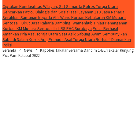
Konten Spesial
Ciptakan Kondusifitas Wilayah, Sat Samapta Polres Toraja Utara
Gencarkan Patroli Dialogis dan Sosialisasi Layanan 110
Jasa Raharja
Serahkan Santunan kepada Ahli Waris Korban Kebakaran KM Mutiara
Sentosa II
Dirut Jasa Raharja Dampingi Wamenhub Tinjau Penanganan
Korban KM Mutiara Sentosa II di RS PHC Surabaya
Polisi Berhasil
Amankan Pria Asal Toraja Utara Saat Asik Sabung Ayam
Sembunyikan
Sabu di Dalam Korek Api, Pemuda Asal Toraja Utara Berhasil Diamankan
Polisi
Beranda
News
Kapolres Takalar Bersama Dandim 1426/Takalar Kunjungi
Pos Pam Ketupat 2022