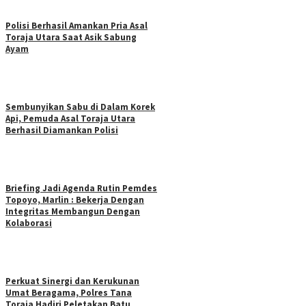
Polisi Berhasil Amankan Pria Asal
Toraja Utara Saat Asik Sabung
Ayam
Sembunyikan Sabu di Dalam Korek
Api, Pemuda Asal Toraja Utara
Berhasil Diamankan Polisi
Briefing Jadi Agenda Rutin Pemdes
Topoyo, Marlin : Bekerja Dengan
Integritas Membangun Dengan
Kolaborasi
Perkuat Sinergi dan Kerukunan
Umat Beragama, Polres Tana
Toraja Hadiri Peletakan Batu