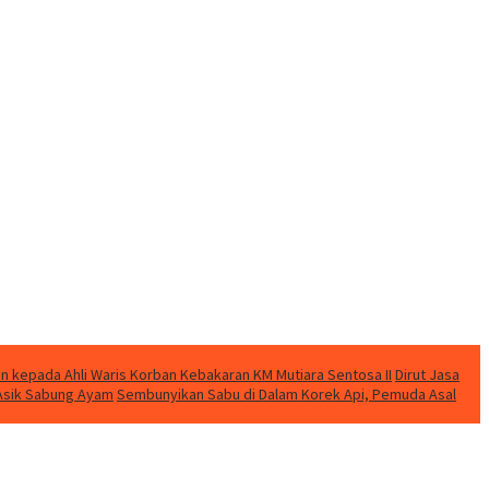
n kepada Ahli Waris Korban Kebakaran KM Mutiara Sentosa II
Dirut Jasa
t Asik Sabung Ayam
Sembunyikan Sabu di Dalam Korek Api, Pemuda Asal