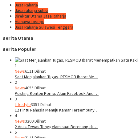
Jasa Raharja
Jasa raharja sultra
Direktur Utama Jasa Raharja
Asmawa tosepu
Jasa Raharja Sulawesi Tenggara
Berita Utama
Berita Populer
1
News
6111 Dilihat
Saat Menjalankan Tugas, RESMOB Ibarat Me…
2
News
4055 Dilihat
Posting Konten Porno, Akun Facebook Andi…
3
Lifestyle
3351 Dilihat
12 Pintu Rahasia Menuju Kamar Tersembuny…
4
News
3200 Dilihat
2 Anak Tewas Tenggelam saat Berenang di …
5
News
3145 Dilihat