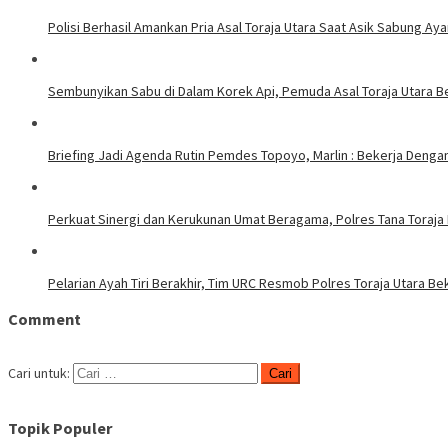
Polisi Berhasil Amankan Pria Asal Toraja Utara Saat Asik Sabung Ay
Sembunyikan Sabu di Dalam Korek Api, Pemuda Asal Toraja Utara Be
Briefing Jadi Agenda Rutin Pemdes Topoyo, Marlin : Bekerja Deng
Perkuat Sinergi dan Kerukunan Umat Beragama, Polres Tana Toraja
Pelarian Ayah Tiri Berakhir, Tim URC Resmob Polres Toraja Utara 
Comment
Cari untuk:
Topik Populer