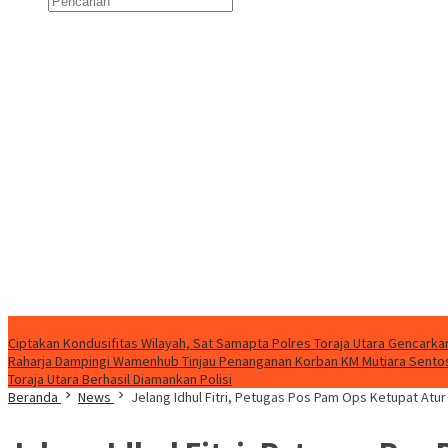
Konten Spesial
Ciptakan Kondusifitas Wilayah, Sat Samapta Polres Toraja Utara Gencarkan 
Raharja Dampingi Wamenhub Tinjau Penanganan Korban KM Mutiara Sentosa
Toraja Utara Berhasil Diamankan Polisi
Beranda
News
Jelang Idhul Fitri, Petugas Pos Pam Ops Ketupat Atur 