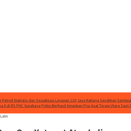
Patroli Dialogis dan Sosialisasi Layanan 110
Jasa Raharja Serahkan Santuna
 II di RS PHC Surabaya
Polisi Berhasil Amankan Pria Asal Toraja Utara Saa
Lalin