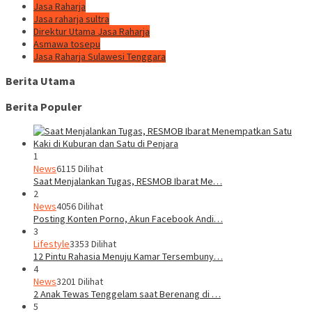
Jasa Raharja
Jasa raharja sultra
Direktur Utama Jasa Raharja
Asmawa tosepu
Jasa Raharja Sulawesi Tenggara
Berita Utama
Berita Populer
1
News
6115 Dilihat
Saat Menjalankan Tugas, RESMOB Ibarat Me…
2
News
4056 Dilihat
Posting Konten Porno, Akun Facebook Andi…
3
Lifestyle
3353 Dilihat
12 Pintu Rahasia Menuju Kamar Tersembuny…
4
News
3201 Dilihat
2 Anak Tewas Tenggelam saat Berenang di …
5