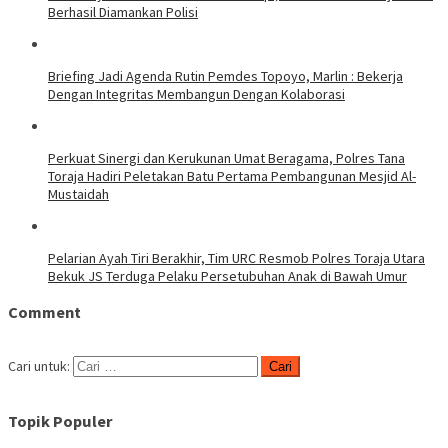
Berhasil Diamankan Polisi
Briefing Jadi Agenda Rutin Pemdes Topoyo, Marlin : Bekerja
Dengan Integritas Membangun Dengan Kolaborasi
Perkuat Sinergi dan Kerukunan Umat Beragama, Polres Tana
Toraja Hadiri Peletakan Batu Pertama Pembangunan Mesjid Al-
Mustaidah
Pelarian Ayah Tiri Berakhir, Tim URC Resmob Polres Toraja Utara
Bekuk JS Terduga Pelaku Persetubuhan Anak di Bawah Umur
Comment
Cari untuk:
Topik Populer