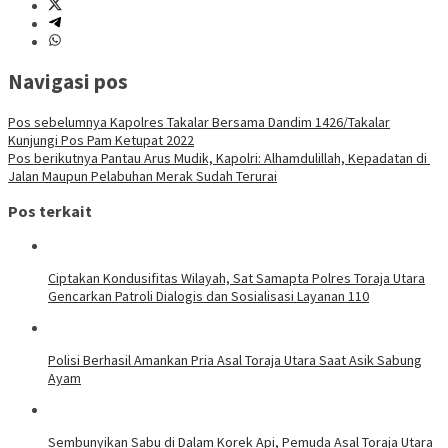
Navigasi pos
Pos sebelumnya
Kapolres Takalar Bersama Dandim 1426/Takalar
Kunjungi Pos Pam Ketupat 2022
Pos berikutnya
Pantau Arus Mudik, Kapolri: Alhamdulillah, Kepadatan di
Jalan Maupun Pelabuhan Merak Sudah Terurai
Pos terkait
Ciptakan Kondusifitas Wilayah, Sat Samapta Polres Toraja Utara
Gencarkan Patroli Dialogis dan Sosialisasi Layanan 110
Polisi Berhasil Amankan Pria Asal Toraja Utara Saat Asik Sabung
Ayam
Sembunyikan Sabu di Dalam Korek Api, Pemuda Asal Toraja Utara