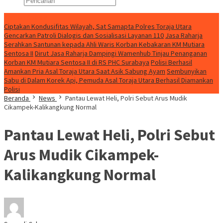
Konten Spesial
Ciptakan Kondusifitas Wilayah, Sat Samapta Polres Toraja Utara
Gencarkan Patroli Dialogis dan Sosialisasi Layanan 110
Jasa Raharja
Serahkan Santunan kepada Ahli Waris Korban Kebakaran KM Mutiara
Sentosa II
Dirut Jasa Raharja Dampingi Wamenhub Tinjau Penanganan
Korban KM Mutiara Sentosa II di RS PHC Surabaya
Polisi Berhasil
Amankan Pria Asal Toraja Utara Saat Asik Sabung Ayam
Sembunyikan
Sabu di Dalam Korek Api, Pemuda Asal Toraja Utara Berhasil Diamankan
Polisi
Beranda
News
Pantau Lewat Heli, Polri Sebut Arus Mudik
Cikampek-Kalikangkung Normal
Pantau Lewat Heli, Polri Sebut
Arus Mudik Cikampek-
Kalikangkung Normal