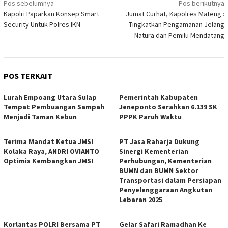
Navigasi
Pos sebelumnya
Pos berikutnya
Kapolri Paparkan Konsep Smart
Jumat Curhat, Kapolres Mateng :
pos
Security Untuk Polres IKN
Tingkatkan Pengamanan Jelang
Natura dan Pemilu Mendatang
POS TERKAIT
Lurah Empoang Utara Sulap
Pemerintah Kabupaten
Tempat Pembuangan Sampah
Jeneponto Serahkan 6.139 SK
Menjadi Taman Kebun
PPPK Paruh Waktu
Terima Mandat Ketua JMSI
PT Jasa Raharja Dukung
Kolaka Raya, ANDRI OVIANTO
Sinergi Kementerian
Optimis Kembangkan JMSI
Perhubungan, Kementerian
BUMN dan BUMN Sektor
Transportasi dalam Persiapan
Penyelenggaraan Angkutan
Lebaran 2025
Korlantas POLRI Bersama PT
Gelar Safari Ramadhan Ke