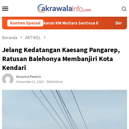
Loncat
Menu
ke
Mobile
konten
orban Kebakaran KM Mutiara Sentosa II
Konten Spesial
Dirut Jasa Rahar
Beranda
ARTIKEL
Jelang Kedatangan Kaesang Pangarep,
Ratusan Balehonya Membanjiri Kota
Kendari
Kusuma Perwira
Desember 21, 2023
544 Dilihat