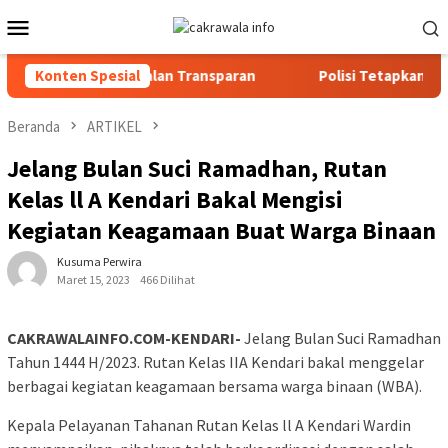
Loncat
Menu
ke
Mobile
konten
Transparan
Konten Spesial
Polisi Tetapkan 3 Orang Tersangka Baru Kasus
Beranda
ARTIKEL
Jelang Bulan Suci Ramadhan, Rutan
Kelas ll A Kendari Bakal Mengisi
Kegiatan Keagamaan Buat Warga Binaan
Kusuma Perwira
Maret 15, 2023
466 Dilihat
CAKRAWALAINFO.COM-KENDARI-
Jelang Bulan Suci Ramadhan
Tahun 1444 H/2023. Rutan Kelas IIA Kendari bakal menggelar
berbagai kegiatan keagamaan bersama warga binaan (WBA).
Kepala Pelayanan Tahanan Rutan Kelas ll A Kendari Wardin