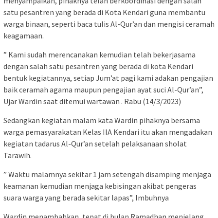
menyampaikan, pihaknya telah berkoordinasi dengan salah
satu pesantren yang berada di Kota Kendari guna membantu
warga binaan, seperti baca tulis Al-Qur’an dan mengisi ceramah
keagamaan.
” Kami sudah merencanakan kemudian telah bekerjasama
dengan salah satu pesantren yang berada di kota Kendari
bentuk kegiatannya, setiap Jum’at pagi kami adakan pengajian
baik ceramah agama maupun pengajian ayat suci Al-Qur’an”,
Ujar Wardin saat ditemui wartawan . Rabu (14/3/2023)
Sedangkan kegiatan malam kata Wardin pihaknya bersama
warga pemasyarakatan Kelas IIA Kendari itu akan mengadakan
kegiatan tadarus Al-Qur’an setelah pelaksanaan sholat
Tarawih.
” Waktu malamnya sekitar 1 jam setengah disamping menjaga
keamanan kemudian menjaga kebisingan akibat pengeras
suara warga yang berada sekitar lapas”, Imbuhnya
Wardin menambahkan, tepat di bulan Ramadhan menjelang