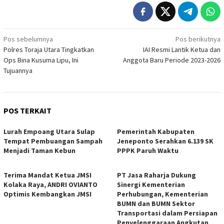
Navigasi
Pos sebelumnya
Pos berikutnya
Polres Toraja Utara Tingkatkan
IAI Resmi Lantik Ketua dan
pos
Ops Bina Kusuma Lipu, Ini
Anggota Baru Periode 2023-2026
Tujuannya
POS TERKAIT
Lurah Empoang Utara Sulap
Pemerintah Kabupaten
Tempat Pembuangan Sampah
Jeneponto Serahkan 6.139 SK
Menjadi Taman Kebun
PPPK Paruh Waktu
Terima Mandat Ketua JMSI
PT Jasa Raharja Dukung
Kolaka Raya, ANDRI OVIANTO
Sinergi Kementerian
Optimis Kembangkan JMSI
Perhubungan, Kementerian
BUMN dan BUMN Sektor
Transportasi dalam Persiapan
Penyelenggaraan Angkutan