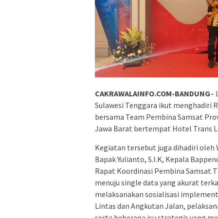
CAKRAWALAINFO.COM-BANDUNG
– 
Sulawesi Tenggara ikut menghadiri 
bersama Team Pembina Samsat Provin
Jawa Barat bertempat Hotel Trans Lu
Kegiatan tersebut juga dihadiri oleh
Bapak Yulianto, S.I.K, Kepala Bapp
Rapat Koordinasi Pembina Samsat Ti
menuju single data yang akurat terk
melaksanakan sosialisasi implement
Lintas dan Angkutan Jalan, pelaksan
serta beberapa isu strategis yang 