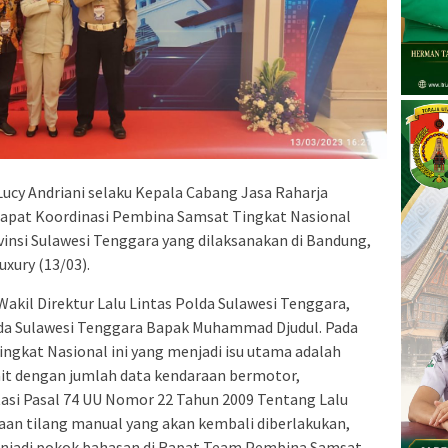
Lucy Andriani selaku Kepala Cabang Jasa Raharja
Rapat Koordinasi Pembina Samsat Tingkat Nasional
si Sulawesi Tenggara yang dilaksanakan di Bandung,
xury (13/03).
 Wakil Direktur Lalu Lintas Polda Sulawesi Tenggara,
enda Sulawesi Tenggara Bapak Muhammad Djudul. Pada
ngkat Nasional ini yang menjadi isu utama adalah
ait dengan jumlah data kendaraan bermotor,
asi Pasal 74 UU Nomor 22 Tahun 2009 Tentang Lalu
aan tilang manual yang akan kembali diberlakukan,
menjadi pokok bahasan di Rapat Team Pembina Samsat