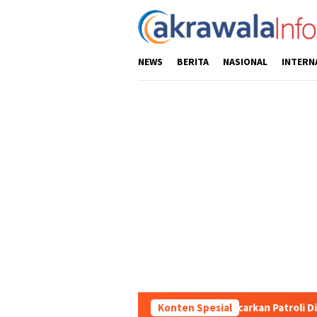
Loncat
ke
konten
NEWS
BERITA
NASIONAL
INTERN
res Toraja Utara Gencarkan Patroli Dialogis dan Sosialisasi Laya
Konten Spesial