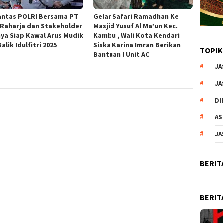
antas POLRI Bersama PT
Gelar Safari Ramadhan Ke
 Raharja dan Stakeholder
Masjid Yusuf Al Ma’un Kec.
nya Siap Kawal Arus Mudik
Kambu , Wali Kota Kendari
alik Idulfitri 2025
Siska Karina Imran Berikan
TOPIK
Bantuan l Unit AC
JA
JA
DI
AS
JA
BERIT
BERIT