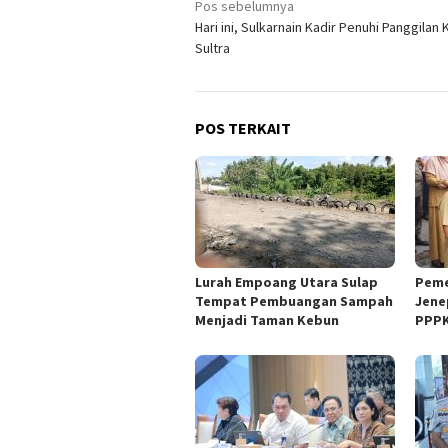
Navigasi
Pos sebelumnya
Hari ini, Sulkarnain Kadir Penuhi Panggilan K
pos
Sultra
POS TERKAIT
Lurah Empoang Utara Sulap
Peme
Tempat Pembuangan Sampah
Jene
Menjadi Taman Kebun
PPPK