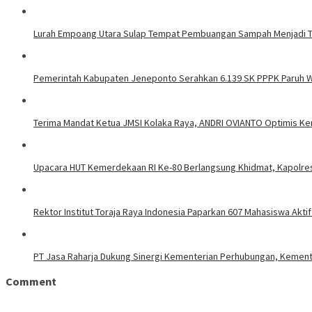
Lurah Empoang Utara Sulap Tempat Pembuangan Sampah Menjadi 
Pemerintah Kabupaten Jeneponto Serahkan 6.139 SK PPPK Paruh 
Terima Mandat Ketua JMSI Kolaka Raya, ANDRI OVIANTO Optimis K
Upacara HUT Kemerdekaan RI Ke-80 Berlangsung Khidmat, Kapolre
Rektor Institut Toraja Raya Indonesia Paparkan 607 Mahasiswa Akti
PT Jasa Raharja Dukung Sinergi Kementerian Perhubungan, Kemen
Comment