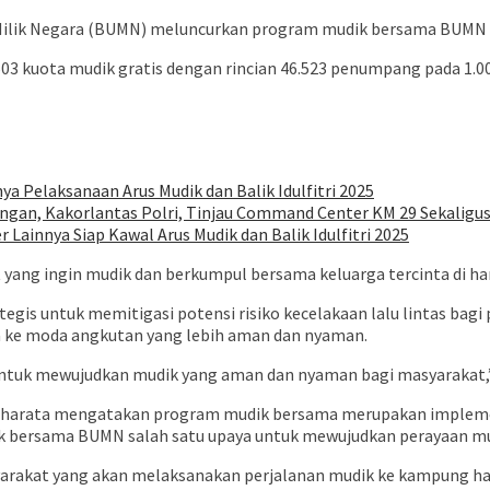
ilik Negara (BUMN) meluncurkan program mudik bersama BUMN u
kuota mudik gratis dengan rincian 46.523 penumpang pada 1.009
a Pelaksanaan Arus Mudik dan Balik Idulfitri 2025
gan, Kakorlantas Polri, Tinjau Command Center KM 29 Sekaligu
Lainnya Siap Kawal Arus Mudik dan Balik Idulfitri 2025
ang ingin mudik dan berkumpul bersama keluarga tercinta di hari
tegis untuk memitigasi potensi risiko kecelakaan lalu lintas b
a ke moda angkutan yang lebih aman dan nyaman.
untuk mewujudkan mudik yang aman dan nyaman bagi masyarakat,” 
 Bharata mengatakan program mudik bersama merupakan impleme
 bersama BUMN salah satu upaya untuk mewujudkan perayaan mudi
masyarakat yang akan melaksanakan perjalanan mudik ke kampung