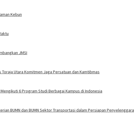
Taman Kebun
Waktu
embangkan JMSI
s Toraja Utara Komitmen Jaga Persatuan dan Kamtibmas
f Mengikuti 6 Program Studi Berbagai Kampus di Indonesia
terian BUMN dan BUMN Sektor Transportasi dalam Persiapan Penyelenggara