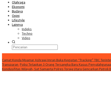
Olahraga
Ekonomi
Budaya
Opini
Lifestyle
Lainnya
Indeks
Techno
Video
Konten Spesial
Camat Konda Moamar Ashrawi Imran Buka Kegiatan “Tracking” TBC Terinte
Transparan
Polisi Tetapkan 3 Orang Tersangka Baru Kasus Penyalahgunaan
Kondusifitas Wilayah, Sat Samapta Polres Toraja Utara Gencarkan Patroli D