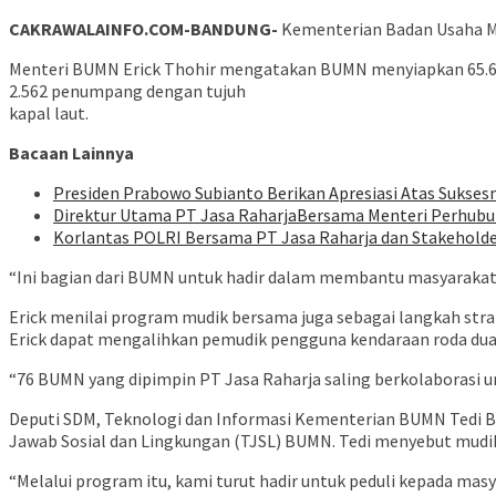
CAKRAWALAINFO.COM-BANDUNG-
Kementerian Badan Usaha M
Menteri BUMN Erick Thohir mengatakan BUMN menyiapkan 65.603 
2.562 penumpang dengan tujuh
kapal laut.
Bacaan Lainnya
Presiden Prabowo Subianto Berikan Apresiasi Atas Suksesny
Direktur Utama PT Jasa RaharjaBersama Menteri Perhubun
Korlantas POLRI Bersama PT Jasa Raharja dan Stakeholder 
“Ini bagian dari BUMN untuk hadir dalam membantu masyarakat y
Erick menilai program mudik bersama juga sebagai langkah stra
Erick dapat mengalihkan pemudik pengguna kendaraan roda du
“76 BUMN yang dipimpin PT Jasa Raharja saling berkolaborasi 
Deputi SDM, Teknologi dan Informasi Kementerian BUMN Tedi
Jawab Sosial dan Lingkungan (TJSL) BUMN. Tedi menyebut mudik
“Melalui program itu, kami turut hadir untuk peduli kepada 