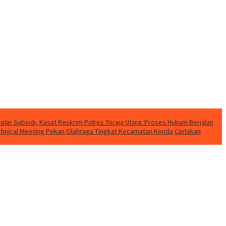
lar Subsidi, Kasat Reskrim Polres Toraja Utara: Proses Hukum Berjalan
Technical Meeting Pekan Olahraga Tingkat Kecamatan Konda
Ciptakan