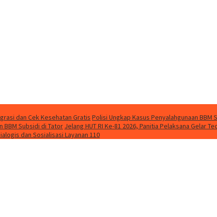
grasi dan Cek Kesehatan Gratis
Polisi Ungkap Kasus Penyalahgunaan BBM So
 BBM Subsidi di Tator
Jelang HUT RI Ke-81 2026, Panitia Pelaksana Gelar 
ialogis dan Sosialisasi Layanan 110