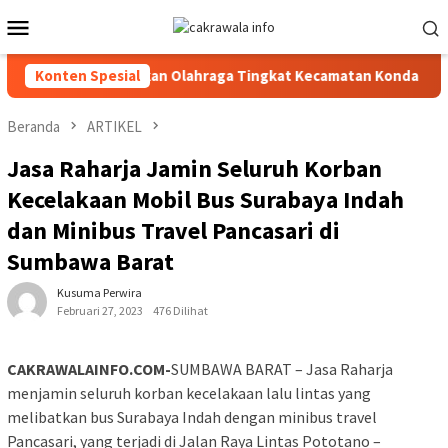
Loncat
Menu
ke
Mobile
konten
cal Meeting Pekan Olahraga Tingkat Kecamatan Konda
Konten Spesial
Cip
Beranda
ARTIKEL
Jasa Raharja Jamin Seluruh Korban
Kecelakaan Mobil Bus Surabaya Indah
dan Minibus Travel Pancasari di
Sumbawa Barat
Kusuma Perwira
Februari 27, 2023
476 Dilihat
CAKRAWALAINFO.COM-
SUMBAWA BARAT – Jasa Raharja
menjamin seluruh korban kecelakaan lalu lintas yang
melibatkan bus Surabaya Indah dengan minibus travel
Pancasari, yang terjadi di Jalan Raya Lintas Pototano –