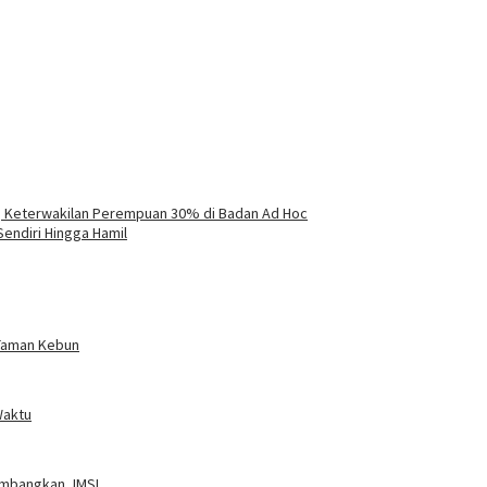
 Keterwakilan Perempuan 30% di Badan Ad Hoc
Sendiri Hingga Hamil
Taman Kebun
Waktu
embangkan JMSI