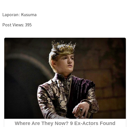
Laporan : Kusuma
Post Views:
395