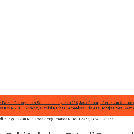
Patroli Dialogis dan Sosialisasi Layanan 110
Jasa Raharja Serahkan Santuna
 II di RS PHC Surabaya
Polisi Berhasil Amankan Pria Asal Toraja Utara Saa
troli Pengecakan Kesiapan Pengamanan Nataru 2022, Lewat Udara