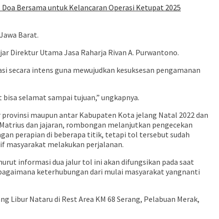
s Doa Bersama untuk Kelancaran Operasi Ketupat 2025
Jawa Barat.
ar Direktur Utama Jasa Raharja Rivan A. Purwantono.
inasi secara intens guna mewujudkan kesuksesan pengamanan
 bisa selamat sampai tujuan,” ungkapnya.
ar provinsi maupun antar Kabupaten Kota jelang Natal 2022 dan
 Matrius dan jajaran, rombongan melanjutkan pengecekan
an perapian di beberapa titik, tetapi tol tersebut sudah
atif masyarakat melakukan perjalanan.
urut informasi dua jalur tol ini akan difungsikan pada saat
hat bagaimana keterhubungan dari mulai masyarakat yangnanti
ang Libur Nataru di Rest Area KM 68 Serang, Pelabuan Merak,