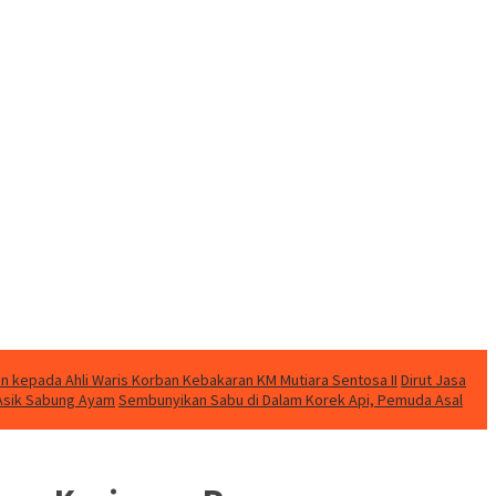
n kepada Ahli Waris Korban Kebakaran KM Mutiara Sentosa II
Dirut Jasa
t Asik Sabung Ayam
Sembunyikan Sabu di Dalam Korek Api, Pemuda Asal