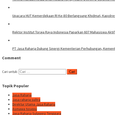
Upacara HUT Kemerdekaan RI Ke-80 Berlangsung Khidmat, Kapolre
Rektor Institut Toraja Raya Indonesia Paparkan 607 Mahasiswa Akti
PT Jasa Raharja Dukung Sinergi Kementerian Perhubungan, Kemen
Comment
Cari untuk:
Topik Populer
Jasa Raharja
Jasa raharja sultra
Direktur Utama Jasa Raharja
Asmawa tosepu
Jasa Raharja Sulawesi Tenggara