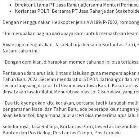
Direktur Utama PT Jasa RaharjaBersama Menteri Perhubun
Korlantas POLRI Bersama PT Jasa Raharja dan Stakeholder 
Dengan menggunakan Helikopter jenis AW189/P-7002, rombongan
“Ini merupakan bagian dari upaya kami untuk memastikan keama
Rivan juga mengatakan, Jasa Raharja bersama Korlantas Polri,
Nataru tahun ini.
“Dengan demikian, diharapkan momen tahunan ini bisa terlaksan
Pantauan udara arus lalu lintas dilakukan guna mempersiapkan s
Tahun Baru 2023. Setelah mendarat di STPDN Jatinangor dan m
secara langsung di jalur Tol Cisumdawu Jawa Barat. Kakorlantas
dinyatakan layak dilalui. Menurutnya ruas tol Cisumdawu yang re
“Dua titik yang akan kita kerjakan, pertama tadi kita sudah meli
pengamanan Natal dan Tahun Baru, ada beberapa keuntungan yang 
akan keluar tol, bagaimana jalur arteri bisa menerima arus lalu li
Sebelumnya, Jasa Raharja, Korlantas Polri, beserta stakeholder 
Banten dan Pos Gadog, Pos Lantas Cikopo, Pos Terpadu.