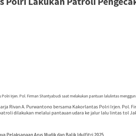
s Polri Lakukan Patroli Penge
olri Irjen. Pol. Firman Shantyabudi saat melakukan pantuan lalulintas mengguna
arja Rivan A. Purwantono bersama Kakorlantas Polri Irjen. Pol.
troli dilakukan melalui pantauan udara ke jalur lalu lintas tol J
a Pelaksanaan Arus Mudik dan Balik Idulfitri 2025