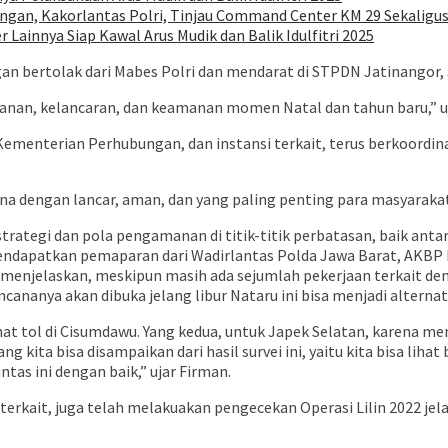
gan, Kakorlantas Polri, Tinjau Command Center KM 29 Sekaligu
Lainnya Siap Kawal Arus Mudik dan Balik Idulfitri 2025
 bertolak dari Mabes Polri dan mendarat di STPDN Jatinangor, 
nan, kelancaran, dan keamanan momen Natal dan tahun baru,” uj
 Kementerian Perhubungan, dan instansi terkait, terus berkoord
a dengan lancar, aman, dan yang paling penting para masyarakat
trategi dan pola pengamanan di titik-titik perbatasan, baik ant
endapatkan pemaparan dari Wadirlantas Polda Jawa Barat, AKBP
 menjelaskan, meskipun masih ada sejumlah pekerjaan terkait deng
ncananya akan dibuka jelang libur Nataru ini bisa menjadi altern
hat tol di Cisumdawu. Yang kedua, untuk Japek Selatan, karena men
kita bisa disampaikan dari hasil survei ini, yaitu kita bisa li
ntas ini dengan baik,” ujar Firman.
terkait, juga telah melakuakan pengecekan Operasi Lilin 2022 jel