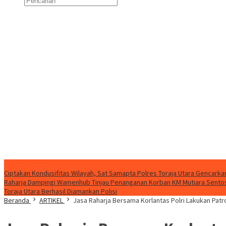
Konten Spesial
Ciptakan Kondusifitas Wilayah, Sat Samapta Polres Toraja Utara Gencarkan 
Raharja Dampingi Wamenhub Tinjau Penanganan Korban KM Mutiara Sentosa
Toraja Utara Berhasil Diamankan Polisi
Beranda
ARTIKEL
Jasa Raharja Bersama Korlantas Polri Lakukan Pa