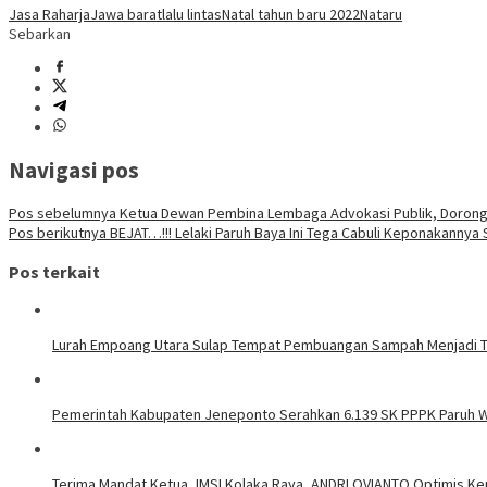
Jasa Raharja
Jawa barat
lalu lintas
Natal tahun baru 2022
Nataru
Sebarkan
Navigasi pos
Pos sebelumnya
Ketua Dewan Pembina Lembaga Advokasi Publik, Dorong
Pos berikutnya
BEJAT…!!! Lelaki Paruh Baya Ini Tega Cabuli Keponakannya 
Pos terkait
Lurah Empoang Utara Sulap Tempat Pembuangan Sampah Menjadi 
Pemerintah Kabupaten Jeneponto Serahkan 6.139 SK PPPK Paruh 
Terima Mandat Ketua JMSI Kolaka Raya, ANDRI OVIANTO Optimis K