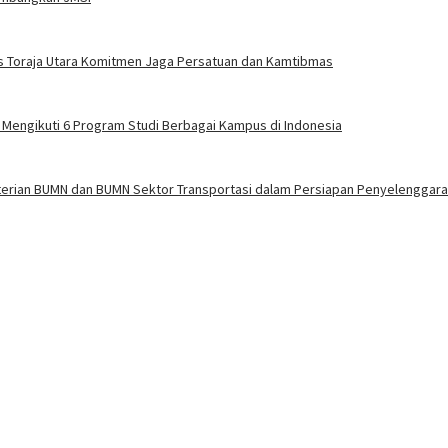
s Toraja Utara Komitmen Jaga Persatuan dan Kamtibmas
f Mengikuti 6 Program Studi Berbagai Kampus di Indonesia
terian BUMN dan BUMN Sektor Transportasi dalam Persiapan Penyelenggara