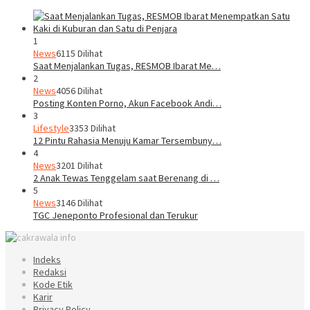
1
News
6115 Dilihat
Saat Menjalankan Tugas, RESMOB Ibarat Me…
2
News
4056 Dilihat
Posting Konten Porno, Akun Facebook Andi…
3
Lifestyle
3353 Dilihat
12 Pintu Rahasia Menuju Kamar Tersembuny…
4
News
3201 Dilihat
2 Anak Tewas Tenggelam saat Berenang di …
5
News
3146 Dilihat
TGC Jeneponto Profesional dan Terukur
Indeks
Redaksi
Kode Etik
Karir
Privacy Policy