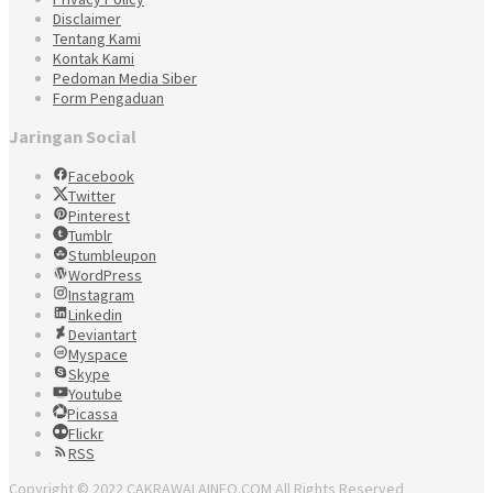
Disclaimer
Tentang Kami
Kontak Kami
Pedoman Media Siber
Form Pengaduan
Jaringan Social
Facebook
Twitter
Pinterest
Tumblr
Stumbleupon
WordPress
Instagram
Linkedin
Deviantart
Myspace
Skype
Youtube
Picassa
Flickr
RSS
Copyright © 2022 CAKRAWALAINFO.COM All Rights Reserved