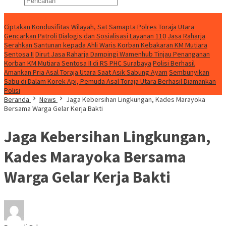
Konten Spesial
Ciptakan Kondusifitas Wilayah, Sat Samapta Polres Toraja Utara
Gencarkan Patroli Dialogis dan Sosialisasi Layanan 110
Jasa Raharja
Serahkan Santunan kepada Ahli Waris Korban Kebakaran KM Mutiara
Sentosa II
Dirut Jasa Raharja Dampingi Wamenhub Tinjau Penanganan
Korban KM Mutiara Sentosa II di RS PHC Surabaya
Polisi Berhasil
Amankan Pria Asal Toraja Utara Saat Asik Sabung Ayam
Sembunyikan
Sabu di Dalam Korek Api, Pemuda Asal Toraja Utara Berhasil Diamankan
Polisi
Beranda
News
Jaga Kebersihan Lingkungan, Kades Marayoka
Bersama Warga Gelar Kerja Bakti
Jaga Kebersihan Lingkungan,
Kades Marayoka Bersama
Warga Gelar Kerja Bakti