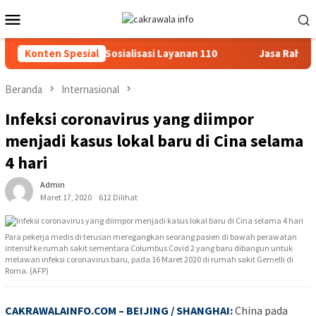
Loncat
Menu
ke
Mobile
konten
 Dialogis dan Sosialisasi Layanan 110
Konten Spesial
Jasa Raharja Serah
Beranda
Internasional
Infeksi coronavirus yang diimpor
menjadi kasus lokal baru di Cina selama
4 hari
Admin
Maret 17, 2020
612 Dilihat
Para pekerja medis di terusan meregangkan seorang pasien di bawah perawatan
intensif ke rumah sakit sementara Columbus Covid 2 yang baru dibangun untuk
melawan infeksi coronavirus baru, pada 16 Maret 2020 di rumah sakit Gemelli di
Roma. (AFP)
CAKRAWALAINFO.COM
– BEIJING / SHANGHAI:
China pada