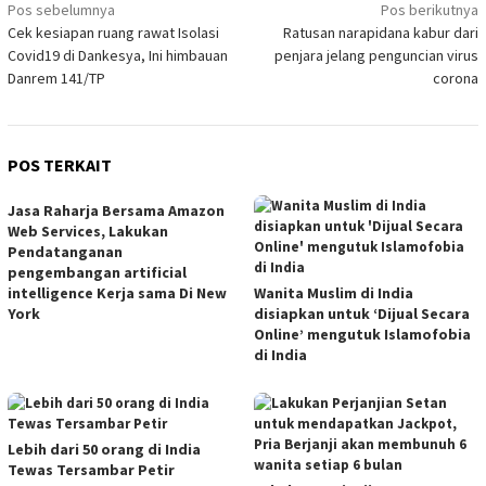
Navigasi
Pos sebelumnya
Pos berikutnya
Cek kesiapan ruang rawat Isolasi
Ratusan narapidana kabur dari
pos
Covid19 di Dankesya, Ini himbauan
penjara jelang penguncian virus
Danrem 141/TP
corona
POS TERKAIT
Jasa Raharja Bersama Amazon
Web Services, Lakukan
Pendatanganan
pengembangan artificial
intelligence Kerja sama Di New
Wanita Muslim di India
York
disiapkan untuk ‘Dijual Secara
Online’ mengutuk Islamofobia
di India
Lebih dari 50 orang di India
Tewas Tersambar Petir