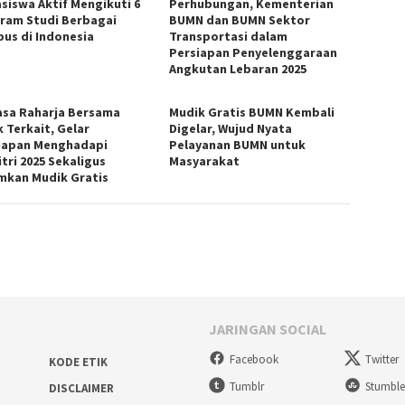
siswa Aktif Mengikuti 6
Perhubungan, Kementerian
ram Studi Berbagai
BUMN dan BUMN Sektor
us di Indonesia
Transportasi dalam
Persiapan Penyelenggaraan
Angkutan Lebaran 2025
asa Raharja Bersama
Mudik Gratis BUMN Kembali
k Terkait, Gelar
Digelar, Wujud Nyata
iapan Menghadapi
Pelayanan BUMN untuk
itri 2025 Sekaligus
Masyarakat
kan Mudik Gratis
JARINGAN SOCIAL
Facebook
Twitter
KODE ETIK
Tumblr
Stumbl
DISCLAIMER