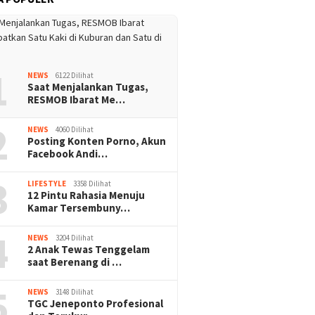
1
NEWS
6122 Dilihat
Saat Menjalankan Tugas,
RESMOB Ibarat Me…
2
NEWS
4060 Dilihat
Posting Konten Porno, Akun
Facebook Andi…
3
LIFESTYLE
3358 Dilihat
12 Pintu Rahasia Menuju
Kamar Tersembuny…
4
NEWS
3204 Dilihat
2 Anak Tewas Tenggelam
saat Berenang di …
5
NEWS
3148 Dilihat
TGC Jeneponto Profesional