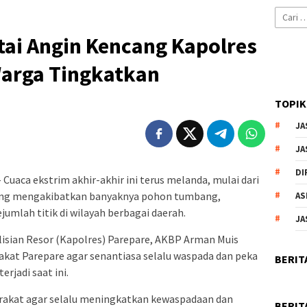
Cari
untuk:
tai Angin Kencang Kapolres
arga Tingkatkan
TOPIK
JA
JA
DI
ca ekstrim akhir-akhir ini terus melanda, mulai dari
yang mengakibatkan banyaknya pohon tumbang,
AS
ejumlah titik di wilayah berbagai daerah.
JA
lisian Resor (Kapolres) Parepare, AKBP Arman Muis
at Parepare agar senantiasa selalu waspada dan peka
BERIT
erjadi saat ini.
rakat agar selalu meningkatkan kewaspadaan dan
BERIT