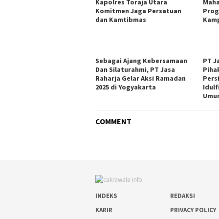
Kapolres Toraja Utara
Maha
Komitmen Jaga Persatuan
Prog
dan Kamtibmas
Kamp
Sebagai Ajang Kebersamaan
PT J
Dan Silaturahmi, PT Jasa
Piha
Raharja Gelar Aksi Ramadan
Pers
2025 di Yogyakarta
Idulf
Umum
COMMENT
INDEKS
REDAKSI
KARIR
PRIVACY POLICY