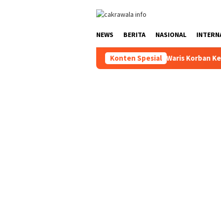
Loncat
ke
konten
NEWS
BERITA
NASIONAL
INTERN
rja Serahkan Santunan kepada Ahli Waris Korban Kebakaran KM Mu
Konten Spesial