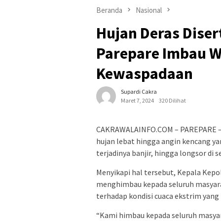
Beranda
Nasional
Hujan Deras Diser
Parepare Imbau W
Kewaspadaan
Supardi Cakra
Maret 7, 2024
320 Dilihat
CAKRAWALAINFO.COM – PAREPARE – Cua
hujan lebat hingga angin kencang 
terjadinya banjir, hingga longsor di s
Menyikapi hal tersebut, Kepala Kepo
menghimbau kepada seluruh masyarak
terhadap kondisi cuaca ekstrim yang t
“Kami himbau kepada seluruh masya