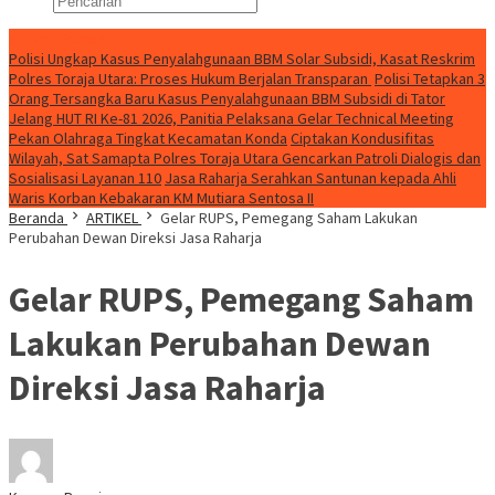
Konten Spesial
Polisi Ungkap Kasus Penyalahgunaan BBM Solar Subsidi, Kasat Reskrim
Polres Toraja Utara: Proses Hukum Berjalan Transparan
Polisi Tetapkan 3
Orang Tersangka Baru Kasus Penyalahgunaan BBM Subsidi di Tator
Jelang HUT RI Ke-81 2026, Panitia Pelaksana Gelar Technical Meeting
Pekan Olahraga Tingkat Kecamatan Konda
Ciptakan Kondusifitas
Wilayah, Sat Samapta Polres Toraja Utara Gencarkan Patroli Dialogis dan
Sosialisasi Layanan 110
Jasa Raharja Serahkan Santunan kepada Ahli
Waris Korban Kebakaran KM Mutiara Sentosa II
Beranda
ARTIKEL
Gelar RUPS, Pemegang Saham Lakukan
Perubahan Dewan Direksi Jasa Raharja
Gelar RUPS, Pemegang Saham
Lakukan Perubahan Dewan
Direksi Jasa Raharja