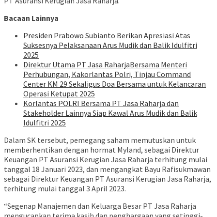
PT Asuransi Kerugian Jasa Raharja.
Bacaan Lainnya
Presiden Prabowo Subianto Berikan Apresiasi Atas
Suksesnya Pelaksanaan Arus Mudik dan Balik Idulfitri
2025
Direktur Utama PT Jasa RaharjaBersama Menteri
Perhubungan, Kakorlantas Polri, Tinjau Command
Center KM 29 Sekaligus Doa Bersama untuk Kelancaran
Operasi Ketupat 2025
Korlantas POLRI Bersama PT Jasa Raharja dan
Stakeholder Lainnya Siap Kawal Arus Mudik dan Balik
Idulfitri 2025
Dalam SK tersebut, pemegang saham memutuskan untuk
memberhentikan dengan hormat Myland, sebagai Direktur
Keuangan PT Asuransi Kerugian Jasa Raharja terhitung mulai
tanggal 18 Januari 2023, dan mengangkat Bayu Rafisukmawan
sebagai Direktur Keuangan PT Asuransi Kerugian Jasa Raharja,
terhitung mulai tanggal 3 April 2023.
“Segenap Manajemen dan Keluarga Besar PT Jasa Raharja
mengucapkan terima kasih dan penghargaan yang setinggi-