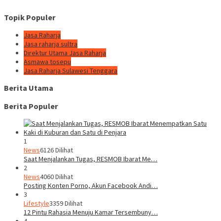
Topik Populer
Jasa Raharja
Jasa raharja sultra
Direktur Utama Jasa Raharja
Asmawa tosepu
Jasa Raharja Sulawesi Tenggara
Berita Utama
Berita Populer
1
News
6126 Dilihat
Saat Menjalankan Tugas, RESMOB Ibarat Me…
2
News
4060 Dilihat
Posting Konten Porno, Akun Facebook Andi…
3
Lifestyle
3359 Dilihat
12 Pintu Rahasia Menuju Kamar Tersembuny…
4