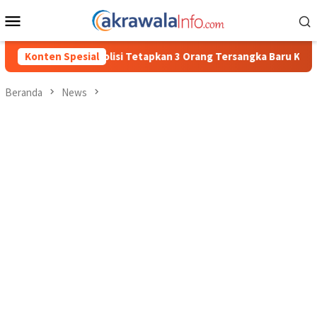
Loncat
Menu
ke
Mobile
konten
Polisi Tetapkan 3 Orang Tersangka Baru Kasus Penyalahgunaan BB
Konten Spesial
Beranda
News