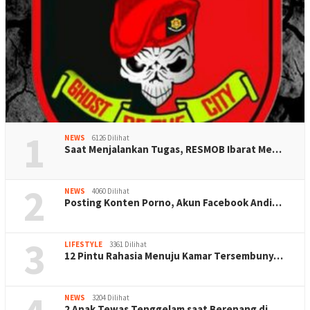
1
NEWS
6126 Dilihat
Saat Menjalankan Tugas, RESMOB Ibarat Me…
2
NEWS
4060 Dilihat
Posting Konten Porno, Akun Facebook Andi…
3
LIFESTYLE
3361 Dilihat
12 Pintu Rahasia Menuju Kamar Tersembuny…
NEWS
3204 Dilihat
2 Anak Tewas Tenggelam saat Berenang di …