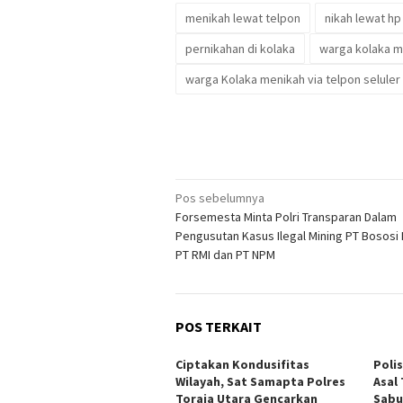
menikah lewat telpon
nikah lewat hp
pernikahan di kolaka
warga kolaka m
warga Kolaka menikah via telpon seluler
Navigasi
Pos sebelumnya
Forsemesta Minta Polri Transparan Dalam
pos
Pengusutan Kasus Ilegal Mining PT Bososi
PT RMI dan PT NPM
POS TERKAIT
Ciptakan Kondusifitas
Poli
Wilayah, Sat Samapta Polres
Asal
Toraja Utara Gencarkan
Sabu