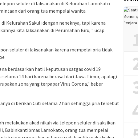
elepon seluler di laksanakan di Kelurahan Lamokato
mintaan dari orang tua mempelai wanita.
 di Kelurahan Sakuli dengan neneknya, tapi karena
ikahnya kita laksanakan di Perumahan Biru, ” ucap
epon seluler di laksanakan karena mempelai pria tidak
oe.
rena berdasarkan hatil keputusan satgas covid 19
u selama 14 hari karena berasal dari Jawa Timur, apalagi
rupakan zona yang terpapar Virus Corona,” beber
anya di berikan Cuti selama 2 hari sehingga pria tersebut
h melakukan akad nikah via telepon seluler di saksikan
li, Babinkantibmas Lamokato, orang tua mempelai
telah virus corona benar benar sudah pulih maka kedua