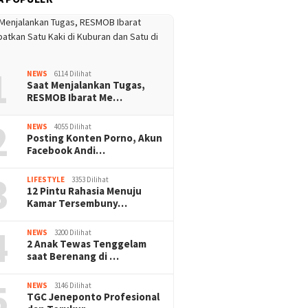
1
NEWS
6114 Dilihat
Saat Menjalankan Tugas,
RESMOB Ibarat Me…
2
NEWS
4055 Dilihat
Posting Konten Porno, Akun
Facebook Andi…
3
LIFESTYLE
3353 Dilihat
12 Pintu Rahasia Menuju
Kamar Tersembuny…
4
NEWS
3200 Dilihat
2 Anak Tewas Tenggelam
saat Berenang di …
5
NEWS
3146 Dilihat
TGC Jeneponto Profesional