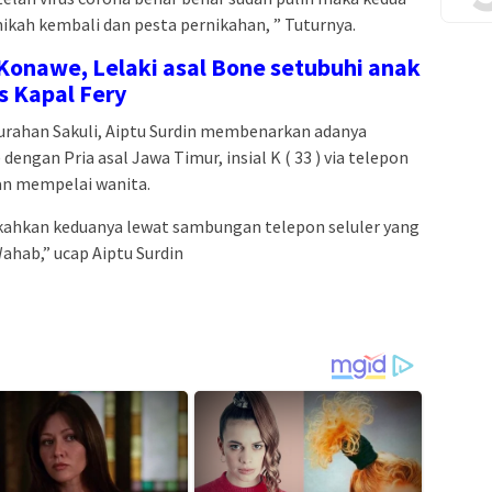
kah kembali dan pesta pernikahan, ” Tuturnya.
Konawe, Lelaki asal Bone setubuhi anak
s Kapal Fery
rahan Sakuli, Aiptu Surdin membenarkan adanya
) dengan Pria asal Jawa Timur, insial K ( 33 ) via telepon
man mempelai wanita.
 nikahkan keduanya lewat sambungan telepon seluler yang
ahab,” ucap Aiptu Surdin