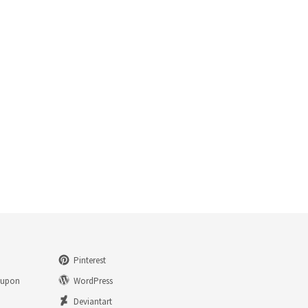
Pinterest
eupon
WordPress
n
Deviantart