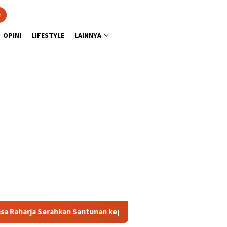
n
OPINI
LIFESTYLE
LAINNYA
rahkan Santunan kepada Ahli Waris Korban Kebakaran KM Mutiara 