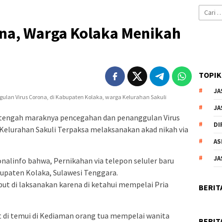
Cari
untuk:
ona, Warga Kolaka Menikah
TOPIK
JA
JA
tengah maraknya pencegahan dan penanggulan Virus
DI
Kelurahan Sakuli Terpaksa melaksanakan akad nikah via
AS
JA
ionalinfo bahwa, Pernikahan via telepon seluler baru
bupaten Kolaka, Sulawesi Tenggara.
but di laksanakan karena di ketahui mempelai Pria
BERIT
t di temui di Kediaman orang tua mempelai wanita
BERIT