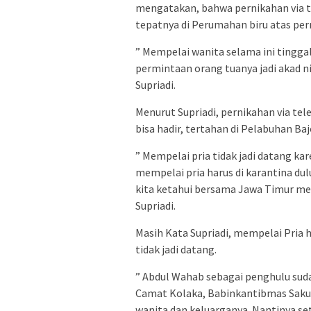
mengatakan, bahwa pernikahan via t
tepatnya di Perumahan biru atas per
” Mempelai wanita selama ini tinggal
permintaan orang tuanya jadi akad n
Supriadi.
Menurut Supriadi, pernikahan via tel
bisa hadir, tertahan di Pelabuhan Baj
” Mempelai pria tidak jadi datang ka
mempelai pria harus di karantina dul
kita ketahui bersama Jawa Timur me
Supriadi.
Masih Kata Supriadi, mempelai Pria h
tidak jadi datang.
” Abdul Wahab sebagai penghulu suda
Camat Kolaka, Babinkantibmas Saku
wanita dan keluarganya. Nantinya se