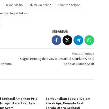
nikah via hp
nikah via online
nikah via telpon
enikah lewat telpon
SEBARKAN
Pos berikutnya
Gugus Pencegahan Covid-19 Sulsel Salurkan APD di
 Pratama,
Sebelas Rumah Sakit
si Berhasil Amankan Pria
Sembunyikan Sabu di Dalam
 Toraja Utara Saat Asik
Korek Api, Pemuda Asal
ng Ayam
Toraja Utara Berhasil