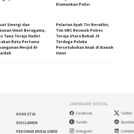
Diamankan Polisi
uat Sinergi dan
Pelarian Ayah Tiri Berakhir,
kunan Umat Beragama,
Tim URC Resmob Polres
es Tana Toraja Hadiri
Toraja Utara Bekuk JS
takan Batu Pertama
Terduga Pelaku
angunan Mesjid Al-
Persetubuhan Anak di Bawah
aidah
Umur
JARINGAN SOCIAL
Facebook
Twitter
KODE ETIK
Tumblr
Stumbl
DISCLAIMER
Instagram
Linkedi
PEDOMAN MEDIA SIBER