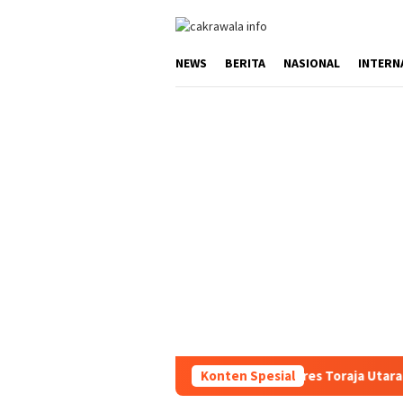
Loncat
ke
konten
NEWS
BERITA
NASIONAL
INTERN
usifitas Wilayah, Sat Samapta Polres Toraja Utara Gencarkan Patr
Konten Spesial