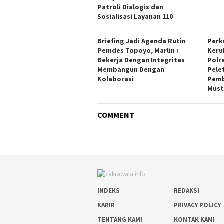
Patroli Dialogis dan
Sosialisasi Layanan 110
Briefing Jadi Agenda Rutin
Perk
Pemdes Topoyo, Marlin :
Keru
Bekerja Dengan Integritas
Polr
Membangun Dengan
Pele
Kolaborasi
Pemb
Must
COMMENT
INDEKS
REDAKSI
KARIR
PRIVACY POLICY
TENTANG KAMI
KONTAK KAMI