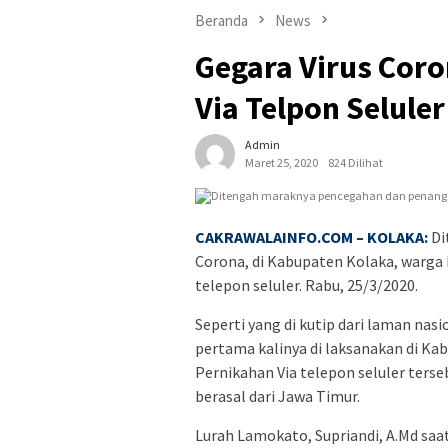
Beranda
News
Gegara Virus Cor
Via Telpon Seluler
Admin
Maret 25, 2020
824 Dilihat
CAKRAWALAINFO.COM
– KOLAKA:
Di
Corona, di Kabupaten Kolaka, warga 
telepon seluler. Rabu, 25/3/2020.
Seperti yang di kutip dari laman nas
pertama kalinya di laksanakan di Ka
Pernikahan Via telepon seluler terse
berasal dari Jawa Timur.
Lurah Lamokato, Supriandi, A.Md saa