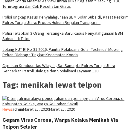
Camat Konda Moamar Ashrawi Imran Buka Kegiatan “Tracking” TBC
Terintegrasi dan Cek Kesehatan Gratis
Polisi Ungkap Kasus Penyalahgunaan BBM Solar Subsidi, Kasat Reskrim
Polres Toraja Utara: Proses Hukum Berjalan Transparan
Polisi Tetapkan 3 Orang Tersangka Baru Kasus Penyalahgunaan BBM
Subsidi di Tator
Jelang HUT RI Ke-81 2026, Panitia Pelaksana Gelar Technical Meeting
Pekan Olahraga Tingkat Kecamatan Konda
Ciptakan Kondusifitas Wilayah, Sat Samapta Polres Toraja Utara
Gencarkan Patroli Dialogis dan Sosialisasi Layanan 110
Tag:
menikah lewat telpon
News
admin
Maret 25, 2020
Maret 25, 2020
Gegara Virus Corona, Warga Kolaka Menikah Via
Telpon Seluler