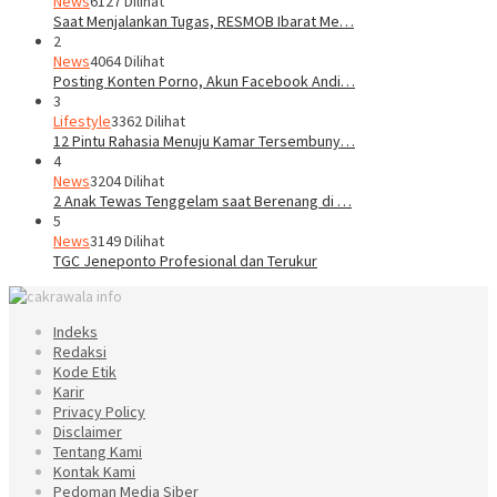
News
6127 Dilihat
Saat Menjalankan Tugas, RESMOB Ibarat Me…
2
News
4064 Dilihat
Posting Konten Porno, Akun Facebook Andi…
3
Lifestyle
3362 Dilihat
12 Pintu Rahasia Menuju Kamar Tersembuny…
4
News
3204 Dilihat
2 Anak Tewas Tenggelam saat Berenang di …
5
News
3149 Dilihat
TGC Jeneponto Profesional dan Terukur
Indeks
Redaksi
Kode Etik
Karir
Privacy Policy
Disclaimer
Tentang Kami
Kontak Kami
Pedoman Media Siber