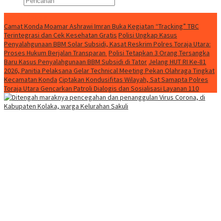
Konten Spesial
Camat Konda Moamar Ashrawi Imran Buka Kegiatan “Tracking” TBC
Terintegrasi dan Cek Kesehatan Gratis
Polisi Ungkap Kasus
Penyalahgunaan BBM Solar Subsidi, Kasat Reskrim Polres Toraja Utara:
Proses Hukum Berjalan Transparan
Polisi Tetapkan 3 Orang Tersangka
Baru Kasus Penyalahgunaan BBM Subsidi di Tator
Jelang HUT RI Ke-81
2026, Panitia Pelaksana Gelar Technical Meeting Pekan Olahraga Tingkat
Kecamatan Konda
Ciptakan Kondusifitas Wilayah, Sat Samapta Polres
Toraja Utara Gencarkan Patroli Dialogis dan Sosialisasi Layanan 110