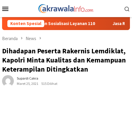
Loncat
Menu
ke
Mobile
konten
alisasi Layanan 110
Konten Spesial
Jasa Raharja Serahkan Santunan kepad
Beranda
News
Dihadapan Peserta Rakernis Lemdiklat,
Kapolri Minta Kualitas dan Kemampuan
Keterampilan Ditingkatkan
Supardi Cakra
Maret 25, 2021
515 Dilihat