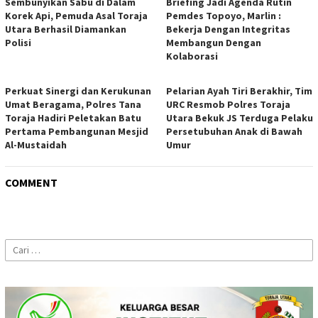
Sembunyikan Sabu di Dalam
Briefing Jadi Agenda Rutin
Korek Api, Pemuda Asal Toraja
Pemdes Topoyo, Marlin :
Utara Berhasil Diamankan
Bekerja Dengan Integritas
Polisi
Membangun Dengan
Kolaborasi
Perkuat Sinergi dan Kerukunan
Pelarian Ayah Tiri Berakhir, Tim
Umat Beragama, Polres Tana
URC Resmob Polres Toraja
Toraja Hadiri Peletakan Batu
Utara Bekuk JS Terduga Pelaku
Pertama Pembangunan Mesjid
Persetubuhan Anak di Bawah
Al-Mustaidah
Umur
COMMENT
Cari
untuk: