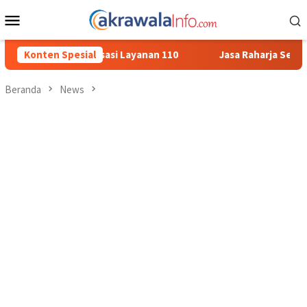
Loncat
Menu
ke
Mobile
konten
 Layanan 110
Konten Spesial
Jasa Raharja Serahkan Santunan kepada Ahli
Beranda
News