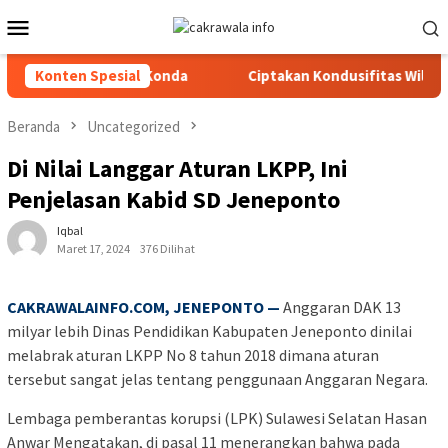
Loncat
Menu
ke
Mobile
konten
gkat Kecamatan Konda
Konten Spesial
Ciptakan Kondusifitas Wilayah, Sat
Beranda
Uncategorized
Di Nilai Langgar Aturan LKPP, Ini
Penjelasan Kabid SD Jeneponto
Iqbal
Maret 17, 2024
376 Dilihat
CAKRAWALAINFO.COM, JENEPONTO —
Anggaran DAK 13
milyar lebih Dinas Pendidikan Kabupaten Jeneponto dinilai
melabrak aturan LKPP No 8 tahun 2018 dimana aturan
tersebut sangat jelas tentang penggunaan Anggaran Negara.
Lembaga pemberantas korupsi (LPK) Sulawesi Selatan Hasan
Anwar Mengatakan, di pasal 11 menerangkan bahwa pada