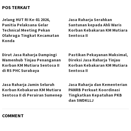
POS TERKAIT
Jelang HUT RI Ke-81 2026,
Jasa Raharja Serahkan
Panitia Pelaksana Gelar
Santunan kepada Ahli Waris
Technical Meeting Pekan
Korban Kebakaran KM Mutiara
Olahraga Tingkat Kecamatan
Sentosa II
Konda
Dirut Jasa Raharja Dampingi
Pastikan Pekayanan Maksimal,
Wamenhub Tinjau Penanganan
Direksi Jasa Raharja Tinjau
Korban KM Mutiara Sentosa II
Korban Kebakaran KM Mutiara
di RS PHC Surabaya
Sentosa II
Jasa Raharja Jamin Seluruh
Jasa Raharja dan Kementerian
Korban Kebakaran KM Mutiara
PANRB Perkuat Koordinasi
Sentosa II di Perairan Sumenep
Tingkatkan Kepatuhan PKB
dan SWDKLLJ
COMMENT