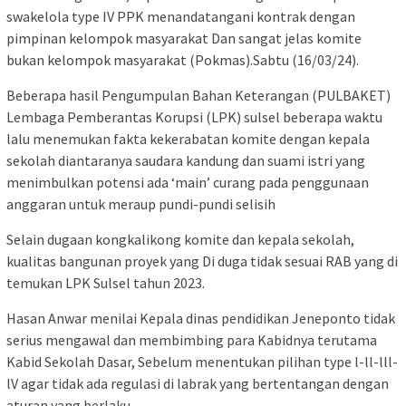
swakelola type IV PPK menandatangani kontrak dengan
pimpinan kelompok masyarakat Dan sangat jelas komite
bukan kelompok masyarakat (Pokmas).Sabtu (16/03/24).
Beberapa hasil Pengumpulan Bahan Keterangan (PULBAKET)
Lembaga Pemberantas Korupsi (LPK) sulsel beberapa waktu
lalu menemukan fakta kekerabatan komite dengan kepala
sekolah diantaranya saudara kandung dan suami istri yang
menimbulkan potensi ada ‘main’ curang pada penggunaan
anggaran untuk meraup pundi-pundi selisih
Selain dugaan kongkalikong komite dan kepala sekolah,
kualitas bangunan proyek yang Di duga tidak sesuai RAB yang di
temukan LPK Sulsel tahun 2023.
Hasan Anwar menilai Kepala dinas pendidikan Jeneponto tidak
serius mengawal dan membimbing para Kabidnya terutama
Kabid Sekolah Dasar, Sebelum menentukan pilihan type l-ll-lll-
lV agar tidak ada regulasi di labrak yang bertentangan dengan
aturan yang berlaku.