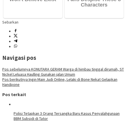
Sebarkan
Navigasi pos
Pos sebelumnya
KONUTARA GERAM Warga di himbau tinggal dirumah, ST
Nickel Leluasa Haulling Gunakan jalan Umum
Pos berikutnya
Ingin Main Judi Online, Lelaki di Bone Nekat Gelapkan
Handpone
Pos terkait
Polisi Tetapkan 3 Orang Tersangka Baru Kasus Penyalahgunaan
BBM Subsidi di Tator