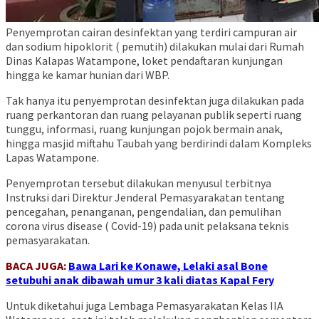
Penyemprotan cairan desinfektan yang terdiri campuran air
dan sodium hipoklorit ( pemutih) dilakukan mulai dari Rumah
Dinas Kalapas Watampone, loket pendaftaran kunjungan
hingga ke kamar hunian dari WBP.
Tak hanya itu penyemprotan desinfektan juga dilakukan pada
ruang perkantoran dan ruang pelayanan publik seperti ruang
tunggu, informasi, ruang kunjungan pojok bermain anak,
hingga masjid miftahu Taubah yang berdirindi dalam Kompleks
Lapas Watampone.
Penyemprotan tersebut dilakukan menyusul terbitnya
Instruksi dari Direktur Jenderal Pemasyarakatan tentang
pencegahan, penanganan, pengendalian, dan pemulihan
corona virus disease ( Covid-19) pada unit pelaksana teknis
pemasyarakatan.
BACA JUGA:
Bawa Lari ke Konawe, Lelaki asal Bone
setubuhi anak dibawah umur 3 kali diatas Kapal Fery
Untuk diketahui juga Lembaga Pemasyarakatan Kelas IIA