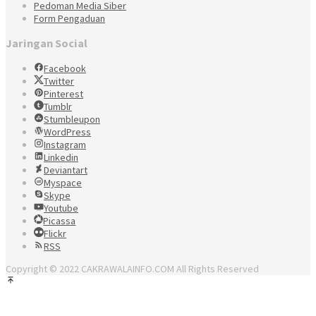
Pedoman Media Siber
Form Pengaduan
Jaringan Social
Facebook
Twitter
Pinterest
Tumblr
Stumbleupon
WordPress
Instagram
Linkedin
Deviantart
Myspace
Skype
Youtube
Picassa
Flickr
RSS
Copyright © 2022 CAKRAWALAINFO.COM All Rights Reserved