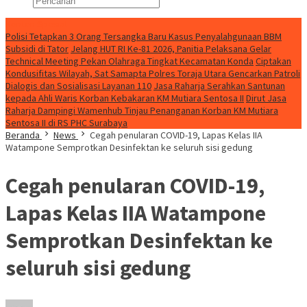
Konten Spesial
Polisi Tetapkan 3 Orang Tersangka Baru Kasus Penyalahgunaan BBM
Subsidi di Tator
Jelang HUT RI Ke-81 2026, Panitia Pelaksana Gelar
Technical Meeting Pekan Olahraga Tingkat Kecamatan Konda
Ciptakan
Kondusifitas Wilayah, Sat Samapta Polres Toraja Utara Gencarkan Patroli
Dialogis dan Sosialisasi Layanan 110
Jasa Raharja Serahkan Santunan
kepada Ahli Waris Korban Kebakaran KM Mutiara Sentosa II
Dirut Jasa
Raharja Dampingi Wamenhub Tinjau Penanganan Korban KM Mutiara
Sentosa II di RS PHC Surabaya
Beranda
News
Cegah penularan COVID-19, Lapas Kelas IIA
Watampone Semprotkan Desinfektan ke seluruh sisi gedung
Cegah penularan COVID-19,
Lapas Kelas IIA Watampone
Semprotkan Desinfektan ke
seluruh sisi gedung