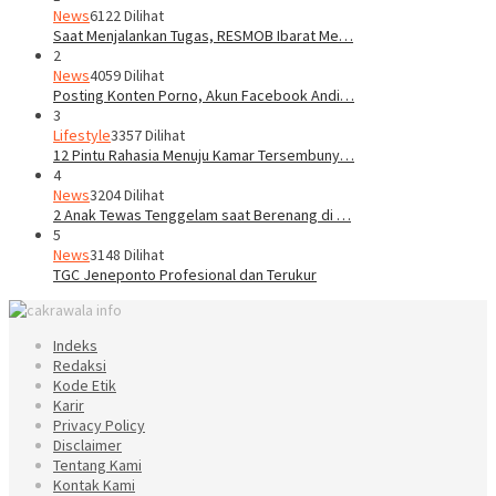
News
6122 Dilihat
Saat Menjalankan Tugas, RESMOB Ibarat Me…
2
News
4059 Dilihat
Posting Konten Porno, Akun Facebook Andi…
3
Lifestyle
3357 Dilihat
12 Pintu Rahasia Menuju Kamar Tersembuny…
4
News
3204 Dilihat
2 Anak Tewas Tenggelam saat Berenang di …
5
News
3148 Dilihat
TGC Jeneponto Profesional dan Terukur
Indeks
Redaksi
Kode Etik
Karir
Privacy Policy
Disclaimer
Tentang Kami
Kontak Kami