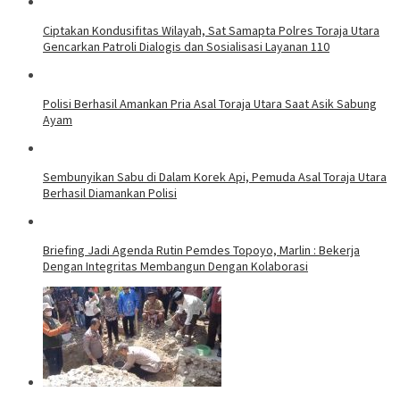
Ciptakan Kondusifitas Wilayah, Sat Samapta Polres Toraja Utara
Gencarkan Patroli Dialogis dan Sosialisasi Layanan 110
Polisi Berhasil Amankan Pria Asal Toraja Utara Saat Asik Sabung
Ayam
Sembunyikan Sabu di Dalam Korek Api, Pemuda Asal Toraja Utara
Berhasil Diamankan Polisi
Briefing Jadi Agenda Rutin Pemdes Topoyo, Marlin : Bekerja
Dengan Integritas Membangun Dengan Kolaborasi