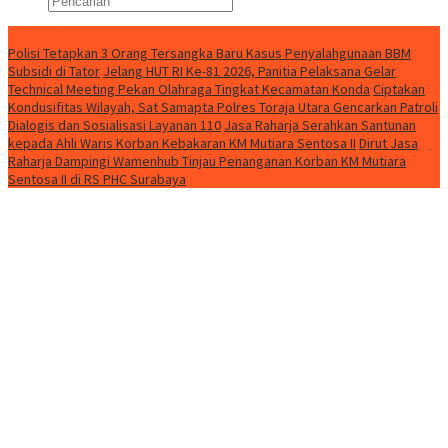
Konten Spesial
Polisi Tetapkan 3 Orang Tersangka Baru Kasus Penyalahgunaan BBM
Subsidi di Tator
Jelang HUT RI Ke-81 2026, Panitia Pelaksana Gelar
Technical Meeting Pekan Olahraga Tingkat Kecamatan Konda
Ciptakan
Kondusifitas Wilayah, Sat Samapta Polres Toraja Utara Gencarkan Patroli
Dialogis dan Sosialisasi Layanan 110
Jasa Raharja Serahkan Santunan
kepada Ahli Waris Korban Kebakaran KM Mutiara Sentosa II
Dirut Jasa
Raharja Dampingi Wamenhub Tinjau Penanganan Korban KM Mutiara
Sentosa II di RS PHC Surabaya