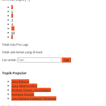
«
1
2
3
4
…
64
»
Tidak Ada Pos Lagi.
Tidak ada laman yang di load.
Cari untuk:
Topik Populer
Jasa Raharja
Jasa raharja sultra
Direktur Utama Jasa Raharja
Asmawa tosepu
Jasa Raharja Sulawesi Tenggara