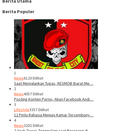
Berita Utama
Berita Populer
1
News
6120 Dilihat
Saat Menjalankan Tugas, RESMOB Ibarat Me…
2
News
4057 Dilihat
Posting Konten Porno, Akun Facebook Andi…
3
Lifestyle
3357 Dilihat
12 Pintu Rahasia Menuju Kamar Tersembuny…
4
News
3202 Dilihat
2 Anak Tewas Tenggelam saat Berenang di …