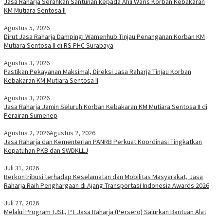
Jasa Raharja Serahkan Santunan kepada Ahli Waris Korban Kebakaran
KM Mutiara Sentosa II
Agustus 5, 2026
Dirut Jasa Raharja Dampingi Wamenhub Tinjau Penanganan Korban KM
Mutiara Sentosa II di RS PHC Surabaya
Agustus 3, 2026
Pastikan Pekayanan Maksimal, Direksi Jasa Raharja Tinjau Korban
Kebakaran KM Mutiara Sentosa II
Agustus 3, 2026
Jasa Raharja Jamin Seluruh Korban Kebakaran KM Mutiara Sentosa II di
Perairan Sumenep
Agustus 2, 2026
Agustus 2, 2026
Jasa Raharja dan Kementerian PANRB Perkuat Koordinasi Tingkatkan
Kepatuhan PKB dan SWDKLLJ
Juli 31, 2026
Berkontribusi terhadap Keselamatan dan Mobilitas Masyarakat, Jasa
Raharja Raih Penghargaan di Ajang Transportasi Indonesia Awards 2026
Juli 27, 2026
Melalui Program TJSL, PT Jasa Raharja (Persero) Salurkan Bantuan Alat