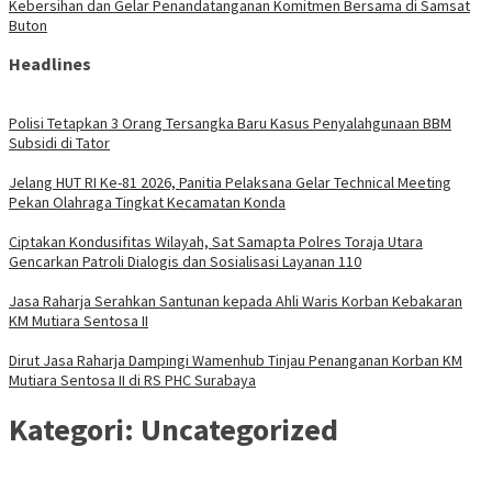
Kebersihan dan Gelar Penandatanganan Komitmen Bersama di Samsat
Buton
Headlines
Polisi Tetapkan 3 Orang Tersangka Baru Kasus Penyalahgunaan BBM
Subsidi di Tator
Jelang HUT RI Ke-81 2026, Panitia Pelaksana Gelar Technical Meeting
Pekan Olahraga Tingkat Kecamatan Konda
Ciptakan Kondusifitas Wilayah, Sat Samapta Polres Toraja Utara
Gencarkan Patroli Dialogis dan Sosialisasi Layanan 110
Jasa Raharja Serahkan Santunan kepada Ahli Waris Korban Kebakaran
KM Mutiara Sentosa II
Dirut Jasa Raharja Dampingi Wamenhub Tinjau Penanganan Korban KM
Mutiara Sentosa II di RS PHC Surabaya
Kategori:
Uncategorized