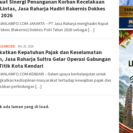
uat Sinergi Penanganan Korban Kecelakaan
Perwira
 Lintas, Jasa Raharja Hadiri Rakernis Dokkes
i 2026
WALAINFO.COM-JAKARTA – PT Jasa Raharja menghadiri Rapat
Teknis (Rakernis) Dokkes Polri Tahun 2026 sebagai […]
EGORIZED
Kusuma
Mei 20, 2026
katkan Kepatuhan Pajak dan Keselamatan
Perwira
n, Jasa Raharja Sultra Gelar Operasi Gabungan
 Titik Kota Kendari
WALAINFO.COM-KENDARI – Dalam upaya berkelanjutan untuk
gkatkan kedisiplinan masyarakat terhadap kewajiban pajak dan
tikan perlindungan […]
k ada laman yang di load.