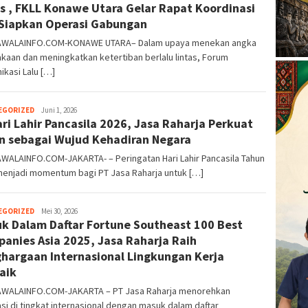
as , FKLL Konawe Utara Gelar Rapat Koordinasi
Siapkan Operasi Gabungan
WALAINFO.COM-KONAWE UTARA– Dalam upaya menekan angka
kaan dan meningkatkan ketertiban berlalu lintas, Forum
kasi Lalu […]
EGORIZED
Kusuma
Juni 1, 2026
ari Lahir Pancasila 2026, Jasa Raharja Perkuat
Perwira
n sebagai Wujud Kehadiran Negara
WALAINFO.COM-JAKARTA- – Peringatan Hari Lahir Pancasila Tahun
menjadi momentum bagi PT Jasa Raharja untuk […]
EGORIZED
Kusuma
Mei 30, 2026
k Dalam Daftar Fortune Southeast 100 Best
Perwira
anies Asia 2025, Jasa Raharja Raih
hargaan Internasional Lingkungan Kerja
aik
WALAINFO.COM-JAKARTA – PT Jasa Raharja menorehkan
si di tingkat internasional dengan masuk dalam daftar