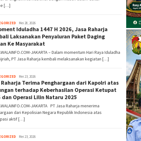
ne […]
EGORIZED
Kusuma
Mei 28, 2026
oment Iduladha 1447 H 2026, Jasa Raharja
Perwira
ali Laksanakan Penyaluran Paket Daging
an Ke Masyarakat
WALAINFO.COM-JAKARTA – Dalam momentum Hari Raya Iduladha
ijriah, PT Jasa Raharja kembali melaksanakan kegiatan […]
EGORIZED
Kusuma
Mei 23, 2026
 Raharja Terima Penghargaan dari Kapolri atas
Perwira
ngan terhadap Keberhasilan Operasi Ketupat
 dan Operasi Lilin Nataru 2025
WALAINFO.COM-JAKARTA PT Jasa Raharja menerima
rgaan dari Kepolisian Negara Republik Indonesia atas
ipasi aktif […]
EGORIZED
Kusuma
Mei 23, 2026