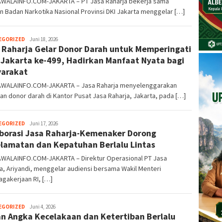
WALAINFO.COM-JAKARTA – PT Jasa Raharja bekerja sama
 Badan Narkotika Nasional Provinsi DKI Jakarta menggelar […]
EGORIZED
Kusuma
Juni 18, 2026
 Raharja Gelar Donor Darah untuk Memperingati
Perwira
Jakarta ke-499, Hadirkan Manfaat Nyata bagi
arakat
WALAINFO.COM-JAKARTA – Jasa Raharja menyelenggarakan
an donor darah di Kantor Pusat Jasa Raharja, Jakarta, pada […]
EGORIZED
Kusuma
Juni 17, 2026
borasi Jasa Raharja-Kemenaker Dorong
Perwira
lamatan dan Kepatuhan Berlalu Lintas
WALAINFO.COM-JAKARTA – Direktur Operasional PT Jasa
a, Ariyandi, menggelar audiensi bersama Wakil Menteri
gakerjaan RI, […]
EGORIZED
Kusuma
Juni 4, 2026
n Angka Kecelakaan dan Ketertiban Berlalu
Perwira