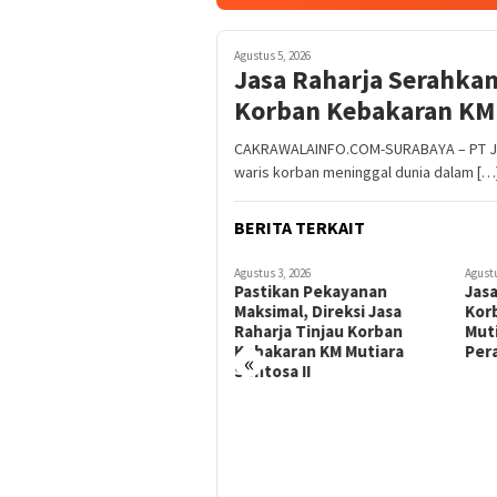
Agustus 5, 2026
Jasa Raharja Serahkan
Korban Kebakaran KM 
CAKRAWALAINFO.COM-SURABAYA – PT Jas
waris korban meninggal dunia dalam […
BERITA TERKAIT
Agustus 3, 2026
Agustu
Pastikan Pekayanan
Jasa
Maksimal, Direksi Jasa
Kor
Raharja Tinjau Korban
Muti
Kebakaran KM Mutiara
Per
«
Sentosa II
Agustus 5, 2026
Dirut Jasa Raharja Dampingi
Wamenhub Tinjau
Penanganan Korban KM
Mutiara Sentosa II di RS
PHC Surabaya