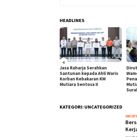
HEADLINES
takan Kondusifitas
ayah, Sat Samapta Polres
aja Utara Gencarkan
roli Dialogis dan
ialisasi Layanan 110
«
Jasa Raharja Serahkan
Diru
Santunan kepada Ahli Waris
Wame
Korban Kebakaran KM
Pena
Mutiara Sentosa II
Mutia
Sura
KATEGORI:
UNCATEGORIZED
UNCAT
Bers
Kerj