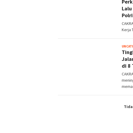
Perk
Lalu
Polr
CAKRA
Kerja 
UNCAT
Ting
Jala
di 8
CAKRA
menin
memas
Tida