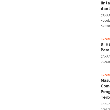
lint
dan 
CAKRA
kecela
Komuni
UNCAT
Di H
Pera
CAKRA
2026 
UNCAT
Masu
Comp
Peng
Terb
CAKRA
presta