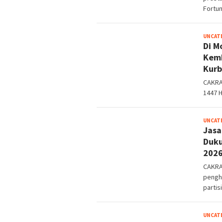
Fortu
UNCAT
Di M
Kemb
Kurb
CAKRA
1447 H
UNCAT
Jasa
Duku
2026
CAKRA
pengha
partis
UNCAT