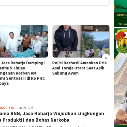
Sembu
Korek 
Toraja
Diaman
»
t Jasa Raharja Dampingi
Polisi Berhasil Amankan Pria
nhub Tinjau
Asal Toraja Utara Saat Asik
nganan Korban KM
Sabung Ayam
ra Sentosa II di RS PHC
baya
EGORIZED
Kusuma
Juni 24, 2026
ama BNN, Jasa Raharja Wujudkan Lingkungan
Perwira
a Produktif dan Bebas Narkoba