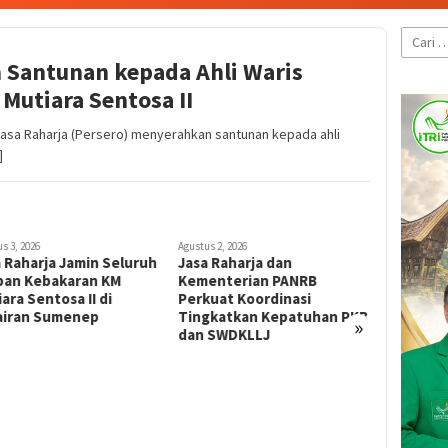
Cari
untuk:
 Santunan kepada Ahli Waris
Mutiara Sentosa II
a Raharja (Persero) menyerahkan santunan kepada ahli
]
s 3, 2026
Agustus 2, 2026
Juli 31, 2026
 Raharja Jamin Seluruh
Jasa Raharja dan
Berkontr
ban Kebakaran KM
Kementerian PANRB
Keselama
ara Sentosa II di
Perkuat Koordinasi
Masyarak
airan Sumenep
Tingkatkan Kepatuhan PKB
Raih Pen
»
dan SWDKLLJ
Transpor
Awards 