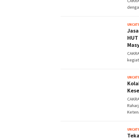
CAKRA
dengan
UNCAT
Jasa
HUT 
Masy
CAKRA
kegiat
UNCAT
Kola
Kese
CAKRA
Raharj
Ketena
UNCAT
Teka