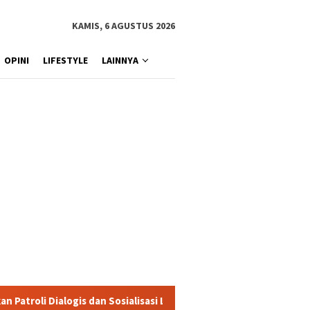
KAMIS, 6 AGUSTUS 2026
OPINI
LIFESTYLE
LAINNYA
 Sosialisasi Layanan 110
Jasa Raharja Serahkan Santunan