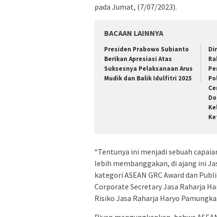
pada Jumat, (7/07/2023).
BACAAN LAINNYA
Presiden Prabowo Subianto
Di
Berikan Apresiasi Atas
Ra
Suksesnya Pelaksanaan Arus
Pe
Mudik dan Balik Idulfitri 2025
Po
Ce
Do
Ke
Ke
“Tentunya ini menjadi sebuah capaia
lebih membanggakan, di ajang ini J
kategori ASEAN GRC Award dan Public 
Corporate Secretary Jasa Raharja H
Risiko Jasa Raharja Haryo Pamungkas
Rivan mengungkapkan, bahwa ASEAN R