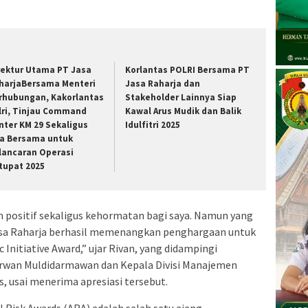
rektur Utama PT Jasa
Korlantas POLRI Bersama PT
harjaBersama Menteri
Jasa Raharja dan
rhubungan, Kakorlantas
Stakeholder Lainnya Siap
lri, Tinjau Command
Kawal Arus Mudik dan Balik
nter KM 29 Sekaligus
Idulfitri 2025
a Bersama untuk
lancaran Operasi
tupat 2025
n positif sekaligus kehormatan bagi saya. Namun yang
asa Raharja berhasil memenangkan penghargaan untuk
Initiative Award,” ujar Rivan, yang didampingi
arwan Muldidarmawan dan Kepala Divisi Manajemen
, usai menerima apresiasi tersebut.
isk Awards (ARA) adalah salah satu ajang