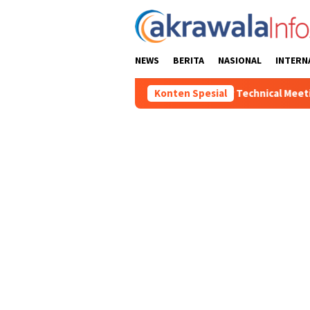
Loncat
ke
konten
NEWS
BERITA
NASIONAL
INTERN
, Panitia Pelaksana Gelar Technical Meeting Pekan Olahraga Ti
Konten Spesial