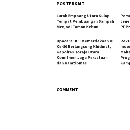
POS TERKAIT
Lurah Empoang Utara Sulap
Peme
Tempat Pembuangan Sampah
Jene
Menjadi Taman Kebun
PPPK
Upacara HUT Kemerdekaan RI
Rekt
Ke-80 Berlangsung Khidmat,
Indo
Kapolres Toraja Utara
Maha
Komitmen Jaga Persatuan
Prog
dan Kamtibmas
Kamp
COMMENT