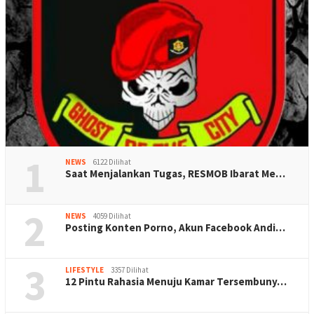
1
NEWS
6122 Dilihat
Saat Menjalankan Tugas, RESMOB Ibarat Me…
2
NEWS
4059 Dilihat
Posting Konten Porno, Akun Facebook Andi…
3
LIFESTYLE
3357 Dilihat
12 Pintu Rahasia Menuju Kamar Tersembuny…