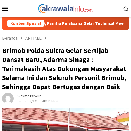
Loncat
Menu
ke
Mobile
konten
tia Pelaksana Gelar Technical Meeting Pekan Olahraga Tingkat K
Konten Spesial
Beranda
ARTIKEL
Brimob Polda Sultra Gelar Sertijab
Dansat Baru, Adarma Sinaga :
Terimakasih Atas Dukungan Masyarakat
Selama Ini dan Seluruh Personil Brimob,
Sehingga Dapat Bertugas dengan Baik
Kusuma Perwira
Januari 6, 2023
481 Dilihat