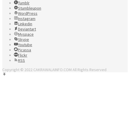
Tumblr
Stumbleupon
WordPress
Instagram
Linkedin
Deviantart
Myspace
Skype
Youtube
Picassa
Flickr
RSS
Copyright © 2022 CAKRAWALAINFO.COM All Rights Reserved