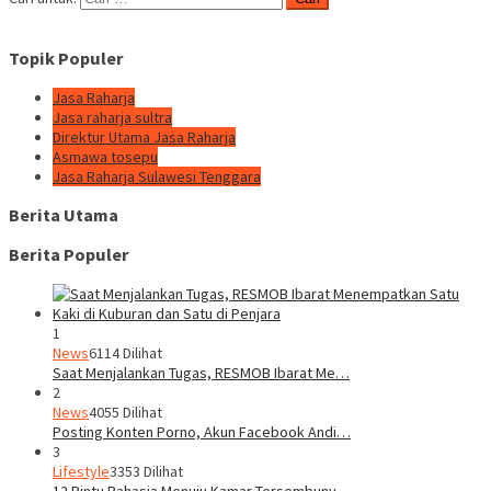
Topik Populer
Jasa Raharja
Jasa raharja sultra
Direktur Utama Jasa Raharja
Asmawa tosepu
Jasa Raharja Sulawesi Tenggara
Berita Utama
Berita Populer
1
News
6114 Dilihat
Saat Menjalankan Tugas, RESMOB Ibarat Me…
2
News
4055 Dilihat
Posting Konten Porno, Akun Facebook Andi…
3
Lifestyle
3353 Dilihat
12 Pintu Rahasia Menuju Kamar Tersembuny…