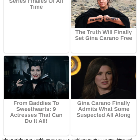
blogger
blogger anak
blogger anak rusia
blogger viral
liza anokhina
viral