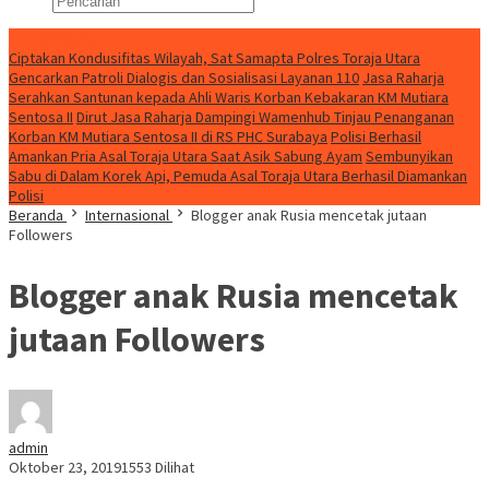
Konten Spesial
Ciptakan Kondusifitas Wilayah, Sat Samapta Polres Toraja Utara
Gencarkan Patroli Dialogis dan Sosialisasi Layanan 110
Jasa Raharja
Serahkan Santunan kepada Ahli Waris Korban Kebakaran KM Mutiara
Sentosa II
Dirut Jasa Raharja Dampingi Wamenhub Tinjau Penanganan
Korban KM Mutiara Sentosa II di RS PHC Surabaya
Polisi Berhasil
Amankan Pria Asal Toraja Utara Saat Asik Sabung Ayam
Sembunyikan
Sabu di Dalam Korek Api, Pemuda Asal Toraja Utara Berhasil Diamankan
Polisi
Beranda
Internasional
Blogger anak Rusia mencetak jutaan
Followers
Blogger anak Rusia mencetak
jutaan Followers
admin
Oktober 23, 2019
1553 Dilihat