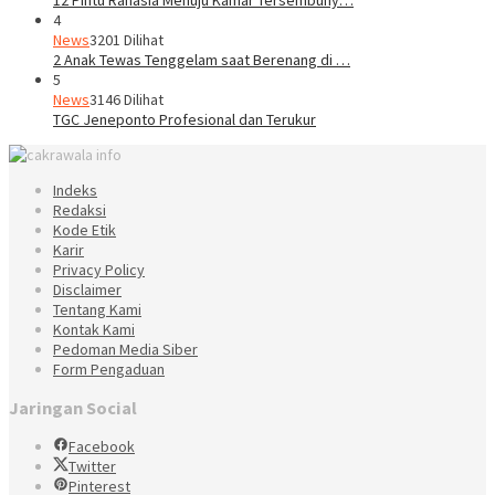
4
News
3201 Dilihat
2 Anak Tewas Tenggelam saat Berenang di …
5
News
3146 Dilihat
TGC Jeneponto Profesional dan Terukur
Indeks
Redaksi
Kode Etik
Karir
Privacy Policy
Disclaimer
Tentang Kami
Kontak Kami
Pedoman Media Siber
Form Pengaduan
Jaringan Social
Facebook
Twitter
Pinterest